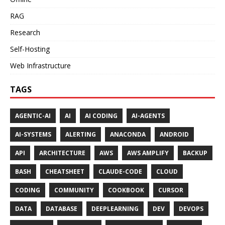
RAG
Research
Self-Hosting
Web Infrastructure
TAGS
AGENTIC-AI
AI
AI CODING
AI-AGENTS
AI-SYSTEMS
ALERTING
ANACONDA
ANDROID
API
ARCHITECTURE
AWS
AWS AMPLIFY
BACKUP
BASH
CHEATSHEET
CLAUDE-CODE
CLOUD
CODING
COMMUNITY
COOKBOOK
CURSOR
DATA
DATABASE
DEEPLEARNING
DEV
DEVOPS