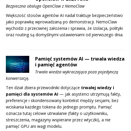
Bezpieczna obsługa OpenClaw z NemoClaw
Większość stosów agentów AI nadal traktuje bezpieczeństwo
jako poprawkę wprowadzaną po demonstracji. NemoClaw
wychodzi z przeciwnej założenia i sprawia, że izolacja, polityki
oraz routing są domyślnymi ustawieniami od pierwszego dnia.
Pamięć systemów AI — trwała wiedza
i pamięć agentów
Trwała wiedza wykraczająca poza pojedynczą
konwersację.
Ten dział zbiera przewodniki dotyczące
trwałej wiedzy i
pamięci dla systemów AI
— jak asystenci utrzymują fakty,
preferencje i skondensowany kontekst między sesjami, bez
wciskania każdego tokena do jednego promptu. Pamięć
oznacza tutaj celowe utrwalanie (fakty o użytkowniku,
streszczenia, magazyny wspierane przez wtyczki), a nie
pamięć GPU ani wagi modelu.