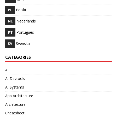
PL
Polski
NL
Nederlands
PT
Português
SV
Svenska
CATEGORIES
AI
AI Devtools
AI Systems
App Architecture
Architecture
Cheatsheet