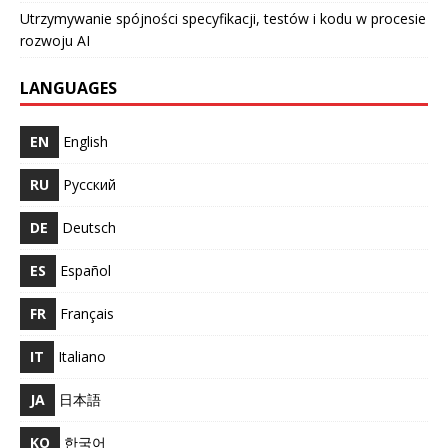
Utrzymywanie spójności specyfikacji, testów i kodu w procesie
rozwoju AI
LANGUAGES
EN
English
RU
Русский
DE
Deutsch
ES
Español
FR
Français
IT
Italiano
JA
日本語
KO
한국어