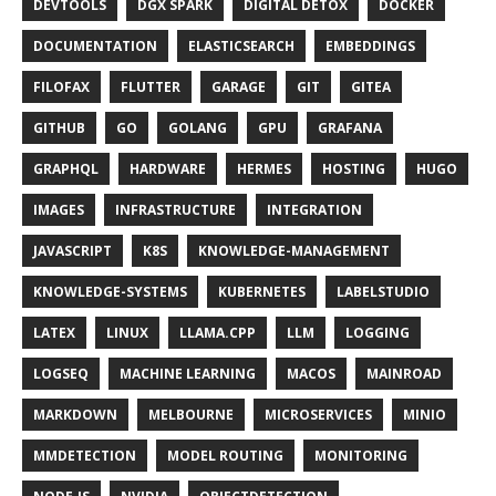
DEVTOOLS
DGX SPARK
DIGITAL DETOX
DOCKER
DOCUMENTATION
ELASTICSEARCH
EMBEDDINGS
FILOFAX
FLUTTER
GARAGE
GIT
GITEA
GITHUB
GO
GOLANG
GPU
GRAFANA
GRAPHQL
HARDWARE
HERMES
HOSTING
HUGO
IMAGES
INFRASTRUCTURE
INTEGRATION
JAVASCRIPT
K8S
KNOWLEDGE-MANAGEMENT
KNOWLEDGE-SYSTEMS
KUBERNETES
LABELSTUDIO
LATEX
LINUX
LLAMA.CPP
LLM
LOGGING
LOGSEQ
MACHINE LEARNING
MACOS
MAINROAD
MARKDOWN
MELBOURNE
MICROSERVICES
MINIO
MMDETECTION
MODEL ROUTING
MONITORING