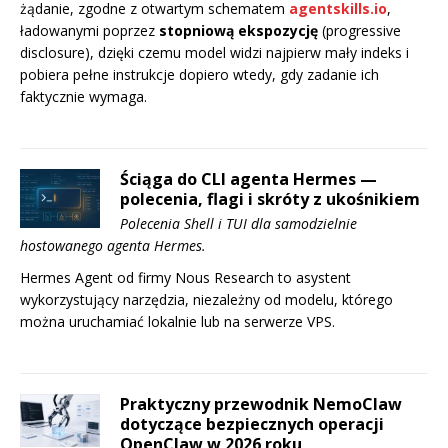
żądanie, zgodne z otwartym schematem
agentskills.io
,
ładowanymi poprzez
stopniową ekspozycję
(progressive
disclosure), dzięki czemu model widzi najpierw mały indeks i
pobiera pełne instrukcje dopiero wtedy, gdy zadanie ich
faktycznie wymaga.
Ściąga do CLI agenta Hermes —
polecenia, flagi i skróty z ukośnikiem
Polecenia Shell i TUI dla samodzielnie
hostowanego agenta Hermes.
Hermes Agent od firmy Nous Research to asystent
wykorzystujący narzędzia, niezależny od modelu, którego
można uruchamiać lokalnie lub na serwerze VPS.
Praktyczny przewodnik NemoClaw
dotyczące bezpiecznych operacji
OpenClaw w 2026 roku