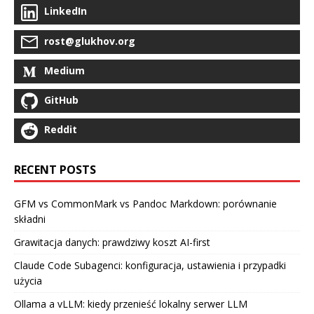
LinkedIn
rost@glukhov.org
Medium
GitHub
Reddit
RECENT POSTS
GFM vs CommonMark vs Pandoc Markdown: porównanie
składni
Grawitacja danych: prawdziwy koszt AI-first
Claude Code Subagenci: konfiguracja, ustawienia i przypadki
użycia
Ollama a vLLM: kiedy przenieść lokalny serwer LLM