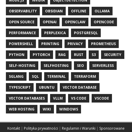
NODE.JS
NVIDIA
OBJECTDETECTION
OBSERVABILITY
OBSIDIAN
OFFLINE
OLLAMA
OPEN SOURCE
OPENAI
OPENCLAW
OPENCODE
PERFORMANCE
PERPLEXICA
POSTGRESQL
POWERSHELL
PRINTING
PRIVACY
PROMETHEUS
PYTHON
PYTORCH
RAG
RUST
S3
SECURITY
SELF-HOSTING
SELFHOSTING
SEO
SERVERLESS
SGLANG
SQL
TERMINAL
TERRAFORM
TYPESCRIPT
UBUNTU
VECTOR DATABASE
VECTOR DATABASES
VLLM
VS CODE
VSCODE
WEB HOSTING
WIKI
WINDOWS
Kontakt
|
Polityka prywatności
|
Regulamin i Warunki
|
Sponsorowane