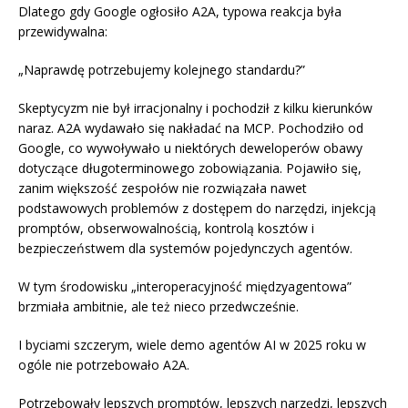
Dlatego gdy Google ogłosiło A2A, typowa reakcja była
przewidywalna:
„Naprawdę potrzebujemy kolejnego standardu?”
Skeptycyzm nie był irracjonalny i pochodził z kilku kierunków
naraz. A2A wydawało się nakładać na MCP. Pochodziło od
Google, co wywoływało u niektórych deweloperów obawy
dotyczące długoterminowego zobowiązania. Pojawiło się,
zanim większość zespołów nie rozwiązała nawet
podstawowych problemów z dostępem do narzędzi, injekcją
promptów, obserwowalnością, kontrolą kosztów i
bezpieczeństwem dla systemów pojedynczych agentów.
W tym środowisku „interoperacyjność międzyagentowa”
brzmiała ambitnie, ale też nieco przedwcześnie.
I byciami szczerym, wiele demo agentów AI w 2025 roku w
ogóle nie potrzebowało A2A.
Potrzebowały lepszych promptów, lepszych narzędzi, lepszych