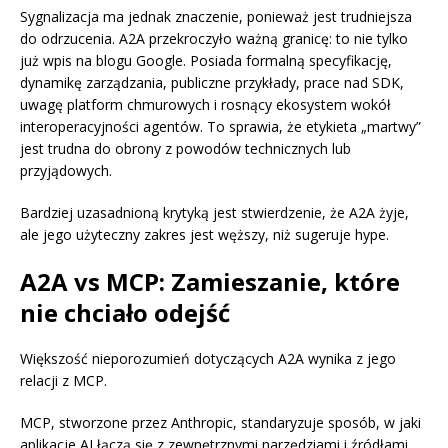
Sygnalizacja ma jednak znaczenie, ponieważ jest trudniejsza
do odrzucenia. A2A przekroczyło ważną granicę: to nie tylko
już wpis na blogu Google. Posiada formalną specyfikację,
dynamikę zarządzania, publiczne przykłady, prace nad SDK,
uwagę platform chmurowych i rosnący ekosystem wokół
interoperacyjności agentów. To sprawia, że etykieta „martwy”
jest trudna do obrony z powodów technicznych lub
przyjądowych.
Bardziej uzasadnioną krytyką jest stwierdzenie, że A2A żyje,
ale jego użyteczny zakres jest węższy, niż sugeruje hype.
A2A vs MCP: Zamieszanie, które
nie chciało odejść
Większość nieporozumień dotyczących A2A wynika z jego
relacji z MCP.
MCP, stworzone przez Anthropic, standaryzuje sposób, w jaki
aplikacje AI łączą się z zewnętrznymi narzędziami i źródłami