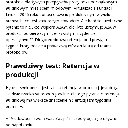
protokole dla żywych przepływów pracy poza początkowym
90-dniowym miesiącem miodowym. Aktualizacja Fundacji
Linux z 2026 roku donosi o użyciu produkcyjnym w wielu
branżach, co jest znaczącym dowodem. Ale bardziej użyteczne
pytanie to nie „kto wspiera A2A?”, ale „kto utrzymuje A2A w
produkcji po pierwszym rzeczywistym incydencie
operacyjnym?”. Długoterminowa retencja pod presją to
sygnał, który oddziela prawdziwą infrastrukturę od teatru
protokołów.
Prawdziwy test: Retencja w
produkcji
Hype deweloperski jest tani, a retencja w produkcji jest droga.
Te dwie rzadko są proporcjonalne, dlatego pytanie o retencję
90-dniową ma większe znaczenie niż entuzjazm tygodnia
premiery.
A2A udowodni swoją wartość, jeśli zespoły będą go używać
po napotkaniu: