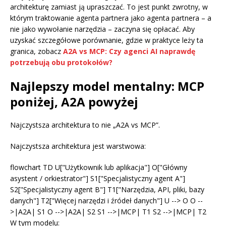
architekturę zamiast ją upraszczać. To jest punkt zwrotny, w
którym traktowanie agenta partnera jako agenta partnera – a
nie jako wywołanie narzędzia – zaczyna się opłacać. Aby
uzyskać szczegółowe porównanie, gdzie w praktyce leży ta
granica, zobacz
A2A vs MCP: Czy agenci AI naprawdę
potrzebują obu protokołów?
Najlepszy model mentalny: MCP
poniżej, A2A powyżej
Najczystsza architektura to nie „A2A vs MCP”.
Najczystsza architektura jest warstwowa:
flowchart TD U["Użytkownik lub aplikacja"] O["Główny
asystent / orkiestrator"] S1["Specjalistyczny agent A"]
S2["Specjalistyczny agent B"] T1["Narzędzia, API, pliki, bazy
danych"] T2["Więcej narzędzi i źródeł danych"] U --> O O --
>|A2A| S1 O -->|A2A| S2 S1 -->|MCP| T1 S2 -->|MCP| T2
W tym modelu: