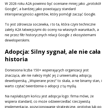
W 2026 roku A2A powinno być oceniane mniej jako „protokół
Google”, a bardziej jako powstający standard
interoperacyjności agentów, który pomógł zacząć Google.
To jest zdrowsza soczewka, i to ta, która czyni techniczne
zalety A2A łatwiejszymi do oceny na własnych warunkach, a
nie przez filtr historycznych relacji Google z ekosystemami
deweloperskimi.
Adopcja: Silny sygnał, ale nie cała
historia
Doniesiona liczba 150+ wspierających organizacji jest
znacząca, ale nie należy mylić jej z uniwersalną adopcją
deweloperską. „Wspierane przez” to skala, a nie binarny stan, i
warto czytać twierdzenia o adopcji z tą myślą.
Na najsłabszym końcu jest adopcja logo: firma mówi, że
wspiera standard, co może odzwierciedlać rzeczywistą
implementację, pozycjonowanie strategiczne, prototyp lub po