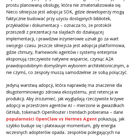
prostu planowaną obsługę, która nie zmaterializowała się.
Nieco silniejsza jest adopcja SDK, gdzie deweloperzy mogą
faktycznie budować przy użyciu dostępnych bibliotek,
przykładów i dokumentacji – oznacza to, że protokół
przeszedł z prezentacji na slajdach do działającej
implementacji, i prawdziwi inżynierowie uznali go za wart
swojego czasu. Jeszcze silniejsza jest adopcja platformowa,
gdzie chmury, frameworki agentów i systemy enterprise
eksponują rzeczywiste natywne wsparcie, czyniąc A2A
prawdopodobnym domyślnym wyborem architektonicznym, a
nie czymś, co zespoły muszą samodzielnie ze sobą połączyć.
Jedyną warstwą adopcji, która naprawdę ma znaczenie dla
długoterminowego zdrowia ekosystemu, jest retencja w
produkcji. Aby zrozumieć, jak wyglądają rzeczywiste krzywe
adopcji w przestrzeni agentów AI – mierzone w gwiazdkach
GitHub, tokenach OpenRouter i trendach pobierania – dane
popularności OpenClaw vs Hermes Agent
pokazują, jak
szybko buduje się i plateauuje momentum, gdy energia
wczesnych adopterów opada.: zespołów polegających na