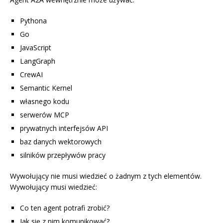
Pythona
Go
JavaScript
LangGraph
CrewAI
Semantic Kernel
własnego kodu
serwerów MCP
prywatnych interfejsów API
baz danych wektorowych
silników przepływów pracy
Wywołujący nie musi wiedzieć o żadnym z tych elementów.
Wywołujący musi wiedzieć:
Co ten agent potrafi zrobić?
Jak się z nim komunikować?