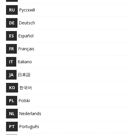
RU
Русский
DE
Deutsch
ES
Español
FR
Français
IT
Italiano
JA
日本語
KO
한국어
PL
Polski
NL
Nederlands
PT
Português