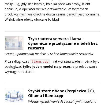
ratuje Cię, gdy sieć kłamie, kolejka ponawia próby, klient
panikuje, a operator wciska odtwarzanie. W systemach
produkcyjnych wielokrotne dostarczanie danych jest normalne.
Wielokrotne efekty uboczne to błąd.
Tryb routera serwera Llama –
dynamiczne przełączanie modeli bez
restartu
Serwuj i podmieniaj modele LLM bez konieczności restartów.
Przez długi czas
miał wyraźną wadę: można było
llama.cpp
obsługiwać
tylko jeden model na proces
, a przeladowanie
wymagało restartu.
Szybki start z Vane (Perplexica 2.0),
Ollama i llama.cpp
Własne wyszukiwanie AI z lokalnymi modelami