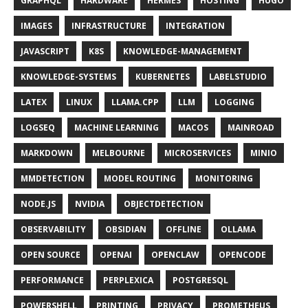
GRAPHQL
HARDWARE
HERMES
HOSTING
HUGO
IMAGES
INFRASTRUCTURE
INTEGRATION
JAVASCRIPT
K8S
KNOWLEDGE-MANAGEMENT
KNOWLEDGE-SYSTEMS
KUBERNETES
LABELSTUDIO
LATEX
LINUX
LLAMA.CPP
LLM
LOGGING
LOGSEQ
MACHINE LEARNING
MACOS
MAINROAD
MARKDOWN
MELBOURNE
MICROSERVICES
MINIO
MMDETECTION
MODEL ROUTING
MONITORING
NODE.JS
NVIDIA
OBJECTDETECTION
OBSERVABILITY
OBSIDIAN
OFFLINE
OLLAMA
OPEN SOURCE
OPENAI
OPENCLAW
OPENCODE
PERFORMANCE
PERPLEXICA
POSTGRESQL
POWERSHELL
PRINTING
PRIVACY
PROMETHEUS