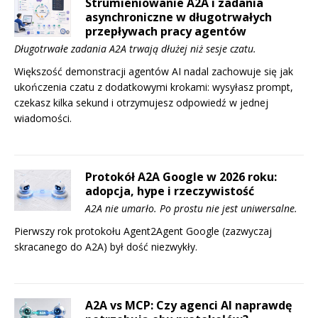
Strumieniowanie A2A i zadania
asynchroniczne w długotrwałych
przepływach pracy agentów
Długotrwałe zadania A2A trwają dłużej niż sesje czatu.
Większość demonstracji agentów AI nadal zachowuje się jak
ukończenia czatu z dodatkowymi krokami: wysyłasz prompt,
czekasz kilka sekund i otrzymujesz odpowiedź w jednej
wiadomości.
Protokół A2A Google w 2026 roku:
adopcja, hype i rzeczywistość
A2A nie umarło. Po prostu nie jest uniwersalne.
Pierwszy rok protokołu Agent2Agent Google (zazwyczaj
skracanego do A2A) był dość niezwykły.
A2A vs MCP: Czy agenci AI naprawdę