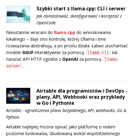
Szybki start z llama.cpp: CLI i serwer
Jak zainstalować, skonfigurować i korzystać z
OpenCode
Nieustannie wracam do
llama.cpp
do wnioskowania
lokalnego – daje ono kontrolę, której Ollama i inne
rozwiązania abstrahują, a po prostu działa. Łatwo uruchamiać
modele
GGUF
interaktywnie za pomocą
lub
llama-cli
narażać API HTTP zgodne z
OpenAI
za pomocą
llama-
.
server
Airtable dla programistów i DevOps -
plany, API, Webhooki oraz przykłady
w Go i Pythonie
Airtable - ograniczenia planu bezpłatnego, API, webhooks, Go &
Python.
Airtable najlepiej można opisać jako platformę o niskim
poziomie kodowania, zbudowaną wokół współdzielonego