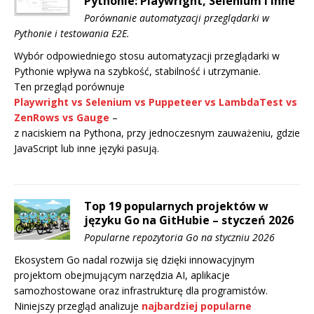
Pythonie: Playwright, Selenium i inne
Porównanie automatyzacji przeglądarki w
Pythonie i testowania E2E.
Wybór odpowiedniego stosu automatyzacji przeglądarki w
Pythonie wpływa na szybkość, stabilność i utrzymanie.
Ten przegląd porównuje
Playwright
vs
Selenium
vs
Puppeteer
vs
LambdaTest
vs
ZenRows
vs
Gauge
–
z naciskiem na Pythona, przy jednoczesnym zauważeniu, gdzie
JavaScript lub inne języki pasują.
Top 19 popularnych projektów w
języku Go na GitHubie – styczeń 2026
Popularne repozytoria Go na styczniu 2026
Ekosystem Go nadal rozwija się dzięki innowacyjnym
projektom obejmującym narzędzia AI, aplikacje
samozhostowane oraz infrastrukturę dla programistów.
Niniejszy przegląd analizuje
najbardziej popularne