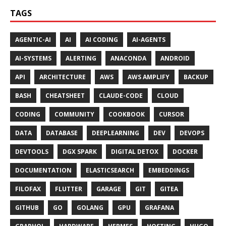
TAGS
AGENTIC-AI
AI
AI CODING
AI-AGENTS
AI-SYSTEMS
ALERTING
ANACONDA
ANDROID
API
ARCHITECTURE
AWS
AWS AMPLIFY
BACKUP
BASH
CHEATSHEET
CLAUDE-CODE
CLOUD
CODING
COMMUNITY
COOKBOOK
CURSOR
DATA
DATABASE
DEEPLEARNING
DEV
DEVOPS
DEVTOOLS
DGX SPARK
DIGITAL DETOX
DOCKER
DOCUMENTATION
ELASTICSEARCH
EMBEDDINGS
FILOFAX
FLUTTER
GARAGE
GIT
GITEA
GITHUB
GO
GOLANG
GPU
GRAFANA