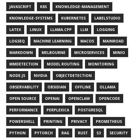
JAVASCRIPT
K8S
KNOWLEDGE-MANAGEMENT
KNOWLEDGE-SYSTEMS
KUBERNETES
LABELSTUDIO
LATEX
LINUX
LLAMA.CPP
LLM
LOGGING
LOGSEQ
MACHINE LEARNING
MACOS
MAINROAD
MARKDOWN
MELBOURNE
MICROSERVICES
MINIO
MMDETECTION
MODEL ROUTING
MONITORING
NODE.JS
NVIDIA
OBJECTDETECTION
OBSERVABILITY
OBSIDIAN
OFFLINE
OLLAMA
OPEN SOURCE
OPENAI
OPENCLAW
OPENCODE
PERFORMANCE
PERPLEXICA
POSTGRESQL
POWERSHELL
PRINTING
PRIVACY
PROMETHEUS
PYTHON
PYTORCH
RAG
RUST
S3
SECURITY