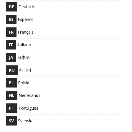
DE
Deutsch
ES
Español
FR
Français
IT
Italiano
JA
日本語
KO
한국어
PL
Polski
NL
Nederlands
PT
Português
SV
Svenska