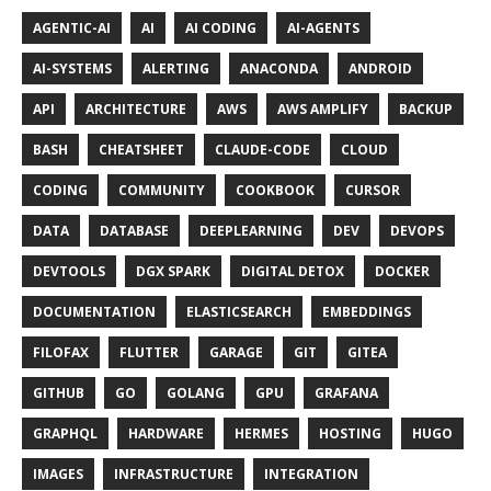
AGENTIC-AI
AI
AI CODING
AI-AGENTS
AI-SYSTEMS
ALERTING
ANACONDA
ANDROID
API
ARCHITECTURE
AWS
AWS AMPLIFY
BACKUP
BASH
CHEATSHEET
CLAUDE-CODE
CLOUD
CODING
COMMUNITY
COOKBOOK
CURSOR
DATA
DATABASE
DEEPLEARNING
DEV
DEVOPS
DEVTOOLS
DGX SPARK
DIGITAL DETOX
DOCKER
DOCUMENTATION
ELASTICSEARCH
EMBEDDINGS
FILOFAX
FLUTTER
GARAGE
GIT
GITEA
GITHUB
GO
GOLANG
GPU
GRAFANA
GRAPHQL
HARDWARE
HERMES
HOSTING
HUGO
IMAGES
INFRASTRUCTURE
INTEGRATION