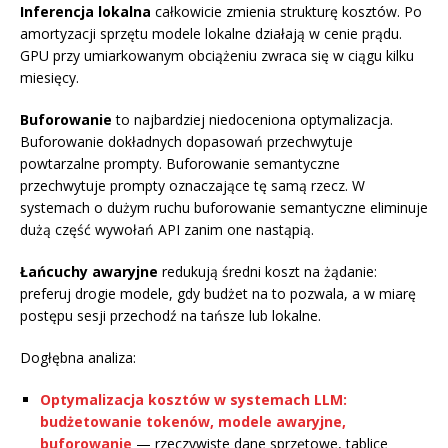
Inferencja lokalna
całkowicie zmienia strukturę kosztów. Po
amortyzacji sprzętu modele lokalne działają w cenie prądu.
GPU przy umiarkowanym obciążeniu zwraca się w ciągu kilku
miesięcy.
Buforowanie
to najbardziej niedoceniona optymalizacja.
Buforowanie dokładnych dopasowań przechwytuje
powtarzalne prompty. Buforowanie semantyczne
przechwytuje prompty oznaczające tę samą rzecz. W
systemach o dużym ruchu buforowanie semantyczne eliminuje
dużą część wywołań API zanim one nastąpią.
Łańcuchy awaryjne
redukują średni koszt na żądanie:
preferuj drogie modele, gdy budżet na to pozwala, a w miarę
postępu sesji przechodź na tańsze lub lokalne.
Dogłębna analiza:
Optymalizacja kosztów w systemach LLM:
budżetowanie tokenów, modele awaryjne,
buforowanie
— rzeczywiste dane sprzętowe, tablice