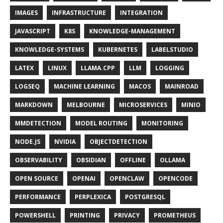
IMAGES
INFRASTRUCTURE
INTEGRATION
JAVASCRIPT
K8S
KNOWLEDGE-MANAGEMENT
KNOWLEDGE-SYSTEMS
KUBERNETES
LABELSTUDIO
LATEX
LINUX
LLAMA.CPP
LLM
LOGGING
LOGSEQ
MACHINE LEARNING
MACOS
MAINROAD
MARKDOWN
MELBOURNE
MICROSERVICES
MINIO
MMDETECTION
MODEL ROUTING
MONITORING
NODE.JS
NVIDIA
OBJECTDETECTION
OBSERVABILITY
OBSIDIAN
OFFLINE
OLLAMA
OPEN SOURCE
OPENAI
OPENCLAW
OPENCODE
PERFORMANCE
PERPLEXICA
POSTGRESQL
POWERSHELL
PRINTING
PRIVACY
PROMETHEUS