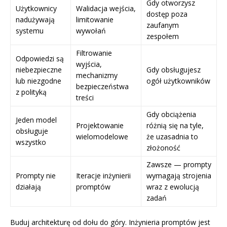
Gdy otworzysz
Użytkownicy
Walidacja wejścia,
dostęp poza
nadużywają
limitowanie
zaufanym
systemu
wywołań
zespołem
Filtrowanie
Odpowiedzi są
wyjścia,
niebezpieczne
Gdy obsługujesz
mechanizmy
lub niezgodne
ogół użytkowników
bezpieczeństwa
z polityką
treści
Gdy obciążenia
Jeden model
Projektowanie
różnią się na tyle,
obsługuje
wielomodelowe
że uzasadnia to
wszystko
złożoność
Zawsze — prompty
Prompty nie
Iteracje inżynierii
wymagają strojenia
działają
promptów
wraz z ewolucją
zadań
Buduj architekturę od dołu do góry. Inżynieria promptów jest