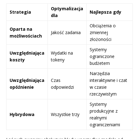
Optymalizacja
Strategia
Najlepsza gdy
dla
Obciążenia o
Oparta na
Jakość zadania
zmiennej
możliwościach
złożoności
Systemy
Uwzględniająca
Wydatki na
ograniczone
koszty
tokeny
budżetem
Narzędzia
Uwzględniająca
Czas
interaktywne i czat
opóźnienie
odpowiedzi
w czasie
rzeczywistym
Systemy
produkcyjne z
Hybrydowa
Wszystkie trzy
realnymi
ograniczeniami