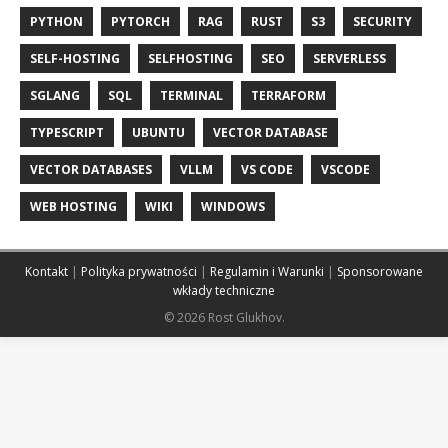
PYTHON
PYTORCH
RAG
RUST
S3
SECURITY
SELF-HOSTING
SELFHOSTING
SEO
SERVERLESS
SGLANG
SQL
TERMINAL
TERRAFORM
TYPESCRIPT
UBUNTU
VECTOR DATABASE
VECTOR DATABASES
VLLM
VS CODE
VSCODE
WEB HOSTING
WIKI
WINDOWS
Kontakt
|
Polityka prywatności
|
Regulamin i Warunki
|
Sponsorowane
wkłady techniczne
© 2026 Rost Glukhov.