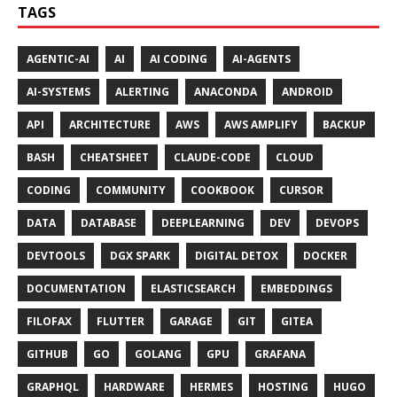
TAGS
AGENTIC-AI
AI
AI CODING
AI-AGENTS
AI-SYSTEMS
ALERTING
ANACONDA
ANDROID
API
ARCHITECTURE
AWS
AWS AMPLIFY
BACKUP
BASH
CHEATSHEET
CLAUDE-CODE
CLOUD
CODING
COMMUNITY
COOKBOOK
CURSOR
DATA
DATABASE
DEEPLEARNING
DEV
DEVOPS
DEVTOOLS
DGX SPARK
DIGITAL DETOX
DOCKER
DOCUMENTATION
ELASTICSEARCH
EMBEDDINGS
FILOFAX
FLUTTER
GARAGE
GIT
GITEA
GITHUB
GO
GOLANG
GPU
GRAFANA
GRAPHQL
HARDWARE
HERMES
HOSTING
HUGO