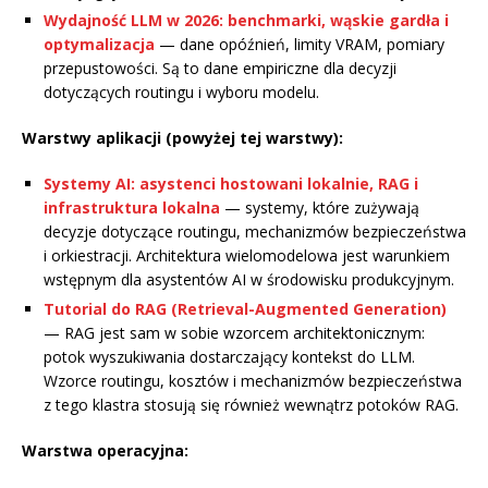
Wydajność LLM w 2026: benchmarki, wąskie gardła i
optymalizacja
— dane opóźnień, limity VRAM, pomiary
przepustowości. Są to dane empiriczne dla decyzji
dotyczących routingu i wyboru modelu.
Warstwy aplikacji (powyżej tej warstwy):
Systemy AI: asystenci hostowani lokalnie, RAG i
infrastruktura lokalna
— systemy, które zużywają
decyzje dotyczące routingu, mechanizmów bezpieczeństwa
i orkiestracji. Architektura wielomodelowa jest warunkiem
wstępnym dla asystentów AI w środowisku produkcyjnym.
Tutorial do RAG (Retrieval-Augmented Generation)
— RAG jest sam w sobie wzorcem architektonicznym:
potok wyszukiwania dostarczający kontekst do LLM.
Wzorce routingu, kosztów i mechanizmów bezpieczeństwa
z tego klastra stosują się również wewnątrz potoków RAG.
Warstwa operacyjna: