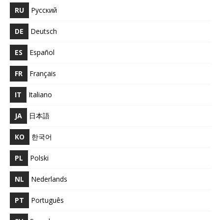
RU
Русский
DE
Deutsch
ES
Español
FR
Français
IT
Italiano
JA
日本語
KO
한국어
PL
Polski
NL
Nederlands
PT
Português