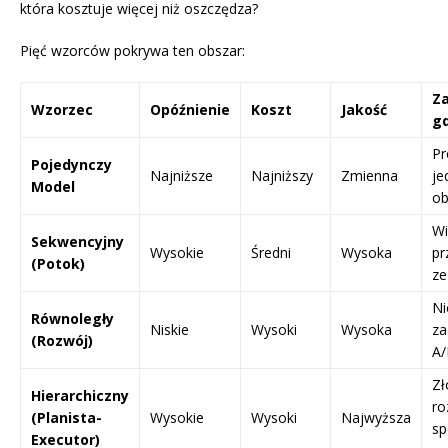
która kosztuje więcej niż oszczędza?
Pięć wzorców pokrywa ten obszar:
Z
Wzorzec
Opóźnienie
Koszt
Jakość
g
Pr
Pojedynczy
Najniższe
Najniższy
Zmienna
je
Model
ob
Wi
Sekwencyjny
Wysokie
Średni
Wysoka
pr
(Potok)
ze
Ni
Równoległy
Niskie
Wysoki
Wysoka
za
(Rozwój)
A/
Zł
Hierarchiczny
ro
(Planista-
Wysokie
Wysoki
Najwyższa
sp
Executor)