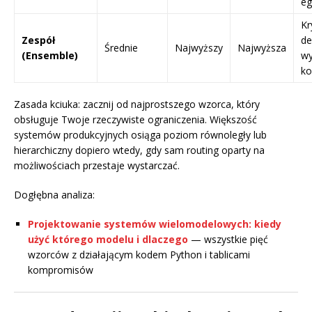
eg
Kr
Zespół
de
Średnie
Najwyższy
Najwyższa
(Ensemble)
w
ko
Zasada kciuka: zacznij od najprostszego wzorca, który
obsługuje Twoje rzeczywiste ograniczenia. Większość
systemów produkcyjnych osiąga poziom równoległy lub
hierarchiczny dopiero wtedy, gdy sam routing oparty na
możliwościach przestaje wystarczać.
Dogłębna analiza:
Projektowanie systemów wielomodelowych: kiedy
użyć którego modelu i dlaczego
— wszystkie pięć
wzorców z działającym kodem Python i tablicami
kompromisów