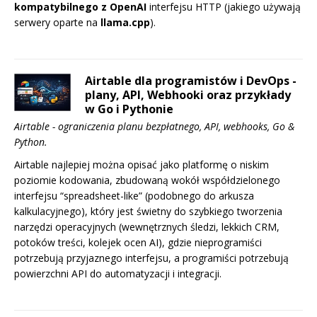
kompatybilnego z OpenAI
interfejsu HTTP (jakiego używają
serwery oparte na
llama.cpp
).
Airtable dla programistów i DevOps -
plany, API, Webhooki oraz przykłady
w Go i Pythonie
Airtable - ograniczenia planu bezpłatnego, API, webhooks, Go &
Python.
Airtable najlepiej można opisać jako platformę o niskim
poziomie kodowania, zbudowaną wokół współdzielonego
interfejsu “spreadsheet-like” (podobnego do arkusza
kalkulacyjnego), który jest świetny do szybkiego tworzenia
narzędzi operacyjnych (wewnętrznych śledzi, lekkich CRM,
potoków treści, kolejek ocen AI), gdzie nieprogramiści
potrzebują przyjaznego interfejsu, a programiści potrzebują
powierzchni API do automatyzacji i integracji.