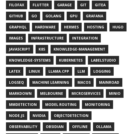
FILOFAX
FLUTTER
GARAGE
GIT
GITEA
GITHUB
GO
GOLANG
GPU
GRAFANA
GRAPHQL
HARDWARE
HERMES
HOSTING
HUGO
IMAGES
INFRASTRUCTURE
INTEGRATION
JAVASCRIPT
K8S
KNOWLEDGE-MANAGEMENT
KNOWLEDGE-SYSTEMS
KUBERNETES
LABELSTUDIO
LATEX
LINUX
LLAMA.CPP
LLM
LOGGING
LOGSEQ
MACHINE LEARNING
MACOS
MAINROAD
MARKDOWN
MELBOURNE
MICROSERVICES
MINIO
MMDETECTION
MODEL ROUTING
MONITORING
NODE.JS
NVIDIA
OBJECTDETECTION
OBSERVABILITY
OBSIDIAN
OFFLINE
OLLAMA