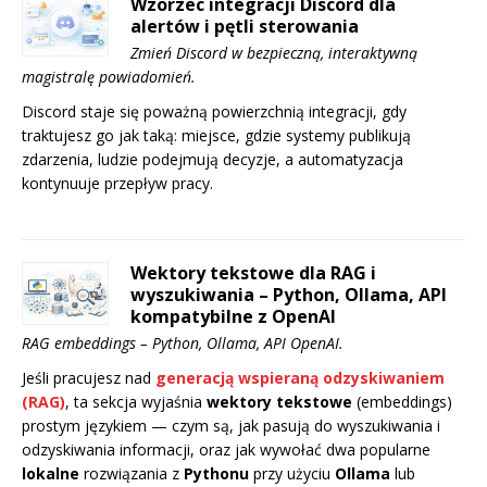
Wzorzec integracji Discord dla
alertów i pętli sterowania
Zmień Discord w bezpieczną, interaktywną
magistralę powiadomień.
Discord staje się poważną powierzchnią integracji, gdy
traktujesz go jak taką: miejsce, gdzie systemy publikują
zdarzenia, ludzie podejmują decyzje, a automatyzacja
kontynuuje przepływ pracy.
Wektory tekstowe dla RAG i
wyszukiwania – Python, Ollama, API
kompatybilne z OpenAI
RAG embeddings – Python, Ollama, API OpenAI.
Jeśli pracujesz nad
generacją wspieraną odzyskiwaniem
(RAG)
, ta sekcja wyjaśnia
wektory tekstowe
(embeddings)
prostym językiem — czym są, jak pasują do wyszukiwania i
odzyskiwania informacji, oraz jak wywołać dwa popularne
lokalne
rozwiązania z
Pythonu
przy użyciu
Ollama
lub