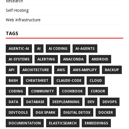
Research
Self-Hosting
Web Infrastructure
TAGS
AGENTIC-AI
AI
AI CODING
AI-AGENTS
AI-SYSTEMS
ALERTING
ANACONDA
ANDROID
API
ARCHITECTURE
AWS
AWS AMPLIFY
BACKUP
BASH
CHEATSHEET
CLAUDE-CODE
CLOUD
CODING
COMMUNITY
COOKBOOK
CURSOR
DATA
DATABASE
DEEPLEARNING
DEV
DEVOPS
DEVTOOLS
DGX SPARK
DIGITAL DETOX
DOCKER
DOCUMENTATION
ELASTICSEARCH
EMBEDDINGS