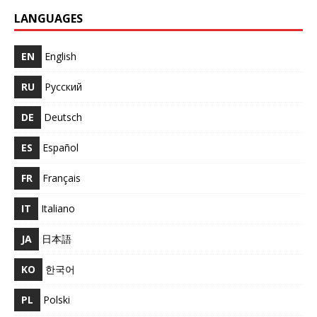
LANGUAGES
EN
English
RU
Русский
DE
Deutsch
ES
Español
FR
Français
IT
Italiano
JA
日本語
KO
한국어
PL
Polski