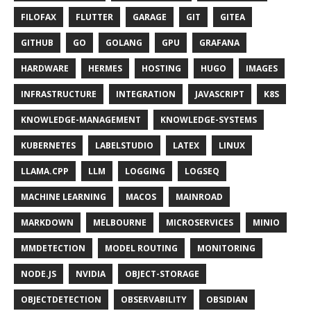
FILOFAX
FLUTTER
GARAGE
GIT
GITEA
GITHUB
GO
GOLANG
GPU
GRAFANA
HARDWARE
HERMES
HOSTING
HUGO
IMAGES
INFRASTRUCTURE
INTEGRATION
JAVASCRIPT
K8S
KNOWLEDGE-MANAGEMENT
KNOWLEDGE-SYSTEMS
KUBERNETES
LABELSTUDIO
LATEX
LINUX
LLAMA.CPP
LLM
LOGGING
LOGSEQ
MACHINE LEARNING
MACOS
MAINROAD
MARKDOWN
MELBOURNE
MICROSERVICES
MINIO
MMDETECTION
MODEL ROUTING
MONITORING
NODE.JS
NVIDIA
OBJECT-STORAGE
OBJECTDETECTION
OBSERVABILITY
OBSIDIAN