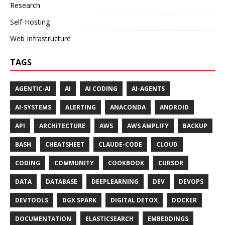
Research
Self-Hosting
Web Infrastructure
TAGS
AGENTIC-AI
AI
AI CODING
AI-AGENTS
AI-SYSTEMS
ALERTING
ANACONDA
ANDROID
API
ARCHITECTURE
AWS
AWS AMPLIFY
BACKUP
BASH
CHEATSHEET
CLAUDE-CODE
CLOUD
CODING
COMMUNITY
COOKBOOK
CURSOR
DATA
DATABASE
DEEPLEARNING
DEV
DEVOPS
DEVTOOLS
DGX SPARK
DIGITAL DETOX
DOCKER
DOCUMENTATION
ELASTICSEARCH
EMBEDDINGS