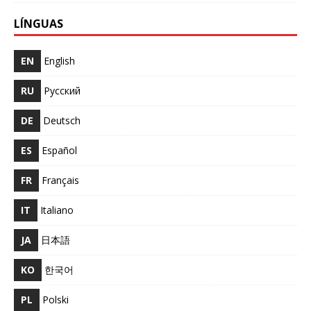
LÍNGUAS
EN
English
RU
Русский
DE
Deutsch
ES
Español
FR
Français
IT
Italiano
JA
日本語
KO
한국어
PL
Polski