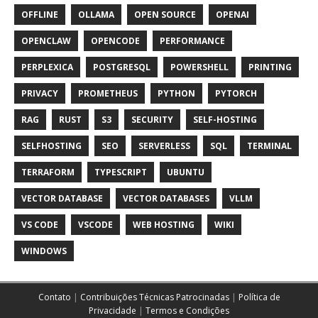
OFFLINE
OLLAMA
OPEN SOURCE
OPENAI
OPENCLAW
OPENCODE
PERFORMANCE
PERPLEXICA
POSTGRESQL
POWERSHELL
PRINTING
PRIVACY
PROMETHEUS
PYTHON
PYTORCH
RAG
RUST
S3
SECURITY
SELF-HOSTING
SELFHOSTING
SEO
SERVERLESS
SQL
TERMINAL
TERRAFORM
TYPESCRIPT
UBUNTU
VECTOR DATABASE
VECTOR DATABASES
VLLM
VS CODE
VSCODE
WEB HOSTING
WIKI
WINDOWS
Contato
|
Contribuições Técnicas Patrocinadas
|
Política de
Privacidade
|
Termos e Condições