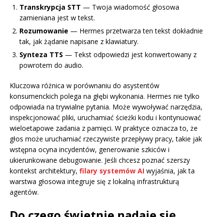
Transkrypcja STT
— Twoja wiadomość głosowa
zamieniana jest w tekst.
Rozumowanie
— Hermes przetwarza ten tekst dokładnie
tak, jak żądanie napisane z klawiatury.
Synteza TTS
— Tekst odpowiedzi jest konwertowany z
powrotem do audio.
Kluczowa różnica w porównaniu do asystentów
konsumenckich polega na głębi wykonania. Hermes nie tylko
odpowiada na trywialne pytania. Może wywoływać narzędzia,
inspekcjonować pliki, uruchamiać ścieżki kodu i kontynuować
wieloetapowe zadania z pamięci. W praktyce oznacza to, że
głos może uruchamiać rzeczywiste przepływy pracy, takie jak
wstępna ocyna incydentów, generowanie szkiców i
ukierunkowane debugowanie. Jeśli chcesz poznać szerszy
kontekst architektury,
filary systemów AI
wyjaśnia, jak ta
warstwa głosowa integruje się z lokalną infrastrukturą
agentów.
Do czego świetnie nadaje się