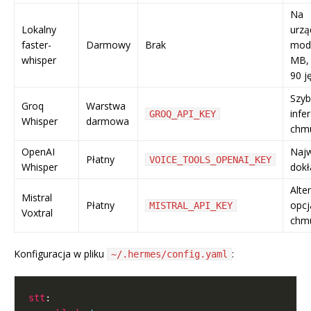
Na
Lokalny
urzą
faster-
Darmowy
Brak
mod
whisper
MB,
90 j
Szyb
Groq
Warstwa
infe
GROQ_API_KEY
Whisper
darmowa
chm
OpenAI
Naj
Płatny
VOICE_TOOLS_OPENAI_KEY
Whisper
dokł
Alte
Mistral
Płatny
opcj
MISTRAL_API_KEY
Voxtral
chm
Konfiguracja w pliku
:
~/.hermes/config.yaml
stt