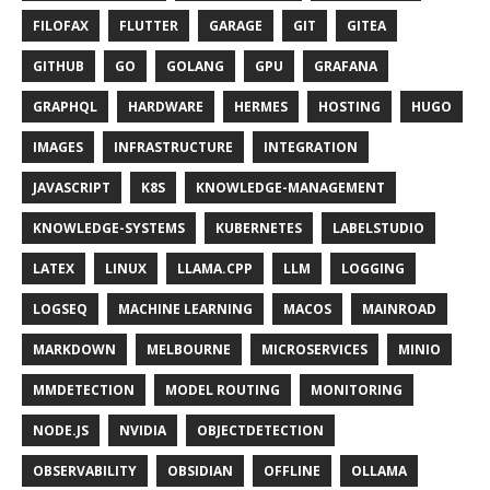
FILOFAX
FLUTTER
GARAGE
GIT
GITEA
GITHUB
GO
GOLANG
GPU
GRAFANA
GRAPHQL
HARDWARE
HERMES
HOSTING
HUGO
IMAGES
INFRASTRUCTURE
INTEGRATION
JAVASCRIPT
K8S
KNOWLEDGE-MANAGEMENT
KNOWLEDGE-SYSTEMS
KUBERNETES
LABELSTUDIO
LATEX
LINUX
LLAMA.CPP
LLM
LOGGING
LOGSEQ
MACHINE LEARNING
MACOS
MAINROAD
MARKDOWN
MELBOURNE
MICROSERVICES
MINIO
MMDETECTION
MODEL ROUTING
MONITORING
NODE.JS
NVIDIA
OBJECTDETECTION
OBSERVABILITY
OBSIDIAN
OFFLINE
OLLAMA