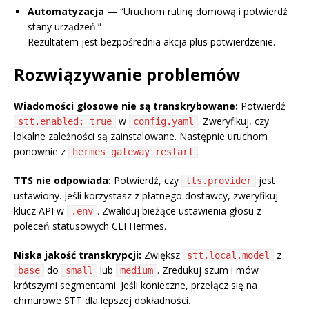
Automatyzacja
— “Uruchom rutinę domową i potwierdź
stany urządzeń.”
Rezultatem jest bezpośrednia akcja plus potwierdzenie.
Rozwiązywanie problemów
Wiadomości głosowe nie są transkrybowane:
Potwierdź
w
. Zweryfikuj, czy
stt.enabled: true
config.yaml
lokalne zależności są zainstalowane. Następnie uruchom
ponownie z
.
hermes gateway restart
TTS nie odpowiada:
Potwierdź, czy
jest
tts.provider
ustawiony. Jeśli korzystasz z płatnego dostawcy, zweryfikuj
klucz API w
. Zwaliduj bieżące ustawienia głosu z
.env
poleceń statusowych CLI Hermes.
Niska jakość transkrypcji:
Zwiększ
z
stt.local.model
do
lub
. Zredukuj szum i mów
base
small
medium
krótszymi segmentami. Jeśli konieczne, przełącz się na
chmurowe STT dla lepszej dokładności.