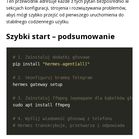
Ten przewodnik adresuje każde z tych pytań bezpośrednio w
sekcjach konfiguracji, strojenia i rozwiązywania problemów,
abyś mógł szybko przejść od pierwszego uruchomienia do
stabilnego codziennego użytku.
Szybki start – podsumowanie
# 1. Zainstaluj dodatki głosowe
pip install 
"hermes-agent[all]"
# 2. Skonfiguruj bramkę Telegram
# 3. Zainstaluj ffmpeg (wymagane dla bąbelków głos
# 4. Wyślij wiadomość głosową z telefonu
# Hermes transkrybuje, przetwarza i odpowiada