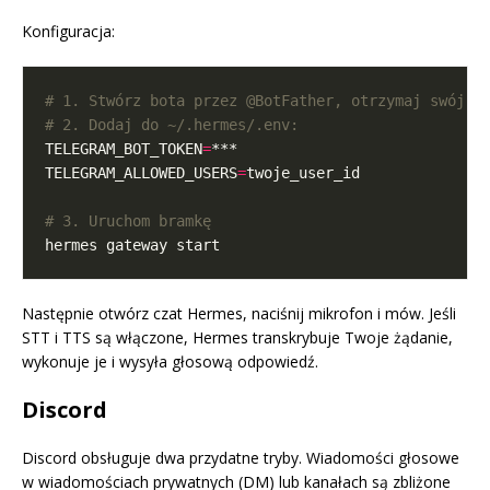
Konfiguracja:
# 1. Stwórz bota przez @BotFather, otrzymaj swój t
# 2. Dodaj do ~/.hermes/.env:
TELEGRAM_BOT_TOKEN
=
TELEGRAM_ALLOWED_USERS
=
# 3. Uruchom bramkę
Następnie otwórz czat Hermes, naciśnij mikrofon i mów. Jeśli
STT i TTS są włączone, Hermes transkrybuje Twoje żądanie,
wykonuje je i wysyła głosową odpowiedź.
Discord
Discord obsługuje dwa przydatne tryby. Wiadomości głosowe
w wiadomościach prywatnych (DM) lub kanałach są zbliżone