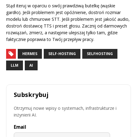
Stąd iteruj w oparciu o swój prawdziwą butelkę (wąskie
gardło). Jeśli problemem jest opóźnienie, dostroń rozmiar
modelu lub chmurowe STT. Jeśli problemem jest jakość audio,
dostroń dostawcę TTS i preset głosu. Zacznij od darmowych
rozwiązań, zmierz, a następnie ulepszaj tylko tam, gdzie
faktycznie poprawia to Twój przepływ pracy.
HERMES
SELF-HOSTING
SELFHOSTING
LLM
AI
Subskrybuj
Otrzymuj nowe wpisy o systemach, infrastrukturze i
inżynierii AI.
Email