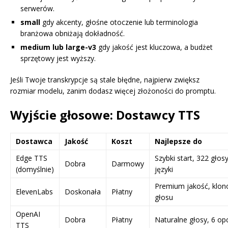
serwerów.
small
gdy akcenty, głośne otoczenie lub terminologia
branżowa obniżają dokładność.
medium lub large-v3
gdy jakość jest kluczowa, a budżet
sprzętowy jest wyższy.
Jeśli Twoje transkrypcje są stale błędne, najpierw zwiększ
rozmiar modelu, zanim dodasz więcej złożoności do promptu.
Wyjście głosowe: Dostawcy TTS
Dostawca
Jakość
Koszt
Najlepsze do
Edge TTS
Szybki start, 322 głosy
Dobra
Darmowy
(domyślnie)
języki
Premium jakość, klon
ElevenLabs
Doskonała
Płatny
głosu
OpenAI
Dobra
Płatny
Naturalne głosy, 6 opc
TTS