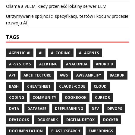
Ollama a vLLM: kiedy przenieść lokalny serwer LLM
Utrzymywanie spójności specyfikacji, testów i kodu w procesie
rozwoju AI
TAGS
AGENTIC-AI
AI
AI CODING
AI-AGENTS
AI-SYSTEMS
ALERTING
ANACONDA
ANDROID
API
ARCHITECTURE
AWS
AWS AMPLIFY
BACKUP
BASH
CHEATSHEET
CLAUDE-CODE
CLOUD
CODING
COMMUNITY
COOKBOOK
CURSOR
DATA
DATABASE
DEEPLEARNING
DEV
DEVOPS
DEVTOOLS
DGX SPARK
DIGITAL DETOX
DOCKER
DOCUMENTATION
ELASTICSEARCH
EMBEDDINGS