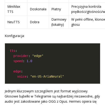
MiniMax
Precyzyjna kontrola
Doskonała
Płatny
TTS
prędkości/głośności/
Darmowy
W pełni offline, klono
NeuTTS
Dobra
(lokalny)
głosu
Konfiguracja:
tts
provider
: 
"edge"
speed
: 
1.0
edge
voice
: 
"en-US-AriaNeural"
Jednym kluczowym szczegółem jest format wyjściowy.
Głosowe bąbelki w Telegramie są najbardziej niezawodne, gdy
audio jest zakodowane jako OGG z Opus. Hermes opiera się