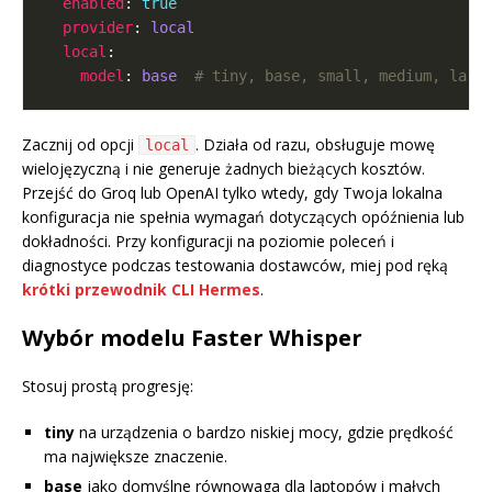
enabled
: 
true
provider
: 
local
local
model
: 
base 
# tiny, base, small, medium, larg
Zacznij od opcji
. Działa od razu, obsługuje mowę
local
wielojęzyczną i nie generuje żadnych bieżących kosztów.
Przejść do Groq lub OpenAI tylko wtedy, gdy Twoja lokalna
konfiguracja nie spełnia wymagań dotyczących opóźnienia lub
dokładności. Przy konfiguracji na poziomie poleceń i
diagnostyce podczas testowania dostawców, miej pod ręką
krótki przewodnik CLI Hermes
.
Wybór modelu Faster Whisper
Stosuj prostą progresję:
tiny
na urządzenia o bardzo niskiej mocy, gdzie prędkość
ma największe znaczenie.
base
jako domyślne równowaga dla laptopów i małych