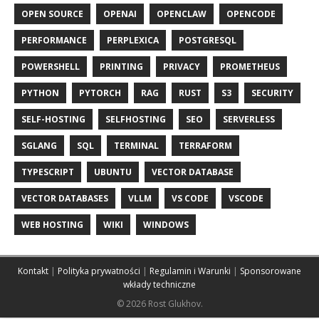
OPEN SOURCE
OPENAI
OPENCLAW
OPENCODE
PERFORMANCE
PERPLEXICA
POSTGRESQL
POWERSHELL
PRINTING
PRIVACY
PROMETHEUS
PYTHON
PYTORCH
RAG
RUST
S3
SECURITY
SELF-HOSTING
SELFHOSTING
SEO
SERVERLESS
SGLANG
SQL
TERMINAL
TERRAFORM
TYPESCRIPT
UBUNTU
VECTOR DATABASE
VECTOR DATABASES
VLLM
VS CODE
VSCODE
WEB HOSTING
WIKI
WINDOWS
Kontakt
|
Polityka prywatności
|
Regulamin i Warunki
|
Sponsorowane
wkłady techniczne
© 2026 Rost Glukhov.