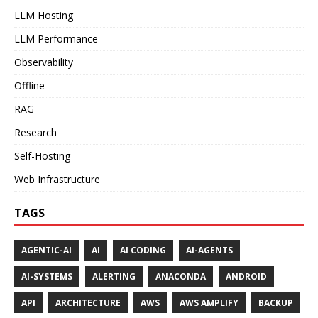
LLM Hosting
LLM Performance
Observability
Offline
RAG
Research
Self-Hosting
Web Infrastructure
TAGS
AGENTIC-AI
AI
AI CODING
AI-AGENTS
AI-SYSTEMS
ALERTING
ANACONDA
ANDROID
API
ARCHITECTURE
AWS
AWS AMPLIFY
BACKUP