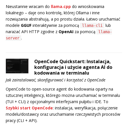
Nieustannie wracam do
llama.cpp
do wnioskowania
lokalnego – daje ono kontrolę, której Ollama i inne
rozwiązania abstrahują, a po prostu działa. Łatwo uruchamiać
modele
GGUF
interaktywnie za pomocą
lub
llama-cli
narażać API HTTP zgodne z
OpenAI
za pomocą
llama-
.
server
OpenCode Quickstart: Instalacja,
konfiguracja i użycie agenta AI do
kodowania w terminalu
Jak zainstalować, skonfigurować i korzystać z OpenCode
OpenCode to open-source agent do kodowania oparty na
sztucznej inteligencji, którego można uruchamiać w terminalu
(TUI + CLI) z opcjonalnymi interfejsami pulpitu i IDE. To
Szybki start OpenCode
: instalacja, weryfikacja, połączenie
modelu/dostawcy oraz uruchamianie rzeczywistych procesów
pracy (CLI + API).