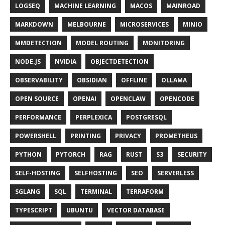
LOGSEQ
MACHINE LEARNING
MACOS
MAINROAD
MARKDOWN
MELBOURNE
MICROSERVICES
MINIO
MMDETECTION
MODEL ROUTING
MONITORING
NODE.JS
NVIDIA
OBJECTDETECTION
OBSERVABILITY
OBSIDIAN
OFFLINE
OLLAMA
OPEN SOURCE
OPENAI
OPENCLAW
OPENCODE
PERFORMANCE
PERPLEXICA
POSTGRESQL
POWERSHELL
PRINTING
PRIVACY
PROMETHEUS
PYTHON
PYTORCH
RAG
RUST
S3
SECURITY
SELF-HOSTING
SELFHOSTING
SEO
SERVERLESS
SGLANG
SQL
TERMINAL
TERRAFORM
TYPESCRIPT
UBUNTU
VECTOR DATABASE