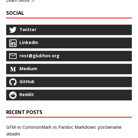
Learn More →
SOCIAL
Twitter
LinkedIn
rost@glukhov.org
Medium
GitHub
Reddit
RECENT POSTS
GFM vs CommonMark vs Pandoc Markdown: porównanie
składni