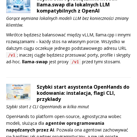
llama.swap dla lokalnych LLM
kompatybilnych z OpenAI
Gorące wymiana lokalnych modeli LLM bez konieczności zmiany
klientów.
Wkrótce będziesz balansować między vLLM, llama.cpp i innymi
rozwiązaniami – każdy stos na własnym porcie. Wszystko w
dalszym ciągu oczekuje jednego podstawowego adresu URL
; inaczej ciągle będziesz przesuwać porty, profile i skrypty
/v1
ad-hoc.
llama-swap
jest proxy
przed tymi stosami.
/v1
Szybki start asystenta OpenHands do
kodowania: instalacja, flagi CLI,
przykłady
Szybki start z CLI OpenHands w kilka minut
OpenHands to platform open-source, agnostyczna wobec
modeli, służąca dla
agentów oprogramowania
napędzanych przez AI
. Pozwala ona agentowi zachowywać
się bardziej jak partner programistyczny, a nie jak proste