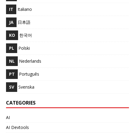
IT
Italiano
JA
日本語
KO
한국어
PL
Polski
NL
Nederlands
PT
Português
SV
Svenska
CATEGORIES
AI
AI Devtools