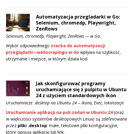
Automatyzacja przegladarki w Go:
Selenium, chromedp, Playwright,
ZenRows
Selenium, chromedp, Playwright, ZenRows — w Go.
Wybór odpowiedniego
stacka do automatyzacji
przeglądarki i webscrapingu w Go
wpływa na szybkość,
utrzymanie i miejsce, w którym działa kod.
Jak skonfigurować programy
uruchamiające się z pulpitu w Ubuntu
24 z użyciem standardowych ikon
Uruchamiacze .desktop na Ubuntu 24 – Ikona, Exec, lokalizacje
Uruchamianie aplikacji na puli zadań w Ubuntu 24
(oraz
w większości systemów desktopowych Linux) są zdefiniowane
przez
pliki .desktop
: małe, tekstowe pliki konfiguracyjne,
które opisują aplikację lub link.