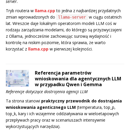
server.
Tryb routera w
llama.cpp
to jedna z najbardziej przydatnych
zmian wprowadzonych do
w ciągu ostatnich
llama-server
lat. Wreszcie daje lokalnym operatorom modeli LLM coś w
rodzaju zarządzania modelami, do którego są przyzwyczajeni
z Ollama, jednocześnie zachowując surową wydajność i
kontrolę na niskim poziomie, która sprawia, że warto
korzystać z
llama.cpp
w pierwszej kolejności.
Referencja parametrów
wnioskowania dla agentycznych LLM
w przypadku Qwen i Gemma
Referencje dotyczące dostrojenia agencji LLM
Ta strona stanowi
praktyczny przewodnik do dostrajania
wnioskowania agenticznego LLM
(temperatura, top_p,
top_k, kary i ich wzajemne oddziaływania w wieloetapowych
przepływach pracy oraz w scenariuszach intensywnie
wykorzystujących narzędzia).