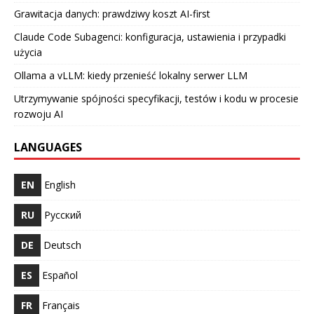
Grawitacja danych: prawdziwy koszt AI-first
Claude Code Subagenci: konfiguracja, ustawienia i przypadki
użycia
Ollama a vLLM: kiedy przenieść lokalny serwer LLM
Utrzymywanie spójności specyfikacji, testów i kodu w procesie
rozwoju AI
LANGUAGES
EN
English
RU
Русский
DE
Deutsch
ES
Español
FR
Français