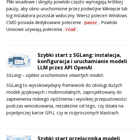
Pliki wsadowe i skrypty powłoki często wymagają krótkiej
pauzy, aby okno uruchomione przez podwójne kliknięcie lub
log instalatora pozostał widoczny. Wiersz poleceń Windows
CMD posiada dedykowane polecenie
. Powłoki
pause
Unixowe używają polecenia
.
read
Szybki start z SGLang: instalacja,
konfiguracja i uruchamianie modeli
LLM przez API OpenAI
SGLang – szybkie uruchamianie otwartych modeli.
SGLang to wysokowydajny framework do obsługi dużych
modeli językowych i multimodalnych, zaprojektowany do
zapewnienia niskiego opóźnienia i wysokiej przepustowości
podczas wnioskowania, niezależnie od tego, czy działa na
pojedynczej karcie GPU, czy w rozproszonych klastrach.
Szybki start przełącznika modeli