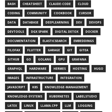
BASH
CHEATSHEET
CLAUDE-CODE
CLOUD
CODING
COMMUNITY
COOKBOOK
CURSOR
DATA
DATABASE
DEEPLEARNING
DEV
DEVOPS
DEVTOOLS
DGX SPARK
DIGITAL DETOX
DOCKER
DOCUMENTATION
ELASTICSEARCH
EMBEDDINGS
FILOFAX
FLUTTER
GARAGE
GIT
GITEA
GITHUB
GO
GOLANG
GPU
GRAFANA
GRAPHQL
HARDWARE
HERMES
HOSTING
HUGO
IMAGES
INFRASTRUCTURE
INTEGRATION
JAVASCRIPT
K8S
KNOWLEDGE-MANAGEMENT
KNOWLEDGE-SYSTEMS
KUBERNETES
LABELSTUDIO
LATEX
LINUX
LLAMA.CPP
LLM
LOGGING