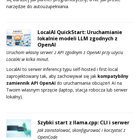
narzędzie do autouzupełniania.
LocalAI QuickStart: Uruchamianie
lokalnie modeli LLM zgodnych z
OpenAI
Uruchom własny serwer z API zgodnym z OpenAI przy użyciu
LocalAI w kilka minut.
LocalAI to serwer inferencji typu self-hosted i first-local
zaprojektowany tak, aby zachowywał się jak
kompatybilny
zamiennik API OpenAI
do uruchamiania obciążeń AI na
Twoim własnym sprzęcie (laptop, stacja robocza lub serwer
lokalny).
Szybki start z llama.cpp: CLI i serwer
Jak zainstalować, skonfigurować i korzystać z
OpenCode