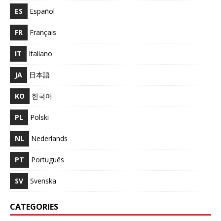
ES
Español
FR
Français
IT
Italiano
JA
日本語
KO
한국어
PL
Polski
NL
Nederlands
PT
Português
SV
Svenska
CATEGORIES