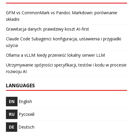
GFM vs CommonMark vs Pandoc Markdown: porównanie
składni
Grawitacja danych: prawdziwy koszt AI-first
Claude Code Subagenci: konfiguracja, ustawienia i przypadki
użycia
Ollama a vLLM: kiedy przenieść lokalny serwer LLM
Utrzymywanie spójności specyfikacji, testów i kodu w procesie
rozwoju AI
LANGUAGES
EN
English
RU
Русский
DE
Deutsch