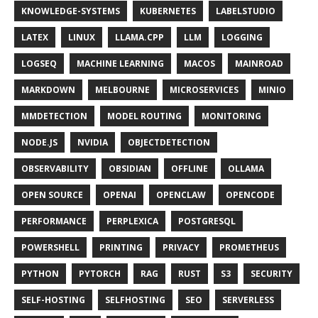
KNOWLEDGE-SYSTEMS
KUBERNETES
LABELSTUDIO
LATEX
LINUX
LLAMA.CPP
LLM
LOGGING
LOGSEQ
MACHINE LEARNING
MACOS
MAINROAD
MARKDOWN
MELBOURNE
MICROSERVICES
MINIO
MMDETECTION
MODEL ROUTING
MONITORING
NODE.JS
NVIDIA
OBJECTDETECTION
OBSERVABILITY
OBSIDIAN
OFFLINE
OLLAMA
OPEN SOURCE
OPENAI
OPENCLAW
OPENCODE
PERFORMANCE
PERPLEXICA
POSTGRESQL
POWERSHELL
PRINTING
PRIVACY
PROMETHEUS
PYTHON
PYTORCH
RAG
RUST
S3
SECURITY
SELF-HOSTING
SELFHOSTING
SEO
SERVERLESS