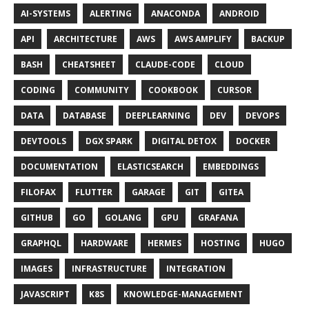
AI-SYSTEMS
ALERTING
ANACONDA
ANDROID
API
ARCHITECTURE
AWS
AWS AMPLIFY
BACKUP
BASH
CHEATSHEET
CLAUDE-CODE
CLOUD
CODING
COMMUNITY
COOKBOOK
CURSOR
DATA
DATABASE
DEEPLEARNING
DEV
DEVOPS
DEVTOOLS
DGX SPARK
DIGITAL DETOX
DOCKER
DOCUMENTATION
ELASTICSEARCH
EMBEDDINGS
FILOFAX
FLUTTER
GARAGE
GIT
GITEA
GITHUB
GO
GOLANG
GPU
GRAFANA
GRAPHQL
HARDWARE
HERMES
HOSTING
HUGO
IMAGES
INFRASTRUCTURE
INTEGRATION
JAVASCRIPT
K8S
KNOWLEDGE-MANAGEMENT