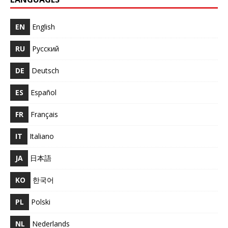
EN
English
RU
Русский
DE
Deutsch
ES
Español
FR
Français
IT
Italiano
JA
日本語
KO
한국어
PL
Polski
NL
Nederlands