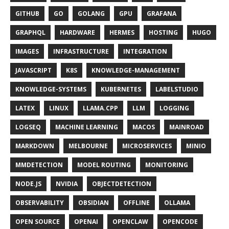
GITHUB
GO
GOLANG
GPU
GRAFANA
GRAPHQL
HARDWARE
HERMES
HOSTING
HUGO
IMAGES
INFRASTRUCTURE
INTEGRATION
JAVASCRIPT
K8S
KNOWLEDGE-MANAGEMENT
KNOWLEDGE-SYSTEMS
KUBERNETES
LABELSTUDIO
LATEX
LINUX
LLAMA.CPP
LLM
LOGGING
LOGSEQ
MACHINE LEARNING
MACOS
MAINROAD
MARKDOWN
MELBOURNE
MICROSERVICES
MINIO
MMDETECTION
MODEL ROUTING
MONITORING
NODE.JS
NVIDIA
OBJECTDETECTION
OBSERVABILITY
OBSIDIAN
OFFLINE
OLLAMA
OPEN SOURCE
OPENAI
OPENCLAW
OPENCODE