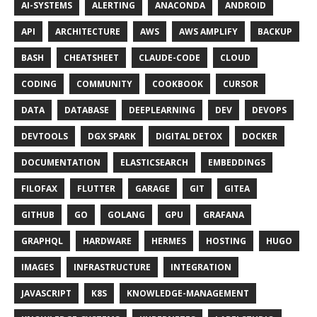
AI-SYSTEMS
ALERTING
ANACONDA
ANDROID
API
ARCHITECTURE
AWS
AWS AMPLIFY
BACKUP
BASH
CHEATSHEET
CLAUDE-CODE
CLOUD
CODING
COMMUNITY
COOKBOOK
CURSOR
DATA
DATABASE
DEEPLEARNING
DEV
DEVOPS
DEVTOOLS
DGX SPARK
DIGITAL DETOX
DOCKER
DOCUMENTATION
ELASTICSEARCH
EMBEDDINGS
FILOFAX
FLUTTER
GARAGE
GIT
GITEA
GITHUB
GO
GOLANG
GPU
GRAFANA
GRAPHQL
HARDWARE
HERMES
HOSTING
HUGO
IMAGES
INFRASTRUCTURE
INTEGRATION
JAVASCRIPT
K8S
KNOWLEDGE-MANAGEMENT