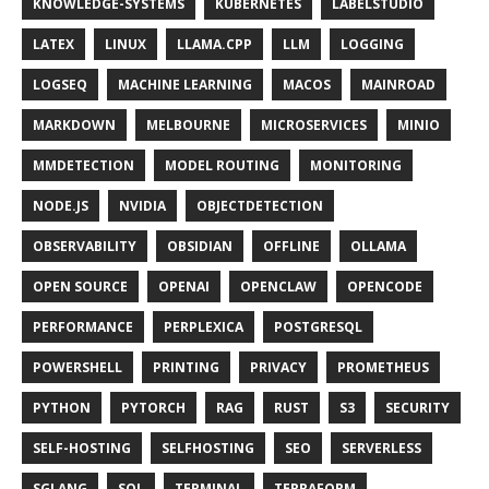
KNOWLEDGE-SYSTEMS
KUBERNETES
LABELSTUDIO
LATEX
LINUX
LLAMA.CPP
LLM
LOGGING
LOGSEQ
MACHINE LEARNING
MACOS
MAINROAD
MARKDOWN
MELBOURNE
MICROSERVICES
MINIO
MMDETECTION
MODEL ROUTING
MONITORING
NODE.JS
NVIDIA
OBJECTDETECTION
OBSERVABILITY
OBSIDIAN
OFFLINE
OLLAMA
OPEN SOURCE
OPENAI
OPENCLAW
OPENCODE
PERFORMANCE
PERPLEXICA
POSTGRESQL
POWERSHELL
PRINTING
PRIVACY
PROMETHEUS
PYTHON
PYTORCH
RAG
RUST
S3
SECURITY
SELF-HOSTING
SELFHOSTING
SEO
SERVERLESS
SGLANG
SQL
TERMINAL
TERRAFORM