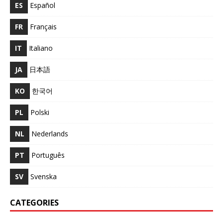
ES
Español
FR
Français
IT
Italiano
JA
日本語
KO
한국어
PL
Polski
NL
Nederlands
PT
Português
SV
Svenska
CATEGORIES