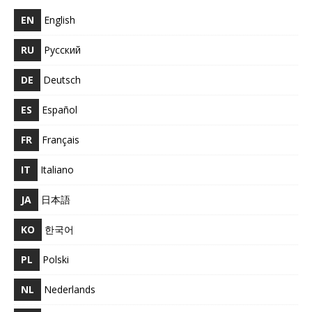
EN
English
RU
Русский
DE
Deutsch
ES
Español
FR
Français
IT
Italiano
JA
日本語
KO
한국어
PL
Polski
NL
Nederlands