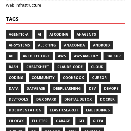
Web Infrastructure
TAGS
AGENTIC-AI
AI
AI CODING
AI-AGENTS
AI-SYSTEMS
ALERTING
ANACONDA
ANDROID
API
ARCHITECTURE
AWS
AWS AMPLIFY
BACKUP
BASH
CHEATSHEET
CLAUDE-CODE
CLOUD
CODING
COMMUNITY
COOKBOOK
CURSOR
DATA
DATABASE
DEEPLEARNING
DEV
DEVOPS
DEVTOOLS
DGX SPARK
DIGITAL DETOX
DOCKER
DOCUMENTATION
ELASTICSEARCH
EMBEDDINGS
FILOFAX
FLUTTER
GARAGE
GIT
GITEA