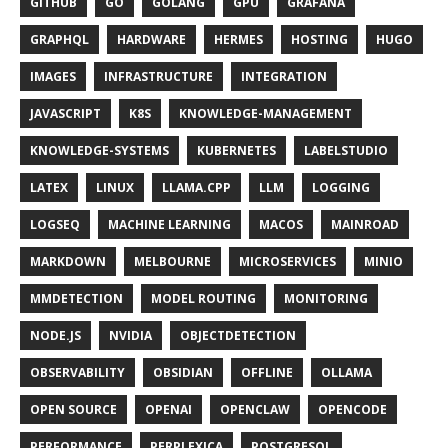
GITHUB
GO
GOLANG
GPU
GRAFANA
GRAPHQL
HARDWARE
HERMES
HOSTING
HUGO
IMAGES
INFRASTRUCTURE
INTEGRATION
JAVASCRIPT
K8S
KNOWLEDGE-MANAGEMENT
KNOWLEDGE-SYSTEMS
KUBERNETES
LABELSTUDIO
LATEX
LINUX
LLAMA.CPP
LLM
LOGGING
LOGSEQ
MACHINE LEARNING
MACOS
MAINROAD
MARKDOWN
MELBOURNE
MICROSERVICES
MINIO
MMDETECTION
MODEL ROUTING
MONITORING
NODE.JS
NVIDIA
OBJECTDETECTION
OBSERVABILITY
OBSIDIAN
OFFLINE
OLLAMA
OPEN SOURCE
OPENAI
OPENCLAW
OPENCODE
PERFORMANCE
PERPLEXICA
POSTGRESQL