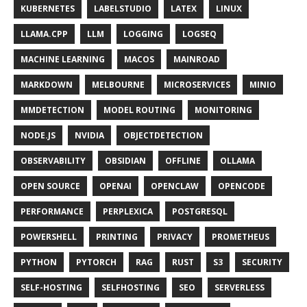
KUBERNETES
LABELSTUDIO
LATEX
LINUX
LLAMA.CPP
LLM
LOGGING
LOGSEQ
MACHINE LEARNING
MACOS
MAINROAD
MARKDOWN
MELBOURNE
MICROSERVICES
MINIO
MMDETECTION
MODEL ROUTING
MONITORING
NODE.JS
NVIDIA
OBJECTDETECTION
OBSERVABILITY
OBSIDIAN
OFFLINE
OLLAMA
OPEN SOURCE
OPENAI
OPENCLAW
OPENCODE
PERFORMANCE
PERPLEXICA
POSTGRESQL
POWERSHELL
PRINTING
PRIVACY
PROMETHEUS
PYTHON
PYTORCH
RAG
RUST
S3
SECURITY
SELF-HOSTING
SELFHOSTING
SEO
SERVERLESS