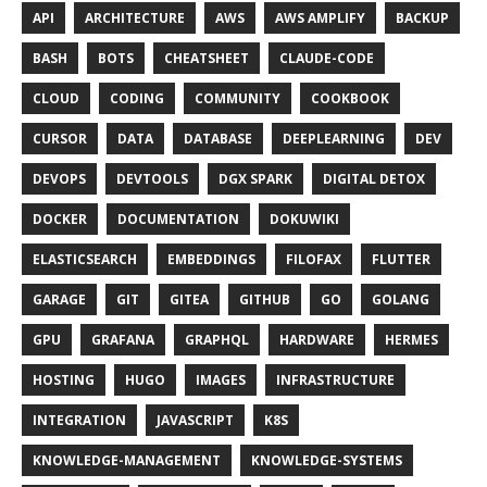
API
ARCHITECTURE
AWS
AWS AMPLIFY
BACKUP
BASH
BOTS
CHEATSHEET
CLAUDE-CODE
CLOUD
CODING
COMMUNITY
COOKBOOK
CURSOR
DATA
DATABASE
DEEPLEARNING
DEV
DEVOPS
DEVTOOLS
DGX SPARK
DIGITAL DETOX
DOCKER
DOCUMENTATION
DOKUWIKI
ELASTICSEARCH
EMBEDDINGS
FILOFAX
FLUTTER
GARAGE
GIT
GITEA
GITHUB
GO
GOLANG
GPU
GRAFANA
GRAPHQL
HARDWARE
HERMES
HOSTING
HUGO
IMAGES
INFRASTRUCTURE
INTEGRATION
JAVASCRIPT
K8S
KNOWLEDGE-MANAGEMENT
KNOWLEDGE-SYSTEMS