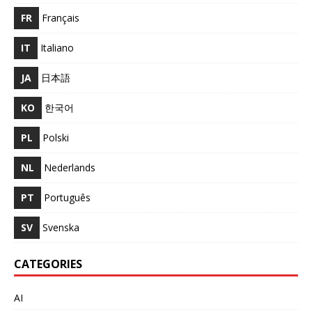
FR
Français
IT
Italiano
JA
日本語
KO
한국어
PL
Polski
NL
Nederlands
PT
Português
SV
Svenska
CATEGORIES
AI