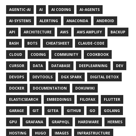
AGENTIC-AI
AI
AI CODING
AI-AGENTS
AI-SYSTEMS
ALERTING
ANACONDA
ANDROID
API
ARCHITECTURE
AWS
AWS AMPLIFY
BACKUP
BASH
BOTS
CHEATSHEET
CLAUDE-CODE
CLOUD
CODING
COMMUNITY
COOKBOOK
CURSOR
DATA
DATABASE
DEEPLEARNING
DEV
DEVOPS
DEVTOOLS
DGX SPARK
DIGITAL DETOX
DOCKER
DOCUMENTATION
DOKUWIKI
ELASTICSEARCH
EMBEDDINGS
FILOFAX
FLUTTER
GARAGE
GIT
GITEA
GITHUB
GO
GOLANG
GPU
GRAFANA
GRAPHQL
HARDWARE
HERMES
HOSTING
HUGO
IMAGES
INFRASTRUCTURE