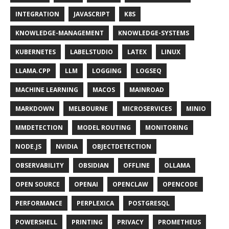
INTEGRATION
JAVASCRIPT
K8S
KNOWLEDGE-MANAGEMENT
KNOWLEDGE-SYSTEMS
KUBERNETES
LABELSTUDIO
LATEX
LINUX
LLAMA.CPP
LLM
LOGGING
LOGSEQ
MACHINE LEARNING
MACOS
MAINROAD
MARKDOWN
MELBOURNE
MICROSERVICES
MINIO
MMDETECTION
MODEL ROUTING
MONITORING
NODE.JS
NVIDIA
OBJECTDETECTION
OBSERVABILITY
OBSIDIAN
OFFLINE
OLLAMA
OPEN SOURCE
OPENAI
OPENCLAW
OPENCODE
PERFORMANCE
PERPLEXICA
POSTGRESQL
POWERSHELL
PRINTING
PRIVACY
PROMETHEUS