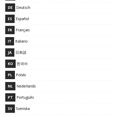
DE
Deutsch
ES
Español
FR
Français
IT
Italiano
JA
日本語
KO
한국어
PL
Polski
NL
Nederlands
PT
Português
SV
Svenska