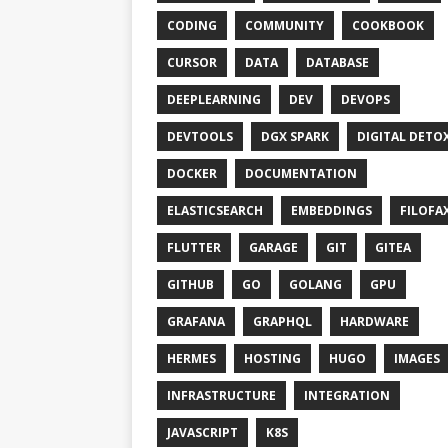
CODING
COMMUNITY
COOKBOOK
CURSOR
DATA
DATABASE
DEEPLEARNING
DEV
DEVOPS
DEVTOOLS
DGX SPARK
DIGITAL DETO
DOCKER
DOCUMENTATION
ELASTICSEARCH
EMBEDDINGS
FILOFA
FLUTTER
GARAGE
GIT
GITEA
GITHUB
GO
GOLANG
GPU
GRAFANA
GRAPHQL
HARDWARE
HERMES
HOSTING
HUGO
IMAGES
INFRASTRUCTURE
INTEGRATION
JAVASCRIPT
K8S