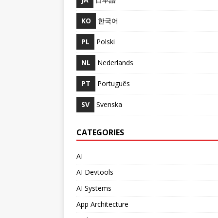
KO
한국어
PL
Polski
NL
Nederlands
PT
Português
SV
Svenska
CATEGORIES
AI
AI Devtools
AI Systems
App Architecture