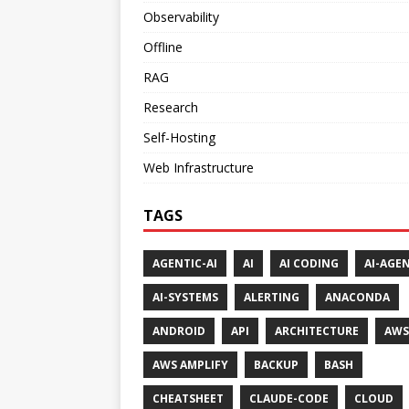
Observability
Offline
RAG
Research
Self-Hosting
Web Infrastructure
TAGS
AGENTIC-AI
AI
AI CODING
AI-AGE
AI-SYSTEMS
ALERTING
ANACONDA
ANDROID
API
ARCHITECTURE
AWS
AWS AMPLIFY
BACKUP
BASH
CHEATSHEET
CLAUDE-CODE
CLOUD