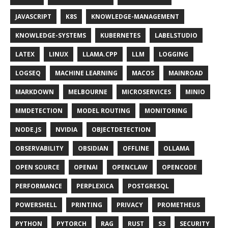
JAVASCRIPT
K8S
KNOWLEDGE-MANAGEMENT
KNOWLEDGE-SYSTEMS
KUBERNETES
LABELSTUDIO
LATEX
LINUX
LLAMA.CPP
LLM
LOGGING
LOGSEQ
MACHINE LEARNING
MACOS
MAINROAD
MARKDOWN
MELBOURNE
MICROSERVICES
MINIO
MMDETECTION
MODEL ROUTING
MONITORING
NODE.JS
NVIDIA
OBJECTDETECTION
OBSERVABILITY
OBSIDIAN
OFFLINE
OLLAMA
OPEN SOURCE
OPENAI
OPENCLAW
OPENCODE
PERFORMANCE
PERPLEXICA
POSTGRESQL
POWERSHELL
PRINTING
PRIVACY
PROMETHEUS
PYTHON
PYTORCH
RAG
RUST
S3
SECURITY