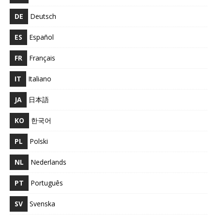
DE
Deutsch
ES
Español
FR
Français
IT
Italiano
JA
日本語
KO
한국어
PL
Polski
NL
Nederlands
PT
Português
SV
Svenska