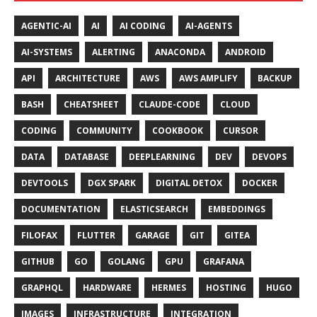
AGENTIC-AI
AI
AI CODING
AI-AGENTS
AI-SYSTEMS
ALERTING
ANACONDA
ANDROID
API
ARCHITECTURE
AWS
AWS AMPLIFY
BACKUP
BASH
CHEATSHEET
CLAUDE-CODE
CLOUD
CODING
COMMUNITY
COOKBOOK
CURSOR
DATA
DATABASE
DEEPLEARNING
DEV
DEVOPS
DEVTOOLS
DGX SPARK
DIGITAL DETOX
DOCKER
DOCUMENTATION
ELASTICSEARCH
EMBEDDINGS
FILOFAX
FLUTTER
GARAGE
GIT
GITEA
GITHUB
GO
GOLANG
GPU
GRAFANA
GRAPHQL
HARDWARE
HERMES
HOSTING
HUGO
IMAGES
INFRASTRUCTURE
INTEGRATION