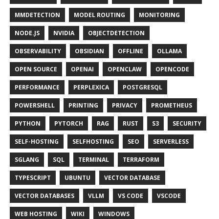
MMDETECTION
MODEL ROUTING
MONITORING
NODE.JS
NVIDIA
OBJECTDETECTION
OBSERVABILITY
OBSIDIAN
OFFLINE
OLLAMA
OPEN SOURCE
OPENAI
OPENCLAW
OPENCODE
PERFORMANCE
PERPLEXICA
POSTGRESQL
POWERSHELL
PRINTING
PRIVACY
PROMETHEUS
PYTHON
PYTORCH
RAG
RUST
S3
SECURITY
SELF-HOSTING
SELFHOSTING
SEO
SERVERLESS
SGLANG
SQL
TERMINAL
TERRAFORM
TYPESCRIPT
UBUNTU
VECTOR DATABASE
VECTOR DATABASES
VLLM
VS CODE
VSCODE
WEB HOSTING
WIKI
WINDOWS