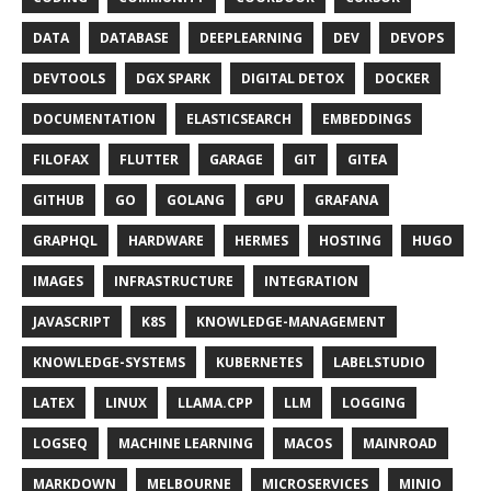
DATA
DATABASE
DEEPLEARNING
DEV
DEVOPS
DEVTOOLS
DGX SPARK
DIGITAL DETOX
DOCKER
DOCUMENTATION
ELASTICSEARCH
EMBEDDINGS
FILOFAX
FLUTTER
GARAGE
GIT
GITEA
GITHUB
GO
GOLANG
GPU
GRAFANA
GRAPHQL
HARDWARE
HERMES
HOSTING
HUGO
IMAGES
INFRASTRUCTURE
INTEGRATION
JAVASCRIPT
K8S
KNOWLEDGE-MANAGEMENT
KNOWLEDGE-SYSTEMS
KUBERNETES
LABELSTUDIO
LATEX
LINUX
LLAMA.CPP
LLM
LOGGING
LOGSEQ
MACHINE LEARNING
MACOS
MAINROAD
MARKDOWN
MELBOURNE
MICROSERVICES
MINIO