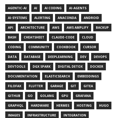
AGENTIC-AI
AI
AI CODING
AI-AGENTS
AI-SYSTEMS
ALERTING
ANACONDA
ANDROID
API
ARCHITECTURE
AWS
AWS AMPLIFY
BACKUP
BASH
CHEATSHEET
CLAUDE-CODE
CLOUD
CODING
COMMUNITY
COOKBOOK
CURSOR
DATA
DATABASE
DEEPLEARNING
DEV
DEVOPS
DEVTOOLS
DGX SPARK
DIGITAL DETOX
DOCKER
DOCUMENTATION
ELASTICSEARCH
EMBEDDINGS
FILOFAX
FLUTTER
GARAGE
GIT
GITEA
GITHUB
GO
GOLANG
GPU
GRAFANA
GRAPHQL
HARDWARE
HERMES
HOSTING
HUGO
IMAGES
INFRASTRUCTURE
INTEGRATION