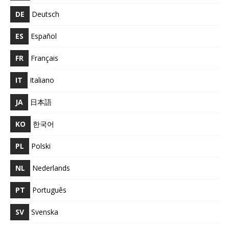
DE
Deutsch
ES
Español
FR
Français
IT
Italiano
JA
日本語
KO
한국어
PL
Polski
NL
Nederlands
PT
Português
SV
Svenska