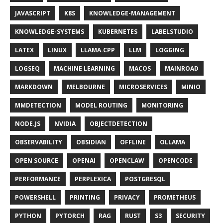
JAVASCRIPT
K8S
KNOWLEDGE-MANAGEMENT
KNOWLEDGE-SYSTEMS
KUBERNETES
LABELSTUDIO
LATEX
LINUX
LLAMA.CPP
LLM
LOGGING
LOGSEQ
MACHINE LEARNING
MACOS
MAINROAD
MARKDOWN
MELBOURNE
MICROSERVICES
MINIO
MMDETECTION
MODEL ROUTING
MONITORING
NODE.JS
NVIDIA
OBJECTDETECTION
OBSERVABILITY
OBSIDIAN
OFFLINE
OLLAMA
OPEN SOURCE
OPENAI
OPENCLAW
OPENCODE
PERFORMANCE
PERPLEXICA
POSTGRESQL
POWERSHELL
PRINTING
PRIVACY
PROMETHEUS
PYTHON
PYTORCH
RAG
RUST
S3
SECURITY