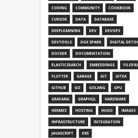
CODING
COMMUNITY
COOKBOOK
CURSOR
DATA
DATABASE
DEEPLEARNING
DEV
DEVOPS
DEVTOOLS
DGX SPARK
DIGITAL DETO
DOCKER
DOCUMENTATION
ELASTICSEARCH
EMBEDDINGS
FILOFA
FLUTTER
GARAGE
GIT
GITEA
GITHUB
GO
GOLANG
GPU
GRAFANA
GRAPHQL
HARDWARE
HERMES
HOSTING
HUGO
IMAGES
INFRASTRUCTURE
INTEGRATION
JAVASCRIPT
K8S