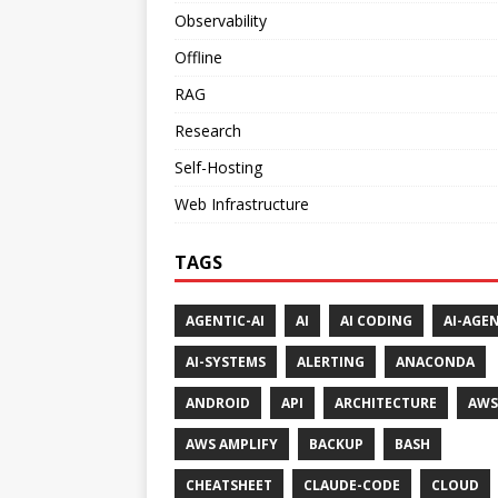
Observability
Offline
RAG
Research
Self-Hosting
Web Infrastructure
TAGS
AGENTIC-AI
AI
AI CODING
AI-AGE
AI-SYSTEMS
ALERTING
ANACONDA
ANDROID
API
ARCHITECTURE
AWS
AWS AMPLIFY
BACKUP
BASH
CHEATSHEET
CLAUDE-CODE
CLOUD