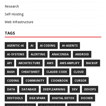
Research
Self-Hosting
Web Infrastructure
TAGS
AGENTIC-AI
AI
AI CODING
AI-AGENTS
AI-SYSTEMS
ALERTING
ANACONDA
ANDROID
API
ARCHITECTURE
AWS
AWS AMPLIFY
BACKUP
BASH
CHEATSHEET
CLAUDE-CODE
CLOUD
CODING
COMMUNITY
COOKBOOK
CURSOR
DATA
DATABASE
DEEPLEARNING
DEV
DEVOPS
DEVTOOLS
DGX SPARK
DIGITAL DETOX
DOCKER