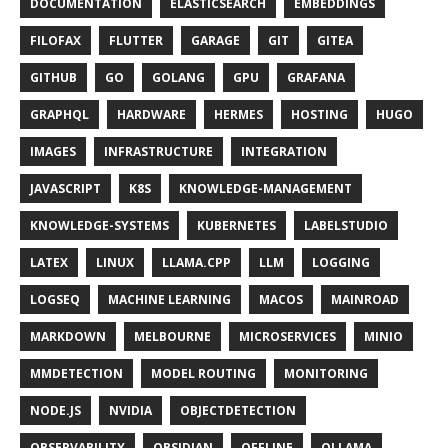
DOCUMENTATION
ELASTICSEARCH
EMBEDDINGS
FILOFAX
FLUTTER
GARAGE
GIT
GITEA
GITHUB
GO
GOLANG
GPU
GRAFANA
GRAPHQL
HARDWARE
HERMES
HOSTING
HUGO
IMAGES
INFRASTRUCTURE
INTEGRATION
JAVASCRIPT
K8S
KNOWLEDGE-MANAGEMENT
KNOWLEDGE-SYSTEMS
KUBERNETES
LABELSTUDIO
LATEX
LINUX
LLAMA.CPP
LLM
LOGGING
LOGSEQ
MACHINE LEARNING
MACOS
MAINROAD
MARKDOWN
MELBOURNE
MICROSERVICES
MINIO
MMDETECTION
MODEL ROUTING
MONITORING
NODE.JS
NVIDIA
OBJECTDETECTION
OBSERVABILITY
OBSIDIAN
OFFLINE
OLLAMA