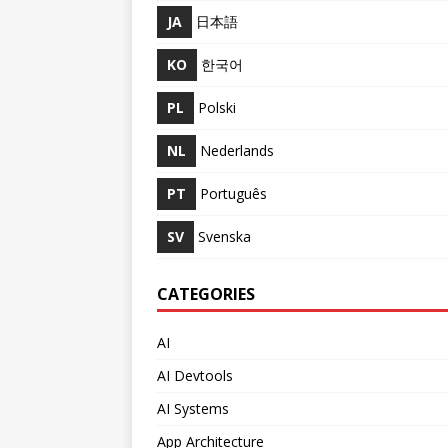
JA
日本語
KO
한국어
PL
Polski
NL
Nederlands
PT
Português
SV
Svenska
CATEGORIES
AI
AI Devtools
AI Systems
App Architecture