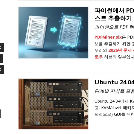
파이썬에서 PD
스트 추출하기
파이썬으로 PDF 
PDFMiner.six
은 P
보를 추출하기 위한 강
X
우리의
2026년 문서
로우
허브의 일부입니
I
X
Ubuntu 24.
단계별 지침을 포
Ubuntu 24.04에
고, KVM/libvirt 
택적으로) GUI를 위한 