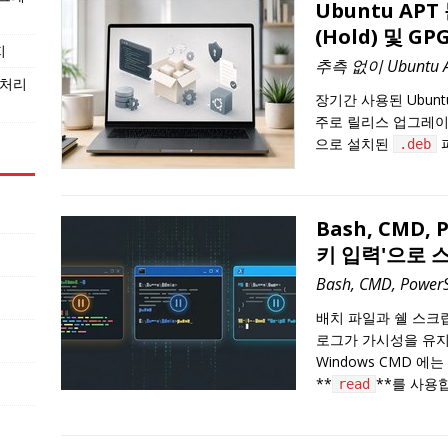
Ubuntu AP
(Hold) 및 G
지
추측 없이 Ubuntu
 처리
장기간 사용된 Ubun
주로 릴리스 업그레이드
으로 설치된
.deb
Bash, CMD, 
키 입력'으로 
Bash, CMD, Powe
배치 파일과 쉘 스크
로그가 가시성을 유지
Windows CMD 에
**
**를 사용
read