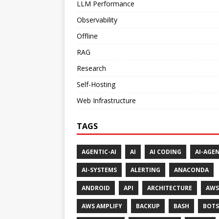
LLM Performance
Observability
Offline
RAG
Research
Self-Hosting
Web Infrastructure
TAGS
AGENTIC-AI
AI
AI CODING
AI-AGE
AI-SYSTEMS
ALERTING
ANACONDA
ANDROID
API
ARCHITECTURE
AWS
AWS AMPLIFY
BACKUP
BASH
BOTS