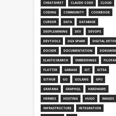
CHEATSHEET
CLAUDE-CODE
CLOUD
CODING
COMMUNITY
COOKBOOK
CURSOR
DATA
DATABASE
DEEPLEARNING
DEV
DEVOPS
DEVTOOLS
DGX SPARK
DIGITAL DETO
DOCKER
DOCUMENTATION
DOKUWIK
ELASTICSEARCH
EMBEDDINGS
FILOFA
FLUTTER
GARAGE
GIT
GITEA
GITHUB
GO
GOLANG
GPU
GRAFANA
GRAPHQL
HARDWARE
HERMES
HOSTING
HUGO
IMAGES
INFRASTRUCTURE
INTEGRATION