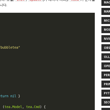
MAC
니다.
MA
MIC
MOD
NVI
/bubbletea"
OBS
OL
OP
PER
PRI
PY
eturn
nil
SEC
) (
tea
.
Model
, 
tea
.
Cmd