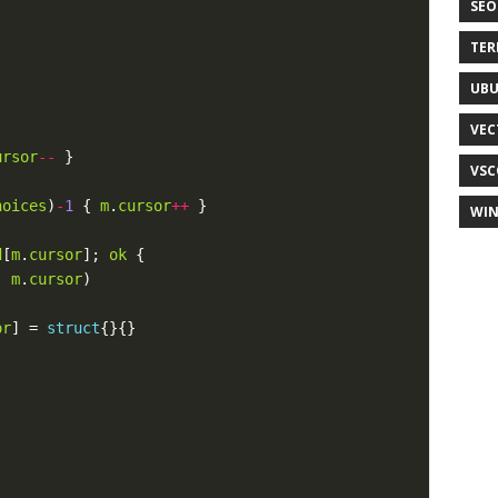
SEO
TER
UB
VEC
ursor
--
VSC
hoices
)
-
1
 { 
m
.
cursor
++
WI
d
[
m
.
cursor
]; 
ok
, 
m
.
cursor
or
] = 
struct