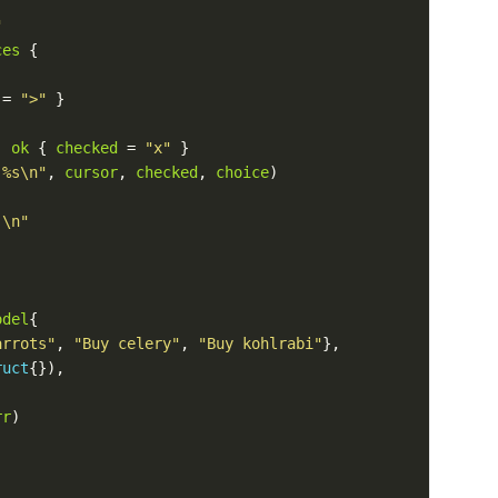
"
ces
 = 
">"
; 
ok
 { 
checked
 = 
"x"
 %s\n"
, 
cursor
, 
checked
, 
choice
.\n"
odel
arrots"
, 
"Buy celery"
, 
"Buy kohlrabi"
ruct
rr