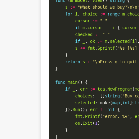
func
 (
m
model
) 
View
() 
string
s
:=
"What should we buy?\n\n
for
i
, 
choice
:=
range
m
.
choi
cursor
:=
" "
if
m
.
cursor
==
i
 { 
cursor
checked
:=
" "
if
_
, 
ok
:=
m
.
selected
[
i
]
s
+=
fmt
.
Sprintf
(
"%s [%s]
return
s
+
"\nPress q to quit
func
main
if
_
, 
err
:=
tea
.
NewProgram
(
m
choices
:  []
string
{
"Buy c
selected
: make(
map
[
int
]
st
    }).
Run
(); 
err
!=
nil
fmt
.
Printf
(
"error: %v"
, 
e
os
.
Exit
(
1