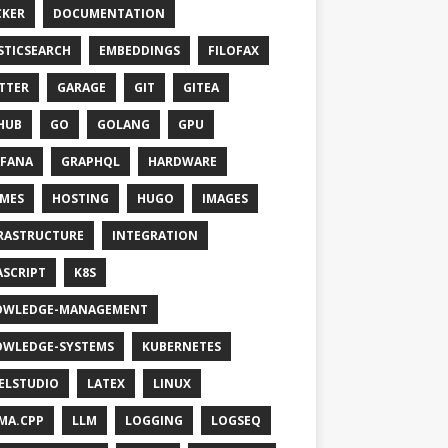
KER
DOCUMENTATION
STICSEARCH
EMBEDDINGS
FILOFAX
TTER
GARAGE
GIT
GITEA
HUB
GO
GOLANG
GPU
FANA
GRAPHQL
HARDWARE
MES
HOSTING
HUGO
IMAGES
RASTRUCTURE
INTEGRATION
ASCRIPT
K8S
OWLEDGE-MANAGEMENT
WLEDGE-SYSTEMS
KUBERNETES
ELSTUDIO
LATEX
LINUX
MA.CPP
LLM
LOGGING
LOGSEQ