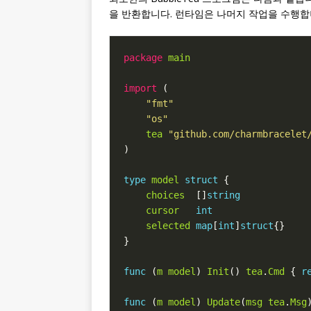
을 반환합니다. 런타임은 나머지 작업을 수행합
package
main
import
"fmt"
"os"
tea
"github.com/charmbracelet
type
model
struct
choices
  []
string
cursor
int
selected
map
[
int
]
struct
func
 (
m
model
) 
Init
() 
tea
.
Cmd
 { 
r
func
 (
m
model
) 
Update
(
msg
tea
.
Msg