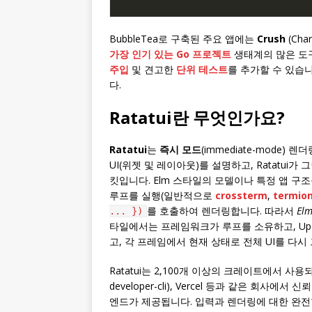
BubbleTea로 구축된 주요 앱에는
Crush
(Cha
가장 인기 있는 Go 프로젝트
생태계의 많은 도구
주입
및 견고한
단위 테스트
를 추가할 수 있습니
다.
Ratatui란 무엇인가요?
Ratatui
는
즉시 모드
(immediate-mode)
UI(위젯 및 레이아웃)를 설명하고, Ratatui가 
킷입니다. Elm 스타일의 모델이나 특정 앱 구
루프를 실행(일반적으로
crossterm
,
termio
를 호출하여 렌더링합니다. 따라서
El
... })
타일에서는 프레임워크가 루프를 소유하고, Upd
고, 각 프레임에서 현재 상태로 전체 UI를 다시
Ratatui는 2,100개 이상의 크레이트에서 사용되고 있으며
developer-cli), Vercel 등과 같은 회사
엔드가 제공됩니다. 입력과 렌더링에 대한 완전