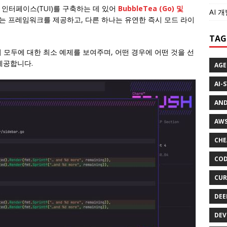
인터페이스(TUI)를 구축하는 데 있어
BubbleTea
(Go) 및
AI 
 있는 프레임워크를 제공하고, 다른 하나는 유연한 즉시 모드 라이
TAG
 모두에 대한 최소 예제를 보여주며, 어떤 경우에 어떤 것을 선
제공합니다.
AGE
AI-
AND
AWS
CHE
COD
CUR
DEE
DEV