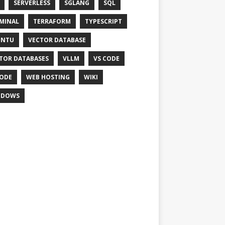
SERVERLESS
SGLANG
SQL
MINAL
TERRAFORM
TYPESCRIPT
UNTU
VECTOR DATABASE
TOR DATABASES
VLLM
VS CODE
ODE
WEB HOSTING
WIKI
NDOWS