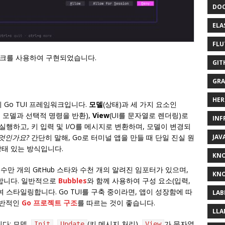
DOC
ELA
FLU
프레임워크를 사용하여 구현되었습니다.
GIT
GRA
HER
 Go TUI 프레임워크입니다.
모델
(상태)과 세 가지 요소인
 모델과 선택적 명령을 반환),
View
(UI를 문자열로 렌더링)로
INF
행하고, 키 입력 및 I/O를 메시지로 변환하며, 모델이 변경되
 무엇인가요?
간단히 말해, Go로 터미널 앱을 만들 때 단일 진실 원
JAV
상태 있는 방식입니다.
KN
), 수만 개의 GitHub 스타와 수천 개의 알려진 임포터가 있으며,
KNO
동합니다. 일반적으로
Bubbles
와 함께 사용하여 구성 요소(입력,
 스타일링합니다. Go TUI를 구축 중이라면, 앱이 성장함에 따
LAB
일반적인
Go 프로젝트 구조
를 따르는 것이 좋습니다.
LLA
다: 모델,
,
(키 메시지 처리),
가 문자열
Init
Update
View