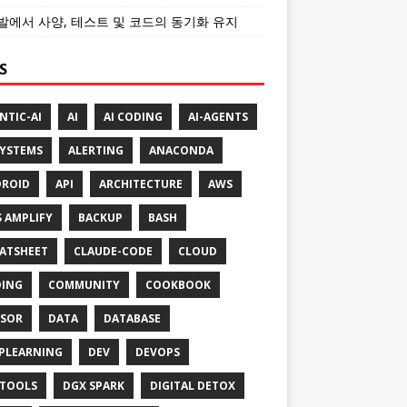
개발에서 사양, 테스트 및 코드의 동기화 유지
S
NTIC-AI
AI
AI CODING
AI-AGENTS
SYSTEMS
ALERTING
ANACONDA
ROID
API
ARCHITECTURE
AWS
 AMPLIFY
BACKUP
BASH
ATSHEET
CLAUDE-CODE
CLOUD
ING
COMMUNITY
COOKBOOK
SOR
DATA
DATABASE
PLEARNING
DEV
DEVOPS
TOOLS
DGX SPARK
DIGITAL DETOX