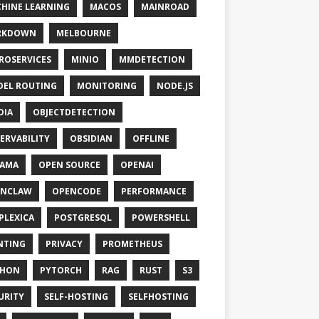
HINE LEARNING
MACOS
MAINROAD
RKDOWN
MELBOURNE
ROSERVICES
MINIO
MMDETECTION
EL ROUTING
MONITORING
NODE.JS
DIA
OBJECTDETECTION
ERVABILITY
OBSIDIAN
OFFLINE
LAMA
OPEN SOURCE
OPENAI
ENCLAW
OPENCODE
PERFORMANCE
PLEXICA
POSTGRESQL
POWERSHELL
NTING
PRIVACY
PROMETHEUS
THON
PYTORCH
RAG
RUST
S3
URITY
SELF-HOSTING
SELFHOSTING