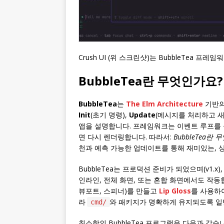
Crush UI (위 스크린샷)는 BubbleTea 
BubbleTea란 무엇인가요?
BubbleTea
는
The Elm Architecture
기반의
Init
(초기 명령),
Update
(메시지를 처리하고 새
앱을 설명합니다. 프레임워크는 이벤트 루프를 실
면 다시 렌더링합니다. 따라서:
BubbleTea란
천과 예측 가능한 업데이트를 통해 재미있는, 
BubbleTea는 프로덕션 준비가 되었으며(v1.x
인라인, 전체 화면, 또는 혼합 화면에서도 작
뷰포트, 스피너)를 만들고
Lip Gloss
를 사용하여
라
와 패키지가 명확하게 유지되도록 
cmd/
최소한의 BubbleTea 프로그램은 다음과 같습니