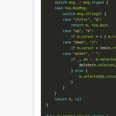
switch
msg
:=
msg
.(
type
case
tea
.
KeyMsg
switch
msg
.
String
case
"ctrl+c"
, 
"q"
return
m
, 
tea
.
Quit
case
"up"
, 
"k"
if
m
.
cursor
 > 
0
 { 
m
.
c
case
"down"
, 
"j"
if
m
.
cursor
 < len(
m
.
c
case
"enter"
, 
" "
if
_
, 
ok
:=
m
.
selecte
                delete(
m
.
selected
            } 
else
m
.
selected
[
m
.
curs
return
m
, 
nil