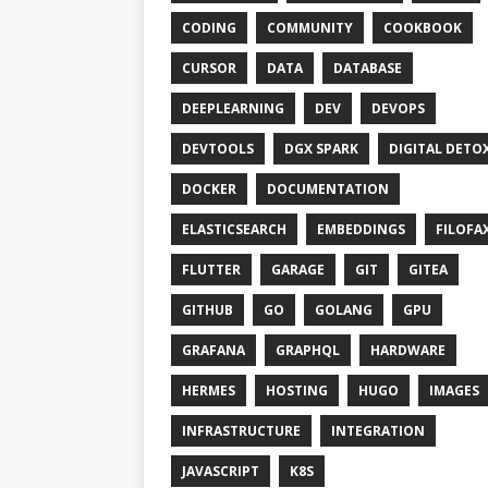
CODING
COMMUNITY
COOKBOOK
CURSOR
DATA
DATABASE
DEEPLEARNING
DEV
DEVOPS
DEVTOOLS
DGX SPARK
DIGITAL DETO
DOCKER
DOCUMENTATION
ELASTICSEARCH
EMBEDDINGS
FILOFA
FLUTTER
GARAGE
GIT
GITEA
GITHUB
GO
GOLANG
GPU
GRAFANA
GRAPHQL
HARDWARE
HERMES
HOSTING
HUGO
IMAGES
INFRASTRUCTURE
INTEGRATION
JAVASCRIPT
K8S