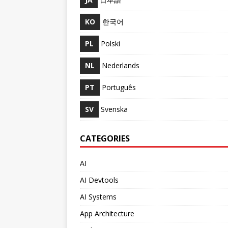
KO
한국어
PL
Polski
NL
Nederlands
PT
Português
SV
Svenska
CATEGORIES
AI
AI Devtools
AI Systems
App Architecture