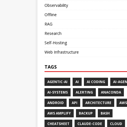
Observability
Offline
RAG
Research
Self-Hosting
Web Infrastructure
TAGS
AGENTIC-AI
AI
AI CODING
AI-AGE
AI-SYSTEMS
ALERTING
ANACONDA
ANDROID
API
ARCHITECTURE
AWS
AWS AMPLIFY
BACKUP
BASH
CHEATSHEET
CLAUDE-CODE
CLOUD