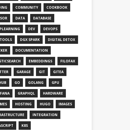
ING
COMMUNITY
COOKBOOK
SOR
DATA
DATABASE
PLEARNING
DEV
DEVOPS
TOOLS
DGX SPARK
DIGITAL DETOX
KER
DOCUMENTATION
STICSEARCH
EMBEDDINGS
FILOFAX
TTER
GARAGE
GIT
GITEA
HUB
GO
GOLANG
GPU
FANA
GRAPHQL
HARDWARE
MES
HOSTING
HUGO
IMAGES
RASTRUCTURE
INTEGRATION
ASCRIPT
K8S