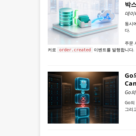
박스
데이
동시에
다.
주문 
커로
이벤트를 발행합니다.
order.created
Go
Can
Go
Go의
그리고