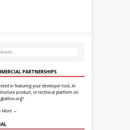
MERCIAL PARTNERSHIPS
ested in featuring your developer tool, AI
structure product, or technical platform on
glukhov.org?
n More →
IAL