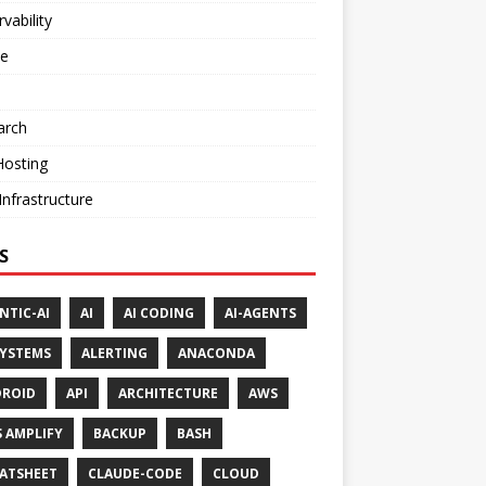
vability
ne
arch
Hosting
nfrastructure
S
NTIC-AI
AI
AI CODING
AI-AGENTS
SYSTEMS
ALERTING
ANACONDA
ROID
API
ARCHITECTURE
AWS
 AMPLIFY
BACKUP
BASH
ATSHEET
CLAUDE-CODE
CLOUD