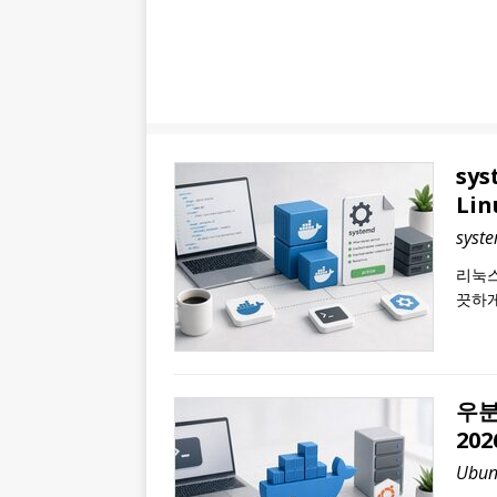
sy
Li
sys
리눅스
끗하게
우분
20
Ubu