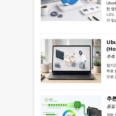
Ubu
한 명
니다.
가 있
Ub
(H
추측 
장기간
주로 
으로
추론
품질 
70B