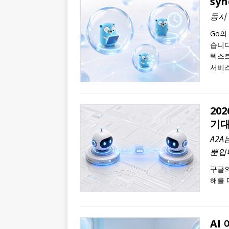
sy
동시
Go의
습니다.
텍스트(
서비스
20
기대
A2
뿐입
구글의
해를 
AI