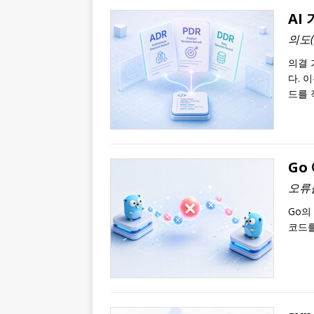
AI
의도(
의결 
다. 
드를 
Go
오류
Go의
코드를