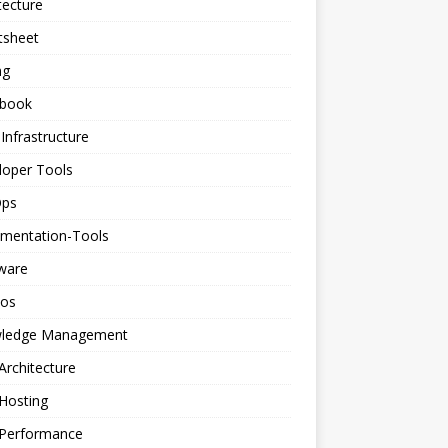
tecture
tsheet
ng
book
Infrastructure
loper Tools
ps
mentation-Tools
ware
os
ledge Management
rchitecture
Hosting
Performance