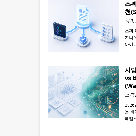
스펙
천(S
사이
스펙 주
지니어
아이디
사양
vs 
(Wa
스펙
2026
은 바
해법으