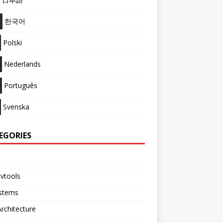
한국어
Polski
Nederlands
Português
Svenska
EGORIES
vtools
ystems
rchitecture