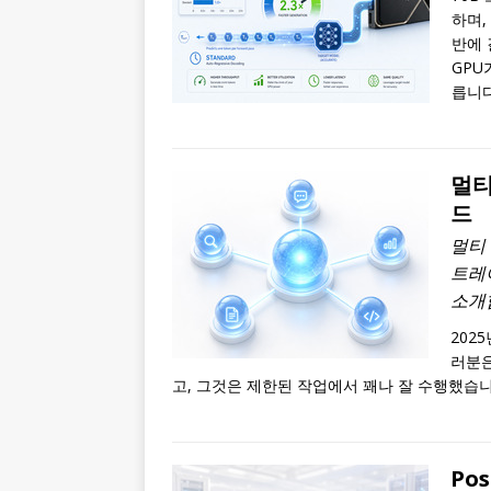
하며,
반에 
GPU
릅니다
멀티
드
멀티
트레
소개
202
러분은
고, 그것은 제한된 작업에서 꽤나 잘 수행했습니
Po