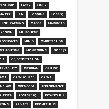
ELSTUDIO
LATEX
LINUX
MA.CPP
LLM
LOGGING
LOGSEQ
HINE LEARNING
MACOS
MAINROAD
RKDOWN
MELBOURNE
ROSERVICES
MINIO
MMDETECTION
EL ROUTING
MONITORING
NODE.JS
DIA
OBJECTDETECTION
ERVABILITY
OBSIDIAN
OFFLINE
LAMA
OPEN SOURCE
OPENAI
ENCLAW
OPENCODE
PERFORMANCE
PLEXICA
POSTGRESQL
POWERSHELL
NTING
PRIVACY
PROMETHEUS