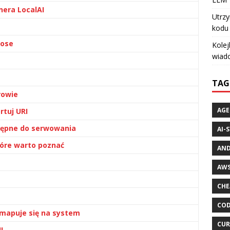
era LocalAI
Utrzy
kodu 
pose
Kolej
wiad
TAG
rowie
AGE
rtuj URI
stępne do serwowania
AI-
tóre warto poznać
AND
AWS
CHE
COD
o mapuje się na system
CUR
I