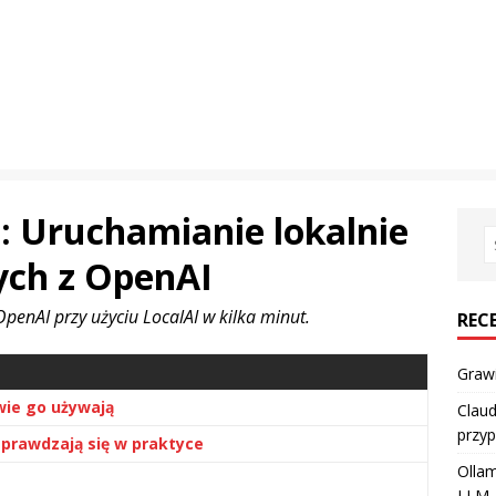
: Uruchamianie lokalnie
ych z OpenAI
enAI przy użyciu LocalAI w kilka minut.
REC
Grawi
wie go używają
Claud
przyp
 sprawdzają się w praktyce
Ollam
LLM