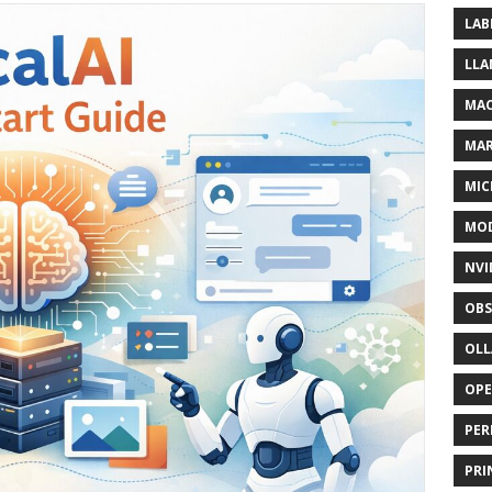
LAB
LLA
MAC
MA
MIC
MOD
NVI
OBS
OL
OP
PER
PRI