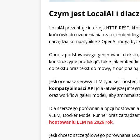
Czym jest LocalAI i dla
LocalAI prezentuje interfejs HTTP REST, kt
końcówki do uzupełniania czatu, embeddingi,
narzędzia kompatybilne z OpenAI mogą być w
Oprócz podstawowego generowania tekstu, z
konstrukcyjne produkcji", takie jak embeddi
do tekstu oraz tekst do mowy, z opcjonalną
Jeśli oceniasz serwisy LLM typu self-hosted, 
kompatybilności API
(dla łatwiejszej inte
oraz workflow galerii modeli, aby zminimalizo
Dla szerszego porównania opcji hostowania
vLLM, Docker Model Runner oraz zarządz
hostowaniu LLM na 2026 rok
.
Jeśli chcesz szczegółowego porównania Local