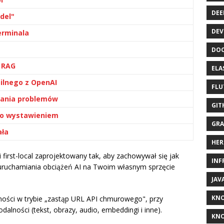
DEE
del"
DEV
erminala
DOC
w RAG
ELA
ilnego z OpenAI
FLU
wania problemów
GIT
ego wystawieniem
GRA
ała
HER
 i first-local zaprojektowany tak, aby zachowywał się jak
INF
ruchamiania obciążeń AI na Twoim własnym sprzęcie
JAV
KN
lności w trybie „zastąp URL API chmurowego", przy
lności (tekst, obrazy, audio, embeddingi i inne).
KNO