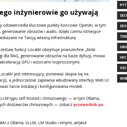
PY
czego inżynierowie go używają
SEC
óry odzwierciedla kluczowe punkty końcowe OpenAI, w tym
SEO
 generowanie obrazów i audio, dzięki czemu istniejące
TER
skazane na Twoją własną infrastrukturę.
UB
estaw funkcji LocalAI obejmuje powszechne „bloki
ngi dla RAG, generowanie obrazów na bazie dyfuzji, mowa
VEC
 akceleracją GPU i wzorcami rozproszonymi.
VSC
LocalAI jest interesujący, ponieważ skupia się na
WI
gracji), a jednocześnie zapewnia wbudowany interfejs Web UI
wać tarcie instalacji i konfigurowania modeli.
 LLM typu self-hosted i chmurowego — w tym Ollama,
anych dostawców chmurowych — zobacz
przewodnik po
AI z Ollama, vLLM, LM Studio i innymi, artykuł