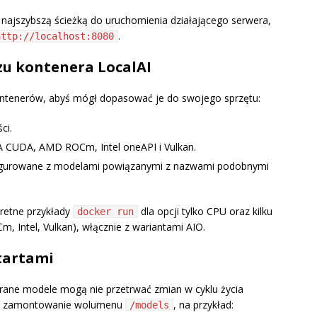
najszybszą ścieżką do uruchomienia działającego serwera,
.
http://localhost:8080
u kontenera LocalAI
kontenerów, abyś mógł dopasować je do swojego sprzętu:
ci.
A CUDA, AMD ROCm, Intel oneAPI i Vulkan.
onfigurowane z modelami powiązanymi z nazwami podobnymi
retne przykłady
dla opcji tylko CPU oraz kilku
docker run
 Intel, Vulkan), włącznie z wariantami AIO.
tartami
rane modele mogą nie przetrwać zmian w cyklu życia
eca zamontowanie wolumenu
, na przykład:
/models