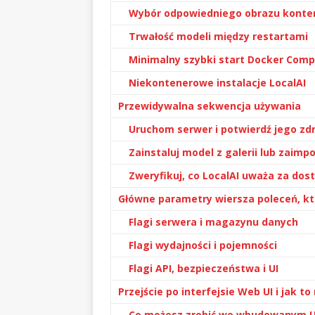
Wybór odpowiedniego obrazu konten
Trwałość modeli między restartami
Minimalny szybki start Docker Com
Niekontenerowe instalacje LocalAI
Przewidywalna sekwencja używania
Uruchom serwer i potwierdź jego zd
Zainstaluj model z galerii lub zaimpo
Zweryfikuj, co LocalAI uważa za do
Główne parametry wiersza poleceń, k
Flagi serwera i magazynu danych
Flagi wydajności i pojemności
Flagi API, bezpieczeństwa i UI
Przejście po interfejsie Web UI i jak t
Co możesz zrobić we wbudowanym U