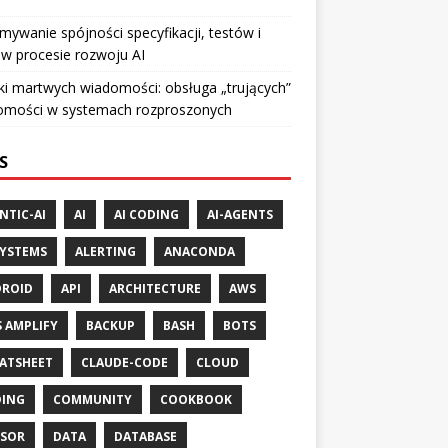
mywanie spójności specyfikacji, testów i
w procesie rozwoju AI
ki martwych wiadomości: obsługa „trujących”
omości w systemach rozproszonych
S
NTIC-AI
AI
AI CODING
AI-AGENTS
SYSTEMS
ALERTING
ANACONDA
ROID
API
ARCHITECTURE
AWS
 AMPLIFY
BACKUP
BASH
BOTS
ATSHEET
CLAUDE-CODE
CLOUD
ING
COMMUNITY
COOKBOOK
SOR
DATA
DATABASE