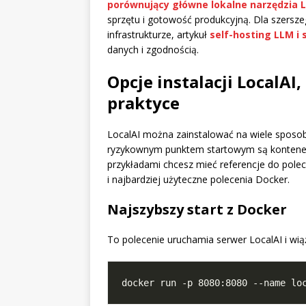
porównujący główne lokalne narzędzia 
sprzętu i gotowość produkcyjną. Dla szersz
infrastrukturze, artykuł
self-hosting LLM i
danych i zgodnością.
Opcje instalacji LocalAI
praktyce
LocalAI można zainstalować na wiele sposob
ryzykownym punktem startowym są kontenery
przykładami chcesz mieć referencje do pole
i najbardziej użyteczne polecenia Docker.
Najszybszy start z Docker
To polecenie uruchamia serwer LocalAI i wią