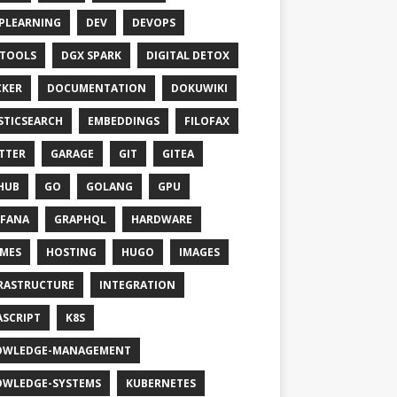
PLEARNING
DEV
DEVOPS
TOOLS
DGX SPARK
DIGITAL DETOX
KER
DOCUMENTATION
DOKUWIKI
STICSEARCH
EMBEDDINGS
FILOFAX
TTER
GARAGE
GIT
GITEA
HUB
GO
GOLANG
GPU
FANA
GRAPHQL
HARDWARE
MES
HOSTING
HUGO
IMAGES
RASTRUCTURE
INTEGRATION
ASCRIPT
K8S
OWLEDGE-MANAGEMENT
WLEDGE-SYSTEMS
KUBERNETES