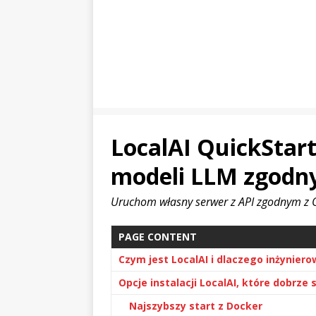
LocalAI QuickStart
modeli LLM zgodn
Uruchom własny serwer z API zgodnym z Op
PAGE CONTENT
Czym jest LocalAI i dlaczego inżyniero
Opcje instalacji LocalAI, które dobrze
Najszybszy start z Docker