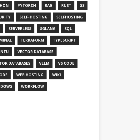
THON
PYTORCH
RAG
RUST
S3
URITY
SELF-HOSTING
SELFHOSTING
SERVERLESS
SGLANG
SQL
MINAL
TERRAFORM
TYPESCRIPT
UNTU
VECTOR DATABASE
TOR DATABASES
VLLM
VS CODE
ODE
WEB HOSTING
WIKI
NDOWS
WORKFLOW