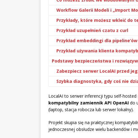
Workflow Galerii Modeli i „Import Mo
Przykłady, które możesz wkleić do t
Przykład uzupełnień czatu z curl
Przykład embeddingi dla pipeline’ó
Przykład używania klienta kompatyb
Podstawy bezpieczeństwa i rozwiązy
Zabezpiecz serwer LocalAI przed j
Szybka diagnostyka, gdy coś nie dzi
LocalAI to serwer inferencji typu self-hosted
kompatybilny zamiennik API OpenAI
do u
(laptop, stacja robocza lub serwer lokalny).
Projekt skupia się na praktycznej kompatybi
jednoczesnej obsłudze wielu backendów i moda