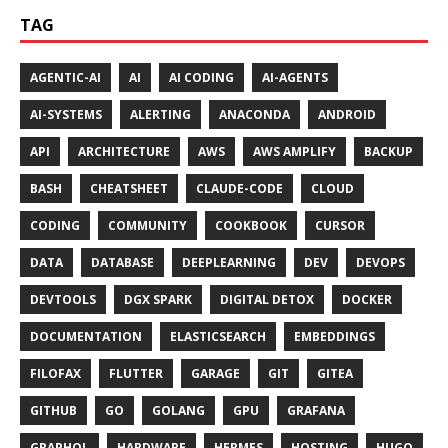
TAG
AGENTIC-AI
AI
AI CODING
AI-AGENTS
AI-SYSTEMS
ALERTING
ANACONDA
ANDROID
API
ARCHITECTURE
AWS
AWS AMPLIFY
BACKUP
BASH
CHEATSHEET
CLAUDE-CODE
CLOUD
CODING
COMMUNITY
COOKBOOK
CURSOR
DATA
DATABASE
DEEPLEARNING
DEV
DEVOPS
DEVTOOLS
DGX SPARK
DIGITAL DETOX
DOCKER
DOCUMENTATION
ELASTICSEARCH
EMBEDDINGS
FILOFAX
FLUTTER
GARAGE
GIT
GITEA
GITHUB
GO
GOLANG
GPU
GRAFANA
GRAPHQL
HARDWARE
HERMES
HOSTING
HUGO