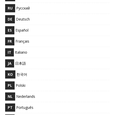
RU
Русский
DE
Deutsch
ES
Español
FR
Français
IT
Italiano
JA
日本語
KO
한국어
PL
Polski
NL
Nederlands
PT
Português