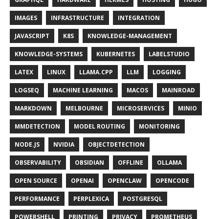
IMAGES
INFRASTRUCTURE
INTEGRATION
JAVASCRIPT
K8S
KNOWLEDGE-MANAGEMENT
KNOWLEDGE-SYSTEMS
KUBERNETES
LABELSTUDIO
LATEX
LINUX
LLAMA.CPP
LLM
LOGGING
LOGSEQ
MACHINE LEARNING
MACOS
MAINROAD
MARKDOWN
MELBOURNE
MICROSERVICES
MINIO
MMDETECTION
MODEL ROUTING
MONITORING
NODE.JS
NVIDIA
OBJECTDETECTION
OBSERVABILITY
OBSIDIAN
OFFLINE
OLLAMA
OPEN SOURCE
OPENAI
OPENCLAW
OPENCODE
PERFORMANCE
PERPLEXICA
POSTGRESQL
POWERSHELL
PRINTING
PRIVACY
PROMETHEUS