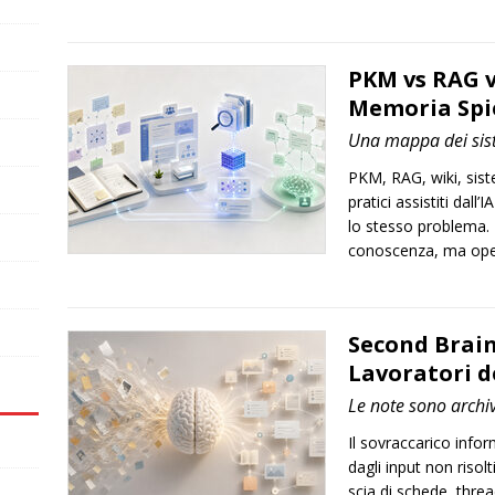
PKM vs RAG v
Memoria Spi
Una mappa dei sis
PKM, RAG, wiki, sist
pratici assistiti dal
lo stesso problema. 
conoscenza, ma opera
Second Brain
Lavoratori d
Le note sono archiv
Il sovraccarico inf
dagli input non risolt
scia di schede, thre