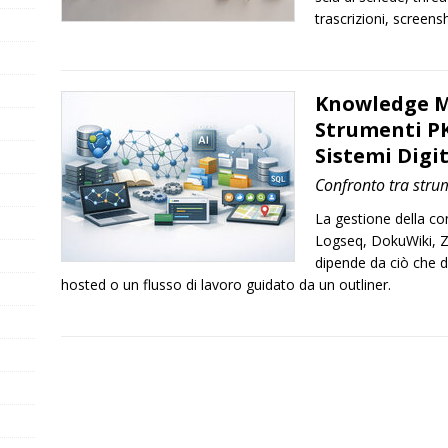
trascrizioni, screen
Knowledge M
Strumenti PK
Sistemi Digit
Confronto tra stru
La gestione della c
Logseq, DokuWiki, Z
dipende da ciò che de
hosted o un flusso di lavoro guidato da un outliner.