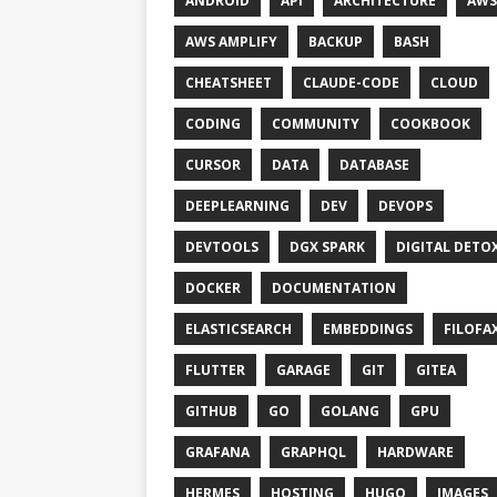
ANDROID
API
ARCHITECTURE
AWS
AWS AMPLIFY
BACKUP
BASH
CHEATSHEET
CLAUDE-CODE
CLOUD
CODING
COMMUNITY
COOKBOOK
CURSOR
DATA
DATABASE
DEEPLEARNING
DEV
DEVOPS
DEVTOOLS
DGX SPARK
DIGITAL DETO
DOCKER
DOCUMENTATION
ELASTICSEARCH
EMBEDDINGS
FILOFA
FLUTTER
GARAGE
GIT
GITEA
GITHUB
GO
GOLANG
GPU
GRAFANA
GRAPHQL
HARDWARE
HERMES
HOSTING
HUGO
IMAGES