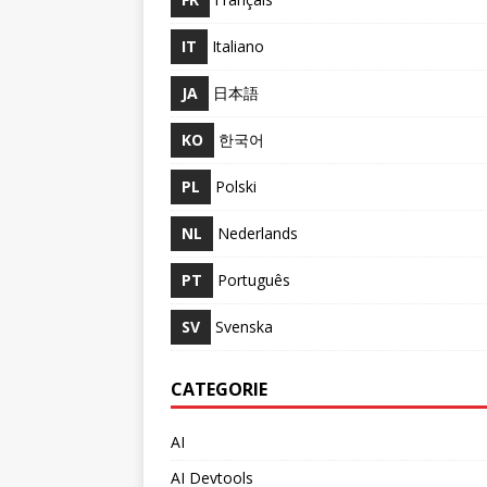
IT
Italiano
JA
日本語
KO
한국어
PL
Polski
NL
Nederlands
PT
Português
SV
Svenska
CATEGORIE
AI
AI Devtools