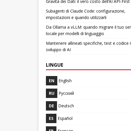
Gravità dei Dati: il vero costo dell’AI API-First
Subagenti di Claude Code: configurazione,
impostazioni e quando utilizzarli
Da Ollama a vLLM: quando migrare il tuo ser
locale per modelli di linguaggio
Mantenere allineati specifiche, test e codice 
sviluppo di AI
LINGUE
EN
English
RU
Русский
DE
Deutsch
ES
Español
FR
Français