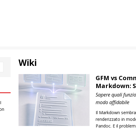
Wiki
GFM vs Com
Markdown: S
Sapere quali funzi
modo affidabile
I
 on
Il Markdown sembra u
renderizzato in mod
Pandoc. E il problem