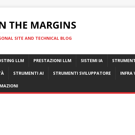
N THE MARGINS
SONAL SITE AND TECHNICAL BLOG
OSTING LLM
PRESTAZIONI LLM
SISTEMI IA
STRUMENT
TÀ
STRUMENTI AI
STRUMENTI SVILUPPATORE
INFRA
MAZIONI