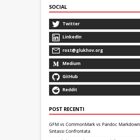
SOCIAL
Twitter
LinkedIn
rost@glukhov.org
Medium
GitHub
Reddit
POST RECENTI
GFM vs CommonMark vs Pandoc Markdown
Sintassi Confrontata