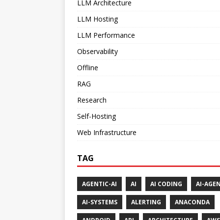
LLM Architecture
LLM Hosting
LLM Performance
Observability
Offline
RAG
Research
Self-Hosting
Web Infrastructure
TAG
AGENTIC-AI
AI
AI CODING
AI-AGE
AI-SYSTEMS
ALERTING
ANACONDA