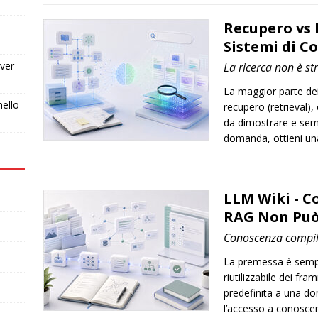
Recupero vs
Sistemi di C
ver
La ricerca non è st
La maggior parte dei
nello
recupero (retrieval), 
da dimostrare e sem
domanda, ottieni una
LLM Wiki - C
RAG Non Può 
Conoscenza compila
La premessa è sempl
riutilizzabile dei fr
predefinita a una d
l’accesso a conosce