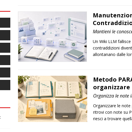
Manutenzione
Contraddizio
Mantieni le conosce
Un Wiki LLM fallisce 
contraddizioni divent
allontanano dalle lor
Metodo PARA 
organizzare 
Organizza le note i
Organizzare le note
ritrovi con note su 
:
riesci a trovare quel