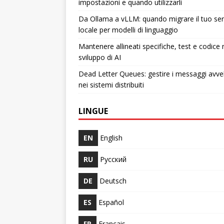
impostazioni e quando utilizzarli
Da Ollama a vLLM: quando migrare il tuo ser
locale per modelli di linguaggio
Mantenere allineati specifiche, test e codice 
sviluppo di AI
Dead Letter Queues: gestire i messaggi avve
nei sistemi distribuiti
LINGUE
EN
English
RU
Русский
DE
Deutsch
ES
Español
FR
Français