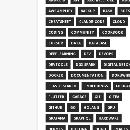
ANDROID
API
ARCHITECTURE
AWS
AWS AMPLIFY
BACKUP
BASH
BOTS
CHEATSHEET
CLAUDE-CODE
CLOUD
CODING
COMMUNITY
COOKBOOK
CURSOR
DATA
DATABASE
DEEPLEARNING
DEV
DEVOPS
DEVTOOLS
DGX SPARK
DIGITAL DETO
DOCKER
DOCUMENTATION
DOKUWIK
ELASTICSEARCH
EMBEDDINGS
FILOFA
FLUTTER
GARAGE
GIT
GITEA
GITHUB
GO
GOLANG
GPU
GRAFANA
GRAPHQL
HARDWARE
HERMES
HOSTING
HUGO
IMAGES