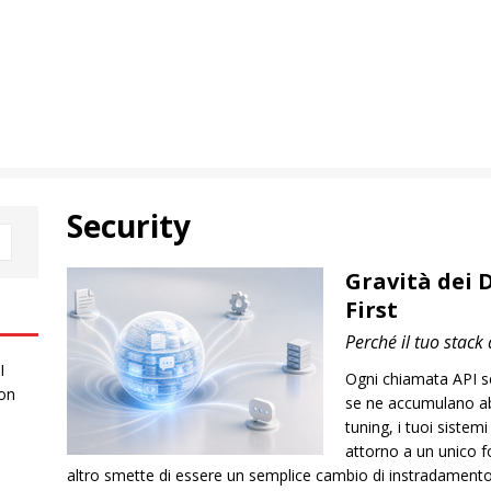
Security
Gravità dei Da
First
Perché il tuo stack 
I
Ogni chiamata API s
 on
se ne accumulano abb
tuning, i tuoi sistem
attorno a un unico f
altro smette di essere un semplice cambio di instradamento