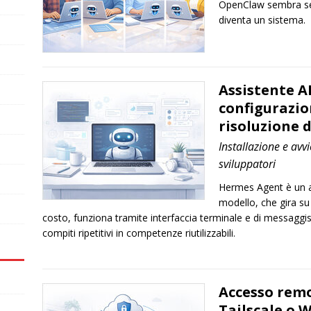
OpenClaw sembra sem
diventa un sistema.
Assistente A
configurazion
risoluzione 
Installazione e avv
sviluppatori
Hermes Agent è un as
modello, che gira s
costo, funziona tramite interfaccia terminale e di messaggi
compiti ripetitivi in competenze riutilizzabili.
Accesso rem
Tailscale o 