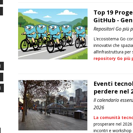
Top 19 Proge
GitHub - Gen
Repositori Go più 
L’ecosistema Go cont
innovativi che spazia
all’infrastruttura pe
repository Go più 
X
I
Eventi tecno
X
perdere nel 
Il calendario essen
2026
La comunità tecno
prosperare nel 2026 
incontri e workshop