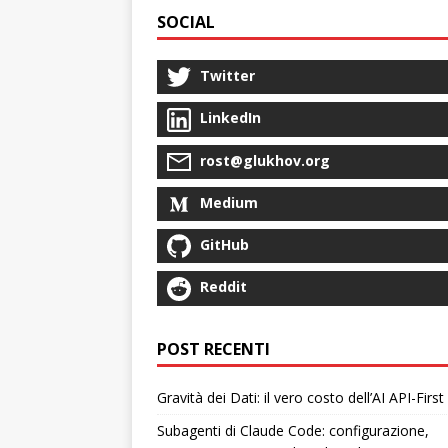
SOCIAL
Twitter
LinkedIn
rost@glukhov.org
Medium
GitHub
Reddit
POST RECENTI
Gravità dei Dati: il vero costo dell’AI API-First
Subagenti di Claude Code: configurazione,