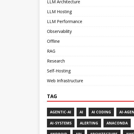
LLM Architecture
LLM Hosting
LLM Performance
Observability
Offline
RAG
Research
Self-Hosting
Web Infrastructure
TAG
AGENTIC-AI
AI
AI CODING
AI-AGE
AI-SYSTEMS
ALERTING
ANACONDA