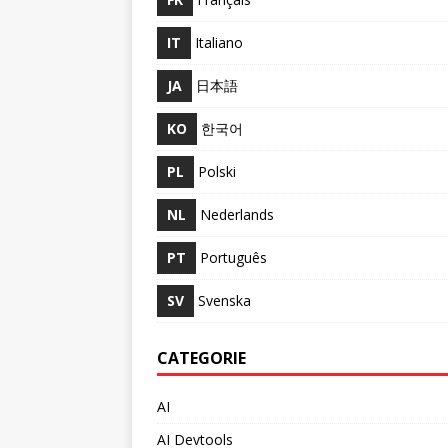
IT
Italiano
JA
日本語
KO
한국어
PL
Polski
NL
Nederlands
PT
Português
SV
Svenska
CATEGORIE
AI
AI Devtools