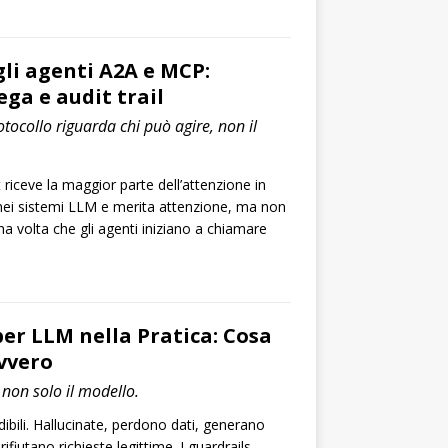
gli agenti A2A e MCP:
ega e audit trail
otocollo riguarda chi può agire, non il
 riceve la maggior parte dell’attenzione in
 nei sistemi LLM e merita attenzione, ma non
na volta che gli agenti iniziano a chiamare
per LLM nella Pratica: Cosa
vvero
, non solo il modello.
bili. Hallucinate, perdono dati, generano
ifiutano richieste legittime. I guardrails