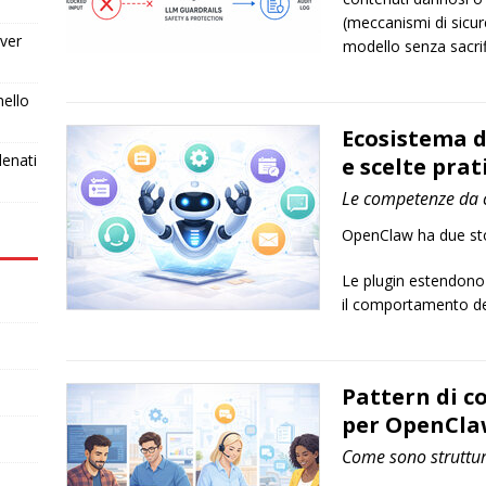
(meccanismi di sicu
ver
modello senza sacrif
nello
Ecosistema 
lenati
e scelte pra
Le competenze da c
OpenClaw ha due stor
Le plugin estendono 
il comportamento de
Pattern di c
per OpenCla
Come sono struttur