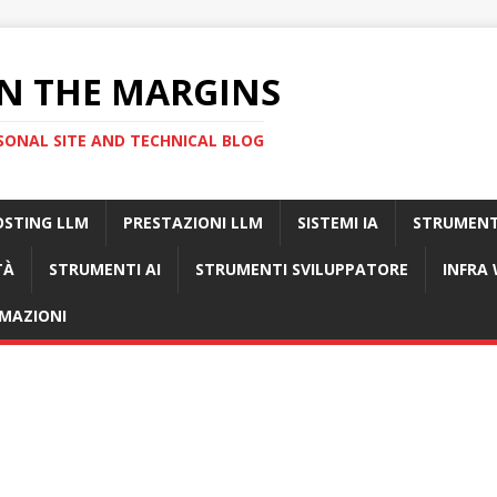
N THE MARGINS
SONAL SITE AND TECHNICAL BLOG
OSTING LLM
PRESTAZIONI LLM
SISTEMI IA
STRUMENT
TÀ
STRUMENTI AI
STRUMENTI SVILUPPATORE
INFRA
MAZIONI