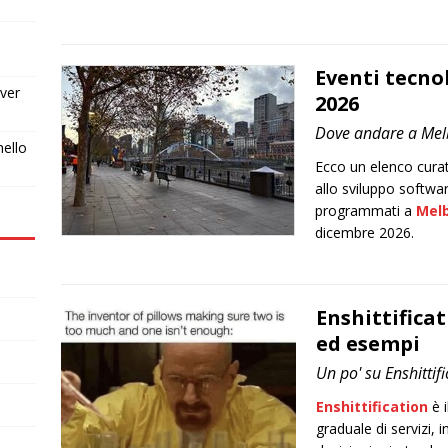
Eventi tecno
ver
2026
Dove andare a Me
nello
Ecco un elenco cura
allo sviluppo software
programmati a
Mel
dicembre 2026.
Enshittificat
ed esempi
Un po' su Enshittifi
Enshittification
è i
graduale di servizi, 