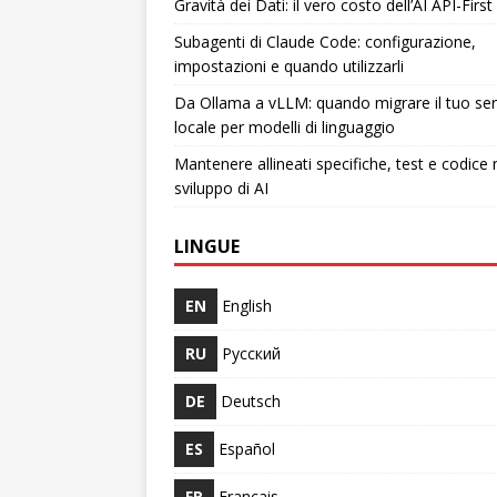
Gravità dei Dati: il vero costo dell’AI API-First
Subagenti di Claude Code: configurazione,
impostazioni e quando utilizzarli
Da Ollama a vLLM: quando migrare il tuo ser
locale per modelli di linguaggio
Mantenere allineati specifiche, test e codice 
sviluppo di AI
LINGUE
EN
English
RU
Русский
DE
Deutsch
ES
Español
FR
Français