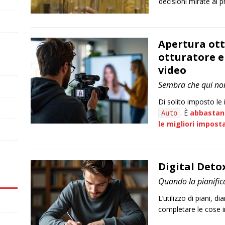
decisioni mirate al 
Apertura ott
otturatore e
video
Sembra che qui non
Di solito imposto le
. È
abbastan
Auto
le migliori impost
Digital Deto
Quando la pianifica
L’utilizzo di piani, d
completare le cose i