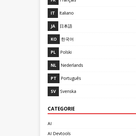
IT
Italiano
JA
日本語
KO
한국어
PL
Polski
NL
Nederlands
PT
Português
SV
Svenska
CATEGORIE
AI
AI Devtools