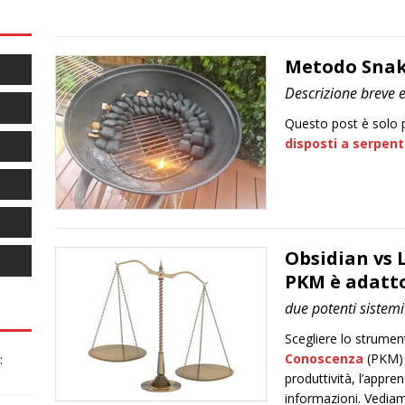
Metodo Sna
Descrizione breve e 
Questo post è solo 
disposti a serpen
Obsidian vs 
PKM è adatto
due potenti sistemi
Scegliere lo strumen
Conoscenza
(PKM) p
:
produttività, l’appre
informazioni. Vedia