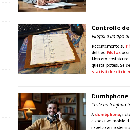
Controllo de
Filofax è un tipo d
Recentemente su
P
del tipo
Filofax
potr
Non ero così sicuro, 
questa ipotesi. Se s
statistiche di rice
Dumbphone pe
Cos'è un telefono 
A
dumbphone
, no
dispositivo mobile d
rispetto ai moderni