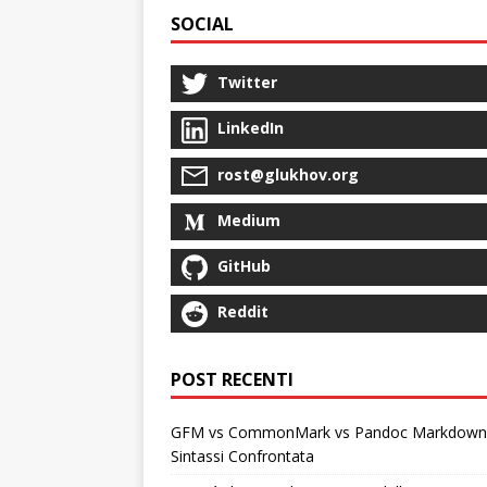
SOCIAL
Twitter
LinkedIn
rost@glukhov.org
Medium
GitHub
Reddit
POST RECENTI
GFM vs CommonMark vs Pandoc Markdown
Sintassi Confrontata