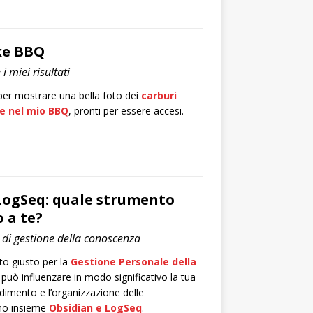
ke BBQ
i miei risultati
per mostrare una bella foto dei
carburi
te nel mio BBQ
, pronti per essere accesi.
LogSeq: quale strumento
 a te?
 di gestione della conoscenza
to giusto per la
Gestione Personale della
uò influenzare in modo significativo la tua
ndimento e l’organizzazione delle
mo insieme
Obsidian e LogSeq
.