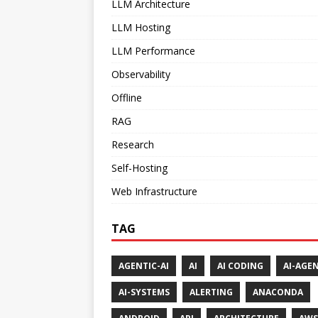
LLM Architecture
LLM Hosting
LLM Performance
Observability
Offline
RAG
Research
Self-Hosting
Web Infrastructure
TAG
AGENTIC-AI
AI
AI CODING
AI-AGE
AI-SYSTEMS
ALERTING
ANACONDA