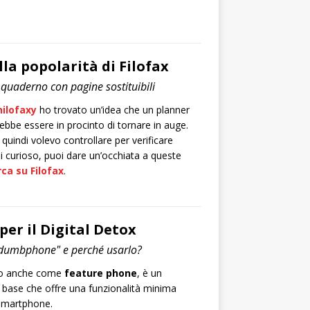
lla popolarità di Filofax
i quaderno con pagine sostituibili
hilofaxy
ho trovato un’idea che un planner
ebbe essere in procinto di tornare in auge.
quindi volevo controllare per verificare
ei curioso, puoi dare un’occhiata a queste
rca su Filofax
.
r il Digital Detox
"dumbphone" e perché usarlo?
to anche come
feature phone
, è un
i base che offre una funzionalità minima
 smartphone.