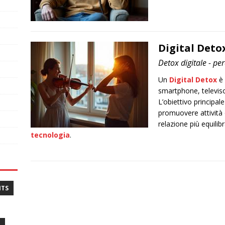
Digital Deto
Detox digitale - p
Un
Digital Detox
è 
smartphone, televis
L’obiettivo principale
promuovere attività o
relazione più equilib
tecnologia
.
NTS