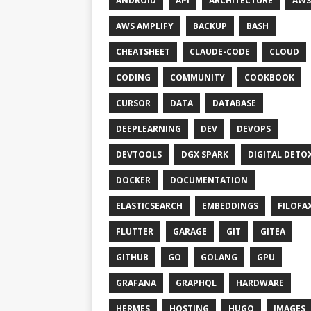
ANDROID
API
ARCHITECTURE
AWS
AWS AMPLIFY
BACKUP
BASH
CHEATSHEET
CLAUDE-CODE
CLOUD
CODING
COMMUNITY
COOKBOOK
CURSOR
DATA
DATABASE
DEEPLEARNING
DEV
DEVOPS
DEVTOOLS
DGX SPARK
DIGITAL DETO
DOCKER
DOCUMENTATION
ELASTICSEARCH
EMBEDDINGS
FILOFA
FLUTTER
GARAGE
GIT
GITEA
GITHUB
GO
GOLANG
GPU
GRAFANA
GRAPHQL
HARDWARE
HERMES
HOSTING
HUGO
IMAGES