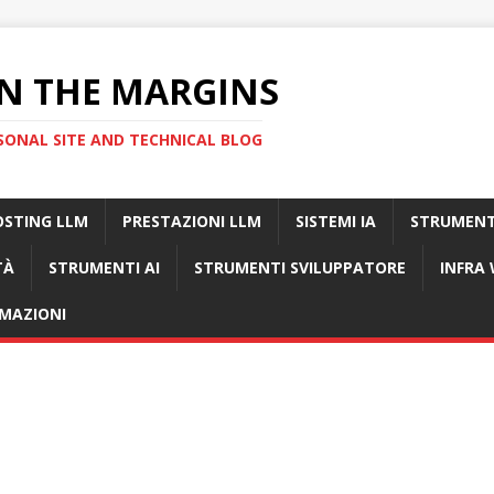
N THE MARGINS
SONAL SITE AND TECHNICAL BLOG
OSTING LLM
PRESTAZIONI LLM
SISTEMI IA
STRUMENT
TÀ
STRUMENTI AI
STRUMENTI SVILUPPATORE
INFRA
MAZIONI