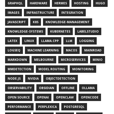
GRAPHQL
HARDWARE
HERMES
HOSTING
HUGO
IMAGES
INFRASTRUCTURE
INTEGRATION
JAVASCRIPT
K8S
KNOWLEDGE-MANAGEMENT
KNOWLEDGE-SYSTEMS
KUBERNETES
LABELSTUDIO
LATEX
LINUX
LLAMA.CPP
LLM
LOGGING
LOGSEQ
MACHINE LEARNING
MACOS
MAINROAD
MARKDOWN
MELBOURNE
MICROSERVICES
MINIO
MMDETECTION
MODEL ROUTING
MONITORING
NODE.JS
NVIDIA
OBJECTDETECTION
OBSERVABILITY
OBSIDIAN
OFFLINE
OLLAMA
OPEN SOURCE
OPENAI
OPENCLAW
OPENCODE
PERFORMANCE
PERPLEXICA
POSTGRESQL