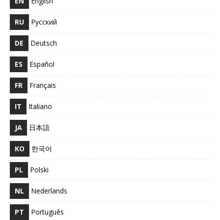
EN
English
RU
Русский
DE
Deutsch
ES
Español
FR
Français
IT
Italiano
JA
日本語
KO
한국어
PL
Polski
NL
Nederlands
PT
Português