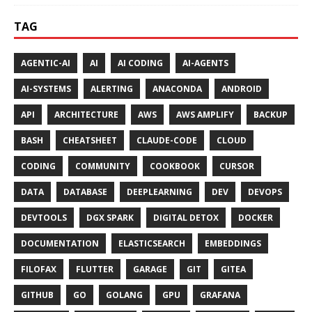
TAG
AGENTIC-AI
AI
AI CODING
AI-AGENTS
AI-SYSTEMS
ALERTING
ANACONDA
ANDROID
API
ARCHITECTURE
AWS
AWS AMPLIFY
BACKUP
BASH
CHEATSHEET
CLAUDE-CODE
CLOUD
CODING
COMMUNITY
COOKBOOK
CURSOR
DATA
DATABASE
DEEPLEARNING
DEV
DEVOPS
DEVTOOLS
DGX SPARK
DIGITAL DETOX
DOCKER
DOCUMENTATION
ELASTICSEARCH
EMBEDDINGS
FILOFAX
FLUTTER
GARAGE
GIT
GITEA
GITHUB
GO
GOLANG
GPU
GRAFANA