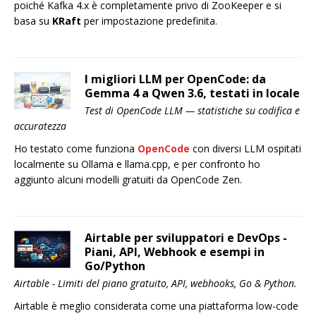
poiché Kafka 4.x è completamente privo di ZooKeeper e si
basa su
KRaft
per impostazione predefinita.
I migliori LLM per OpenCode: da
Gemma 4 a Qwen 3.6, testati in locale
Test di OpenCode LLM — statistiche su codifica e
accuratezza
Ho testato come funziona
OpenCode
con diversi LLM ospitati
localmente su Ollama e llama.cpp, e per confronto ho
aggiunto alcuni modelli gratuiti da OpenCode Zen.
Airtable per sviluppatori e DevOps -
Piani, API, Webhook e esempi in
Go/Python
Airtable - Limiti del piano gratuito, API, webhooks, Go & Python.
Airtable è meglio considerata come una piattaforma low-code