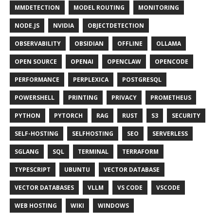
MMDETECTION
MODEL ROUTING
MONITORING
NODE.JS
NVIDIA
OBJECTDETECTION
OBSERVABILITY
OBSIDIAN
OFFLINE
OLLAMA
OPEN SOURCE
OPENAI
OPENCLAW
OPENCODE
PERFORMANCE
PERPLEXICA
POSTGRESQL
POWERSHELL
PRINTING
PRIVACY
PROMETHEUS
PYTHON
PYTORCH
RAG
RUST
S3
SECURITY
SELF-HOSTING
SELFHOSTING
SEO
SERVERLESS
SGLANG
SQL
TERMINAL
TERRAFORM
TYPESCRIPT
UBUNTU
VECTOR DATABASE
VECTOR DATABASES
VLLM
VS CODE
VSCODE
WEB HOSTING
WIKI
WINDOWS