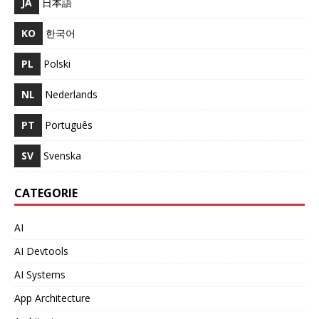
JA
日本語
KO
한국어
PL
Polski
NL
Nederlands
PT
Português
SV
Svenska
CATEGORIE
AI
AI Devtools
AI Systems
App Architecture