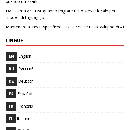
quando utilizzarli
Da Ollama a vLLM: quando migrare il tuo server locale per
modelli di linguaggio
Mantenere allineati specifiche, test e codice nello sviluppo di AI
LINGUE
EN
English
RU
Русский
DE
Deutsch
ES
Español
FR
Français
IT
Italiano