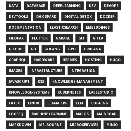
DATA
DATABASE
DEEPLEARNING
DEV
DEVOPS
DEVTOOLS
DGX SPARK
DIGITAL DETOX
DOCKER
DOCUMENTATION
ELASTICSEARCH
EMBEDDINGS
FILOFAX
FLUTTER
GARAGE
GIT
GITEA
GITHUB
GO
GOLANG
GPU
GRAFANA
GRAPHQL
HARDWARE
HERMES
HOSTING
HUGO
IMAGES
INFRASTRUCTURE
INTEGRATION
JAVASCRIPT
K8S
KNOWLEDGE-MANAGEMENT
KNOWLEDGE-SYSTEMS
KUBERNETES
LABELSTUDIO
LATEX
LINUX
LLAMA.CPP
LLM
LOGGING
LOGSEQ
MACHINE LEARNING
MACOS
MAINROAD
MARKDOWN
MELBOURNE
MICROSERVICES
MINIO