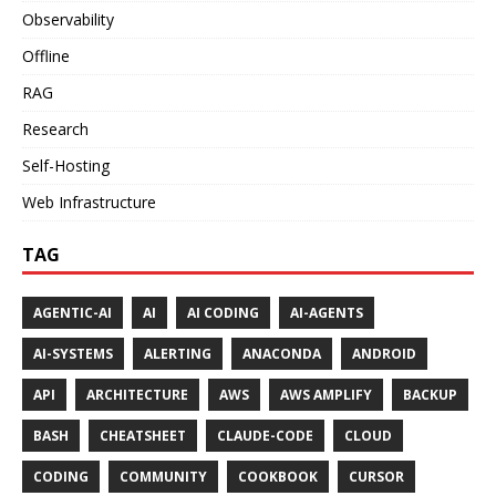
Observability
Offline
RAG
Research
Self-Hosting
Web Infrastructure
TAG
AGENTIC-AI
AI
AI CODING
AI-AGENTS
AI-SYSTEMS
ALERTING
ANACONDA
ANDROID
API
ARCHITECTURE
AWS
AWS AMPLIFY
BACKUP
BASH
CHEATSHEET
CLAUDE-CODE
CLOUD
CODING
COMMUNITY
COOKBOOK
CURSOR