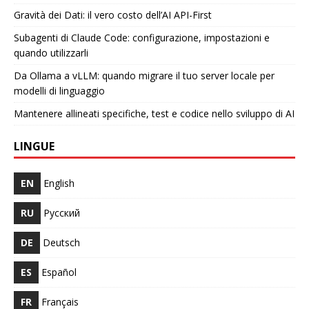
Gravità dei Dati: il vero costo dell’AI API-First
Subagenti di Claude Code: configurazione, impostazioni e
quando utilizzarli
Da Ollama a vLLM: quando migrare il tuo server locale per
modelli di linguaggio
Mantenere allineati specifiche, test e codice nello sviluppo di AI
LINGUE
EN
English
RU
Русский
DE
Deutsch
ES
Español
FR
Français