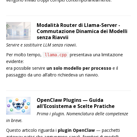
Modalità Router di Llama-Server -
Commutazione Dinamica dei Modelli
senza Riavvii
Servire e sostituire LLM senza riavvii.
Per molto tempo,
presentava una limitazione
llama.cpp
evidente:
era possibile servire
un solo modello per processo
e il
passaggio da uno all’altro richiedeva un riavvio.
OpenClaw Plugins — Guida
all'Ecosistema e Scelte Pratiche
Prima i plugin. Nomenclatura delle competenze
in breve.
Questo articolo riguarda i
plugin OpenClaw
— pacchetti
gateway nativi che aggiungono canali, fornitori di modelli,