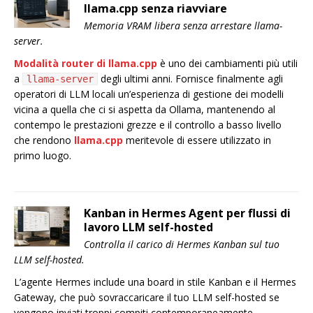
llama.cpp senza riavviare
Memoria VRAM libera senza arrestare llama-
server.
Modalità router di llama.cpp
è uno dei cambiamenti più utili
a
degli ultimi anni. Fornisce finalmente agli
llama-server
operatori di LLM locali un’esperienza di gestione dei modelli
vicina a quella che ci si aspetta da Ollama, mantenendo al
contempo le prestazioni grezze e il controllo a basso livello
che rendono
llama.cpp
meritevole di essere utilizzato in
primo luogo.
Kanban in Hermes Agent per flussi di
lavoro LLM self-hosted
Controlla il carico di Hermes Kanban sul tuo
LLM self-hosted.
L’agente Hermes include una board in stile Kanban e il Hermes
Gateway, che può sovraccaricare il tuo LLM self-hosted se
vengono inviati troppi compiti contemporaneamente.