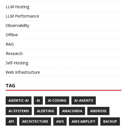
LLM Hosting
LLM Performance
Observability
Offline
RAG
Research
Self-Hosting
Web Infrastructure
TAG
AGENTIC-AI
AI
AI CODING
AI-AGENTS
AI-SYSTEMS
ALERTING
ANACONDA
ANDROID
API
ARCHITECTURE
AWS
AWS AMPLIFY
BACKUP