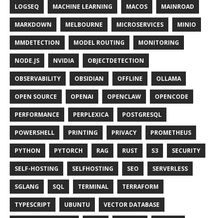
LOGSEQ
MACHINE LEARNING
MACOS
MAINROAD
MARKDOWN
MELBOURNE
MICROSERVICES
MINIO
MMDETECTION
MODEL ROUTING
MONITORING
NODE.JS
NVIDIA
OBJECTDETECTION
OBSERVABILITY
OBSIDIAN
OFFLINE
OLLAMA
OPEN SOURCE
OPENAI
OPENCLAW
OPENCODE
PERFORMANCE
PERPLEXICA
POSTGRESQL
POWERSHELL
PRINTING
PRIVACY
PROMETHEUS
PYTHON
PYTORCH
RAG
RUST
S3
SECURITY
SELF-HOSTING
SELFHOSTING
SEO
SERVERLESS
SGLANG
SQL
TERMINAL
TERRAFORM
TYPESCRIPT
UBUNTU
VECTOR DATABASE