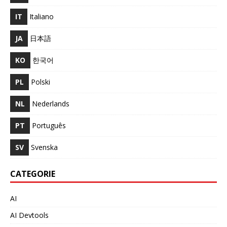
IT
Italiano
JA
日本語
KO
한국어
PL
Polski
NL
Nederlands
PT
Português
SV
Svenska
CATEGORIE
AI
AI Devtools