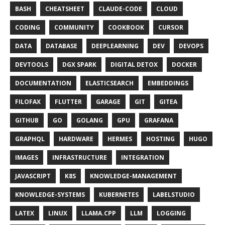
BASH
CHEATSHEET
CLAUDE-CODE
CLOUD
CODING
COMMUNITY
COOKBOOK
CURSOR
DATA
DATABASE
DEEPLEARNING
DEV
DEVOPS
DEVTOOLS
DGX SPARK
DIGITAL DETOX
DOCKER
DOCUMENTATION
ELASTICSEARCH
EMBEDDINGS
FILOFAX
FLUTTER
GARAGE
GIT
GITEA
GITHUB
GO
GOLANG
GPU
GRAFANA
GRAPHQL
HARDWARE
HERMES
HOSTING
HUGO
IMAGES
INFRASTRUCTURE
INTEGRATION
JAVASCRIPT
K8S
KNOWLEDGE-MANAGEMENT
KNOWLEDGE-SYSTEMS
KUBERNETES
LABELSTUDIO
LATEX
LINUX
LLAMA.CPP
LLM
LOGGING