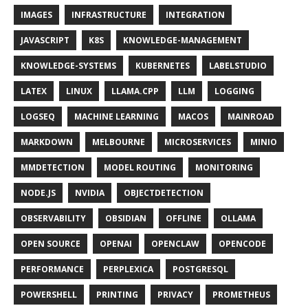
IMAGES
INFRASTRUCTURE
INTEGRATION
JAVASCRIPT
K8S
KNOWLEDGE-MANAGEMENT
KNOWLEDGE-SYSTEMS
KUBERNETES
LABELSTUDIO
LATEX
LINUX
LLAMA.CPP
LLM
LOGGING
LOGSEQ
MACHINE LEARNING
MACOS
MAINROAD
MARKDOWN
MELBOURNE
MICROSERVICES
MINIO
MMDETECTION
MODEL ROUTING
MONITORING
NODE.JS
NVIDIA
OBJECTDETECTION
OBSERVABILITY
OBSIDIAN
OFFLINE
OLLAMA
OPEN SOURCE
OPENAI
OPENCLAW
OPENCODE
PERFORMANCE
PERPLEXICA
POSTGRESQL
POWERSHELL
PRINTING
PRIVACY
PROMETHEUS