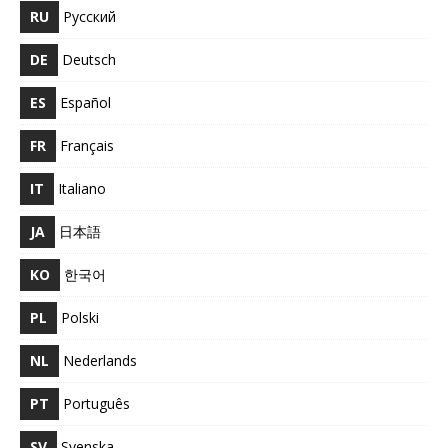
RU
Русский
DE
Deutsch
ES
Español
FR
Français
IT
Italiano
JA
日本語
KO
한국어
PL
Polski
NL
Nederlands
PT
Português
SV
Svenska