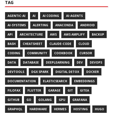
TAG
AGENTIC-AI
AI
AI CODING
AI-AGENTS
AI-SYSTEMS
ALERTING
ANACONDA
ANDROID
API
ARCHITECTURE
AWS
AWS AMPLIFY
BACKUP
BASH
CHEATSHEET
CLAUDE-CODE
CLOUD
CODING
COMMUNITY
COOKBOOK
CURSOR
DATA
DATABASE
DEEPLEARNING
DEV
DEVOPS
DEVTOOLS
DGX SPARK
DIGITAL DETOX
DOCKER
DOCUMENTATION
ELASTICSEARCH
EMBEDDINGS
FILOFAX
FLUTTER
GARAGE
GIT
GITEA
GITHUB
GO
GOLANG
GPU
GRAFANA
GRAPHQL
HARDWARE
HERMES
HOSTING
HUGO