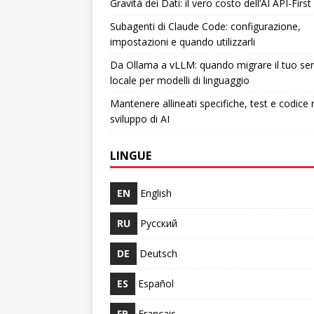
Gravità dei Dati: il vero costo dell’AI API-First
Subagenti di Claude Code: configurazione,
impostazioni e quando utilizzarli
Da Ollama a vLLM: quando migrare il tuo ser
locale per modelli di linguaggio
Mantenere allineati specifiche, test e codice 
sviluppo di AI
LINGUE
EN
English
RU
Русский
DE
Deutsch
ES
Español
FR
Français