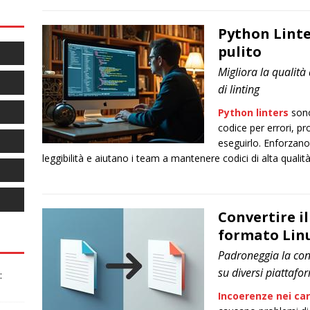
Python Linter
pulito
Migliora la qualit
di linting
Python linters
sono
codice per errori, pr
eseguirlo. Enforzano 
leggibilità e aiutano i team a mantenere codici di alta qualità
Convertire i
formato Lin
Padroneggia la conv
su diversi piattafo
:
Incoerenze nei car