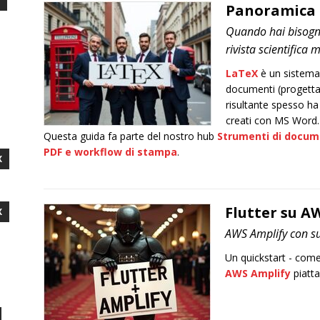
Panoramica e
Quando hai bisogno
rivista scientifica 
LaTeX
è un sistema 
documenti (progettare
risultante spesso ha
creati con MS Word. 
Questa guida fa parte del nostro hub
Strumenti di docum
PDF e workflow di stampa
.
X
Flutter su A
X
AWS Amplify con su
Un quickstart - com
AWS Amplify
piatt