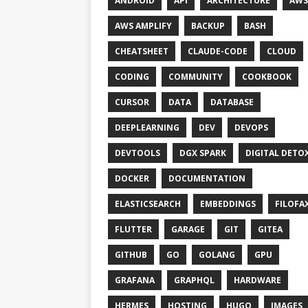
ANDROID
API
ARCHITECTURE
AWS
AWS AMPLIFY
BACKUP
BASH
CHEATSHEET
CLAUDE-CODE
CLOUD
CODING
COMMUNITY
COOKBOOK
CURSOR
DATA
DATABASE
DEEPLEARNING
DEV
DEVOPS
DEVTOOLS
DGX SPARK
DIGITAL DETO
DOCKER
DOCUMENTATION
ELASTICSEARCH
EMBEDDINGS
FILOFA
FLUTTER
GARAGE
GIT
GITEA
GITHUB
GO
GOLANG
GPU
GRAFANA
GRAPHQL
HARDWARE
HERMES
HOSTING
HUGO
IMAGES