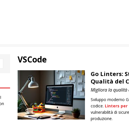
VSCode
Go Linters: S
Qualità del 
Migliora la qualità
I
Sviluppo moderno Go 
 on
codice.
Linters per
vulnerabilità di sicur
produzione.