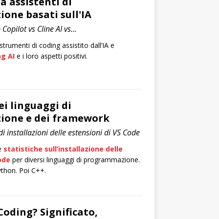
a assistenti di
ne basati sull'IA
Copilot vs Cline AI vs...
strumenti di coding assistito dall’IA e
ng AI
e i loro aspetti positivi.
ei linguaggi di
one e dei framework
i installazioni delle estensioni di VS Code
e
statistiche sull’installazione delle
ode
per diversi linguaggi di programmazione.
ython. Poi C++.
 Coding? Significato,