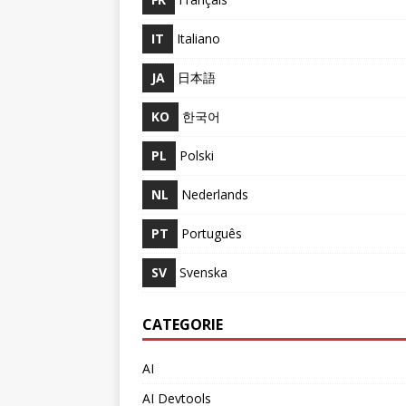
IT
Italiano
JA
日本語
KO
한국어
PL
Polski
NL
Nederlands
PT
Português
SV
Svenska
CATEGORIE
AI
AI Devtools