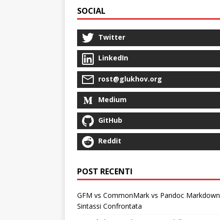
SOCIAL
Twitter
LinkedIn
rost@glukhov.org
Medium
GitHub
Reddit
POST RECENTI
GFM vs CommonMark vs Pandoc Markdown
Sintassi Confrontata