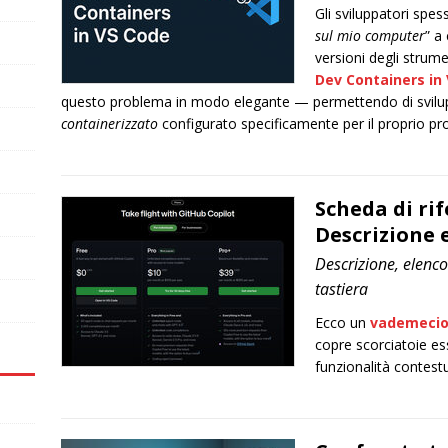
Gli sviluppatori spes
sul mio computer
” a
versioni degli strumen
Dev Containers in 
questo problema in modo elegante — permettendo di svil
containerizzato
configurato specificamente per il proprio pr
Scheda di ri
Descrizione 
Descrizione, elenco
tastiera
Ecco un
vademecio 
copre scorciatoie es
funzionalità contestu