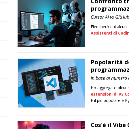
Confronto tr
programmazio
Cursor AI vs GitHub 
Elencherò qui alcuni 
Assistenti di Codi
Popolarità d
programmazi
In base al numero d
Ho aggregato alcun
estensioni di VS C
E il più popolare è P
Cos'è il Vibe