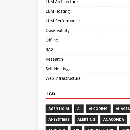
LLM Architecture
LLM Hosting
LLM Performance
Observability
Offline
RAG
Research
Self-Hosting
Web Infrastructure
TAG
AGENTIC-AI
AI
AI CODING
AI-AGE
AI-SYSTEMS
ALERTING
ANACONDA