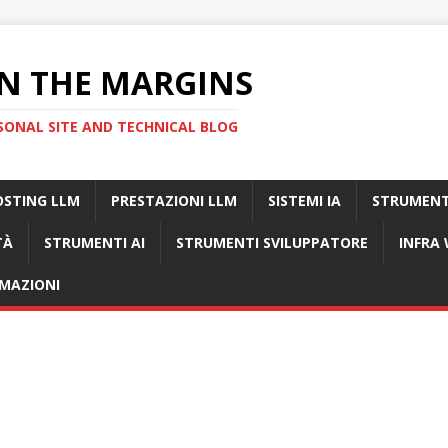
N THE MARGINS
SONAL SITE AND TECHNICAL BLOG
OSTING LLM
PRESTAZIONI LLM
SISTEMI IA
STRUMENT
TÀ
STRUMENTI AI
STRUMENTI SVILUPPATORE
INFRA
MAZIONI