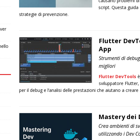
causano problemi di f
script. Questa guid
strategie di prevenzione.
ver
Flutter DevT
nello
App
Strumenti di debug 
migliori
Flutter DevTools
è
sviluppatore Flutter
per il debug e l’analisi delle prestazioni che aiutano a creare 
Mastery dei 
Crea ambienti di svi
utilizzando i Dev C