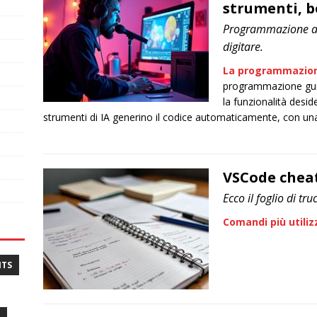
strumenti, be
Programmazione assi
digitare.
La programmazion
programmazione guida
la funzionalità desid
strumenti di IA generino il codice automaticamente, con una
VSCode chea
Ecco il foglio di tr
Comandi più utiliz
NTS