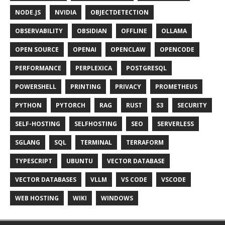
NODE.JS
NVIDIA
OBJECTDETECTION
OBSERVABILITY
OBSIDIAN
OFFLINE
OLLAMA
OPEN SOURCE
OPENAI
OPENCLAW
OPENCODE
PERFORMANCE
PERPLEXICA
POSTGRESQL
POWERSHELL
PRINTING
PRIVACY
PROMETHEUS
PYTHON
PYTORCH
RAG
RUST
S3
SECURITY
SELF-HOSTING
SELFHOSTING
SEO
SERVERLESS
SGLANG
SQL
TERMINAL
TERRAFORM
TYPESCRIPT
UBUNTU
VECTOR DATABASE
VECTOR DATABASES
VLLM
VS CODE
VSCODE
WEB HOSTING
WIKI
WINDOWS