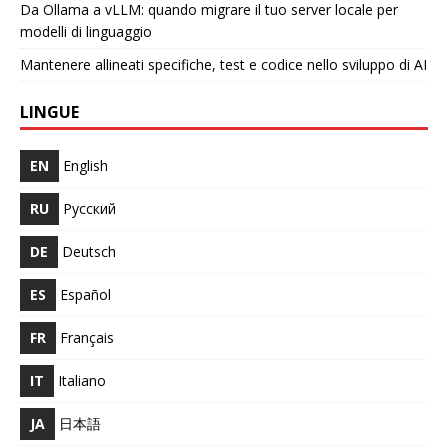
Da Ollama a vLLM: quando migrare il tuo server locale per
modelli di linguaggio
Mantenere allineati specifiche, test e codice nello sviluppo di AI
LINGUE
EN
English
RU
Русский
DE
Deutsch
ES
Español
FR
Français
IT
Italiano
JA
日本語