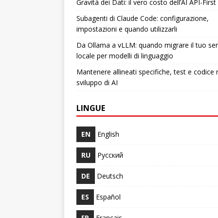
Gravità dei Dati: il vero costo dell’AI API-First
Subagenti di Claude Code: configurazione,
impostazioni e quando utilizzarli
Da Ollama a vLLM: quando migrare il tuo ser
locale per modelli di linguaggio
Mantenere allineati specifiche, test e codice 
sviluppo di AI
LINGUE
EN
English
RU
Русский
DE
Deutsch
ES
Español
FR
Français