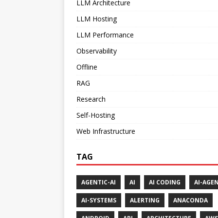
LLM Architecture
LLM Hosting
LLM Performance
Observability
Offline
RAG
Research
Self-Hosting
Web Infrastructure
TAG
AGENTIC-AI
AI
AI CODING
AI-AGE
AI-SYSTEMS
ALERTING
ANACONDA