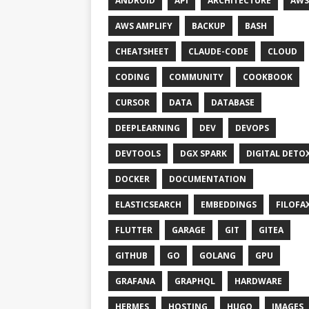
ANDROID
API
ARCHITECTURE
AWS
AWS AMPLIFY
BACKUP
BASH
CHEATSHEET
CLAUDE-CODE
CLOUD
CODING
COMMUNITY
COOKBOOK
CURSOR
DATA
DATABASE
DEEPLEARNING
DEV
DEVOPS
DEVTOOLS
DGX SPARK
DIGITAL DETO
DOCKER
DOCUMENTATION
ELASTICSEARCH
EMBEDDINGS
FILOFA
FLUTTER
GARAGE
GIT
GITEA
GITHUB
GO
GOLANG
GPU
GRAFANA
GRAPHQL
HARDWARE
HERMES
HOSTING
HUGO
IMAGES