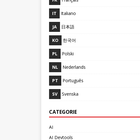
IT
Italiano
JA
日本語
KO
한국어
PL
Polski
NL
Nederlands
PT
Português
SV
Svenska
CATEGORIE
AI
AI Devtools