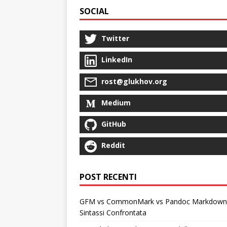
SOCIAL
Twitter
LinkedIn
rost@glukhov.org
Medium
GitHub
Reddit
POST RECENTI
GFM vs CommonMark vs Pandoc Markdown
Sintassi Confrontata