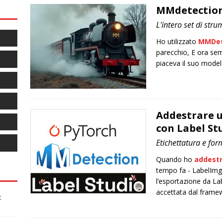
MMdetection
L'intero set di stru
Ho utilizzato
MMDet
parecchio, E ora sem
piaceva il suo model
Addestrare u
con Label S
Etichettatura e for
Quando ho
addestr
tempo fa - LabelImg
l’esportazione da L
accettata dal frame
: