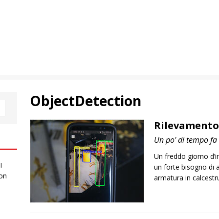
ObjectDetection
Rilevamento
Un po' di tempo fa 
Un freddo giorno d’i
I
un forte bisogno di 
 on
armatura in calcest