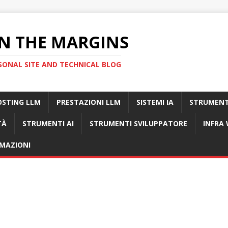
N THE MARGINS
SONAL SITE AND TECHNICAL BLOG
OSTING LLM
PRESTAZIONI LLM
SISTEMI IA
STRUMENT
TÀ
STRUMENTI AI
STRUMENTI SVILUPPATORE
INFRA
MAZIONI