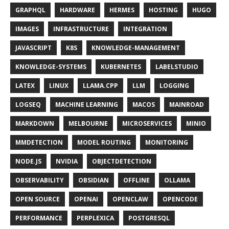
GRAPHQL
HARDWARE
HERMES
HOSTING
HUGO
IMAGES
INFRASTRUCTURE
INTEGRATION
JAVASCRIPT
K8S
KNOWLEDGE-MANAGEMENT
KNOWLEDGE-SYSTEMS
KUBERNETES
LABELSTUDIO
LATEX
LINUX
LLAMA.CPP
LLM
LOGGING
LOGSEQ
MACHINE LEARNING
MACOS
MAINROAD
MARKDOWN
MELBOURNE
MICROSERVICES
MINIO
MMDETECTION
MODEL ROUTING
MONITORING
NODE.JS
NVIDIA
OBJECTDETECTION
OBSERVABILITY
OBSIDIAN
OFFLINE
OLLAMA
OPEN SOURCE
OPENAI
OPENCLAW
OPENCODE
PERFORMANCE
PERPLEXICA
POSTGRESQL