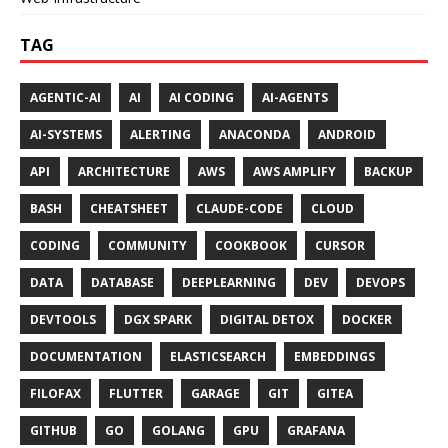
TAG
AGENTIC-AI
AI
AI CODING
AI-AGENTS
AI-SYSTEMS
ALERTING
ANACONDA
ANDROID
API
ARCHITECTURE
AWS
AWS AMPLIFY
BACKUP
BASH
CHEATSHEET
CLAUDE-CODE
CLOUD
CODING
COMMUNITY
COOKBOOK
CURSOR
DATA
DATABASE
DEEPLEARNING
DEV
DEVOPS
DEVTOOLS
DGX SPARK
DIGITAL DETOX
DOCKER
DOCUMENTATION
ELASTICSEARCH
EMBEDDINGS
FILOFAX
FLUTTER
GARAGE
GIT
GITEA
GITHUB
GO
GOLANG
GPU
GRAFANA