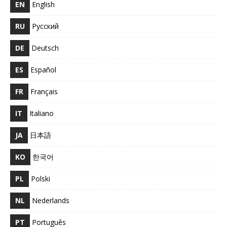
EN
English
RU
Русский
DE
Deutsch
ES
Español
FR
Français
IT
Italiano
JA
日本語
KO
한국어
PL
Polski
NL
Nederlands
PT
Português