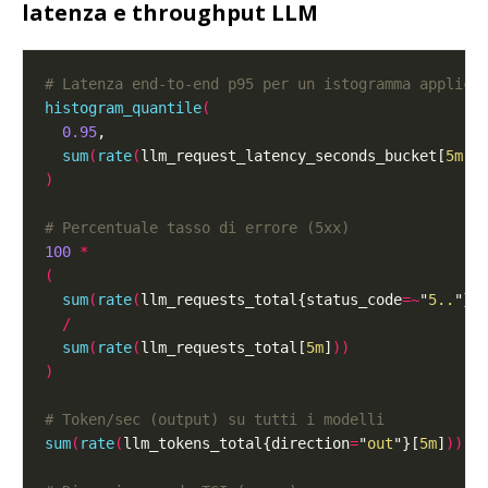
latenza e throughput LLM
# Latenza end-to-end p95 per un istogramma applica
histogram_quantile
(
0.95
sum
(
rate
(
llm_request_latency_seconds_bucket[
5m
]
)
)
# Percentuale tasso di errore (5xx)
100
*
(
sum
(
rate
(
llm_requests_total{status_code
=~
"
5..
"}[
/
sum
(
rate
(
llm_requests_total[
5m
]
))
)
# Token/sec (output) su tutti i modelli
sum
(
rate
(
llm_tokens_total{direction
=
"
out
"}[
5m
]
))