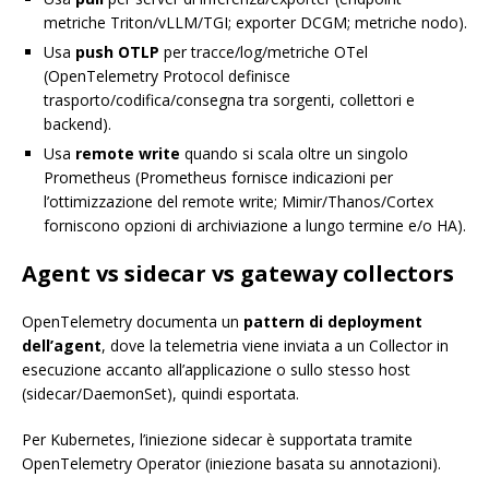
metriche Triton/vLLM/TGI; exporter DCGM; metriche nodo).
Usa
push OTLP
per tracce/log/metriche OTel
(OpenTelemetry Protocol definisce
trasporto/codifica/consegna tra sorgenti, collettori e
backend).
Usa
remote write
quando si scala oltre un singolo
Prometheus (Prometheus fornisce indicazioni per
l’ottimizzazione del remote write; Mimir/Thanos/Cortex
forniscono opzioni di archiviazione a lungo termine e/o HA).
Agent vs sidecar vs gateway collectors
OpenTelemetry documenta un
pattern di deployment
dell’agent
, dove la telemetria viene inviata a un Collector in
esecuzione accanto all’applicazione o sullo stesso host
(sidecar/DaemonSet), quindi esportata.
Per Kubernetes, l’iniezione sidecar è supportata tramite
OpenTelemetry Operator (iniezione basata su annotazioni).