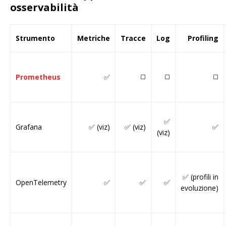
osservabilità
Strumento
Metriche
Tracce
Log
Profiling
Prometheus
✅
◻️
◻️
◻️
✅
Grafana
✅ (viz)
✅ (viz)
✅
(viz)
✅ (profili in
OpenTelemetry
✅
✅
✅
evoluzione)