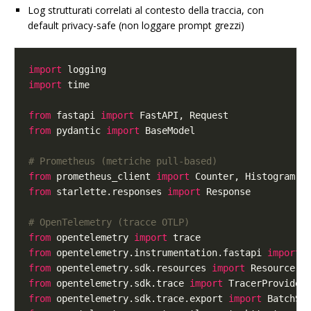
Log strutturati correlati al contesto della traccia, con
default privacy-safe (non loggare prompt grezzi)
import
import
from
 fastapi 
import
from
 pydantic 
import
# Prometheus (metriche pull-based)
from
 prometheus_client 
import
from
 starlette.responses 
import
# OpenTelemetry (tracce OTLP)
from
 opentelemetry 
import
from
 opentelemetry.instrumentation.fastapi 
import
from
 opentelemetry.sdk.resources 
import
from
 opentelemetry.sdk.trace 
import
from
 opentelemetry.sdk.trace.export 
import