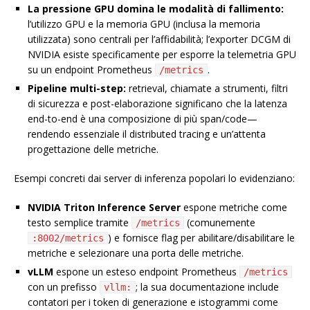
La pressione GPU domina le modalità di fallimento:
l’utilizzo GPU e la memoria GPU (inclusa la memoria
utilizzata) sono centrali per l’affidabilità; l’exporter DCGM di
NVIDIA esiste specificamente per esporre la telemetria GPU
su un endpoint Prometheus
.
/metrics
Pipeline multi-step:
retrieval, chiamate a strumenti, filtri
di sicurezza e post-elaborazione significano che la latenza
end-to-end è una composizione di più span/code—
rendendo essenziale il distributed tracing e un’attenta
progettazione delle metriche.
Esempi concreti dai server di inferenza popolari lo evidenziano:
NVIDIA Triton Inference Server
espone metriche come
testo semplice tramite
(comunemente
/metrics
) e fornisce flag per abilitare/disabilitare le
:8002/metrics
metriche e selezionare una porta delle metriche.
vLLM
espone un esteso endpoint Prometheus
/metrics
con un prefisso
; la sua documentazione include
vllm:
contatori per i token di generazione e istogrammi come