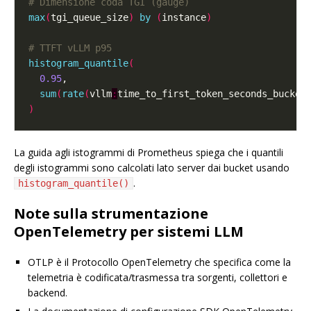
# Dimensione coda TGI (gauge)
max
(
tgi_queue_size
)
by
(
instance
)
# TTFT vLLM p95
histogram_quantile
(
0.95
sum
(
rate
(
vllm
:
time_to_first_token_seconds_bucket
)
La guida agli istogrammi di Prometheus spiega che i quantili
degli istogrammi sono calcolati lato server dai bucket usando
.
histogram_quantile()
Note sulla strumentazione
OpenTelemetry per sistemi LLM
OTLP è il Protocollo OpenTelemetry che specifica come la
telemetria è codificata/trasmessa tra sorgenti, collettori e
backend.