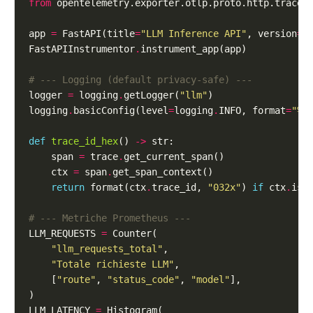
from
 opentelemetry.exporter.otlp.proto.http.trace_
app 
=
 FastAPI(title
=
"LLM Inference API"
, version
=
"
FastAPIInstrumentor
.
# --- Logging (default privacy-safe) ---
logger 
=
 logging
.
getLogger(
"llm"
logging
.
basicConfig(level
=
logging
.
INFO, format
=
"
%(
def
trace_id_hex
() 
->
    span 
=
 trace
.
    ctx 
=
 span
.
return
 format(ctx
.
trace_id, 
"032x"
) 
if
 ctx
.
is_
# --- Metriche Prometheus ---
LLM_REQUESTS 
=
"llm_requests_total"
"Totale richieste LLM"
    [
"route"
, 
"status_code"
, 
"model"
LLM_LATENCY 
=