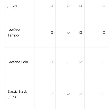
Jaeger
◻️
✅
◻️
◻️
Grafana
◻️
✅
◻️
◻️
Tempo
Grafana Loki
◻️
◻️
✅
◻️
Elastic Stack
✅
✅
✅
◻️
(ELK)