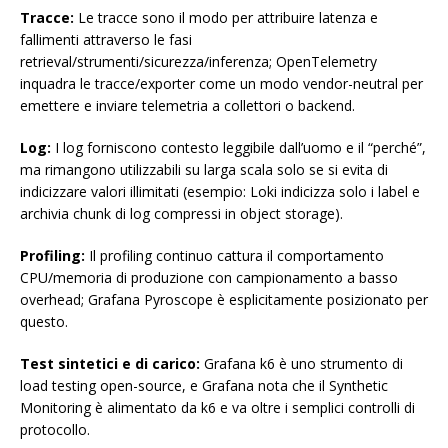
Tracce:
Le tracce sono il modo per attribuire latenza e
fallimenti attraverso le fasi
retrieval/strumenti/sicurezza/inferenza; OpenTelemetry
inquadra le tracce/exporter come un modo vendor-neutral per
emettere e inviare telemetria a collettori o backend.
Log:
I log forniscono contesto leggibile dall’uomo e il “perché”,
ma rimangono utilizzabili su larga scala solo se si evita di
indicizzare valori illimitati (esempio: Loki indicizza solo i label e
archivia chunk di log compressi in object storage).
Profiling:
Il profiling continuo cattura il comportamento
CPU/memoria di produzione con campionamento a basso
overhead; Grafana Pyroscope è esplicitamente posizionato per
questo.
Test sintetici e di carico:
Grafana k6 è uno strumento di
load testing open-source, e Grafana nota che il Synthetic
Monitoring è alimentato da k6 e va oltre i semplici controlli di
protocollo.