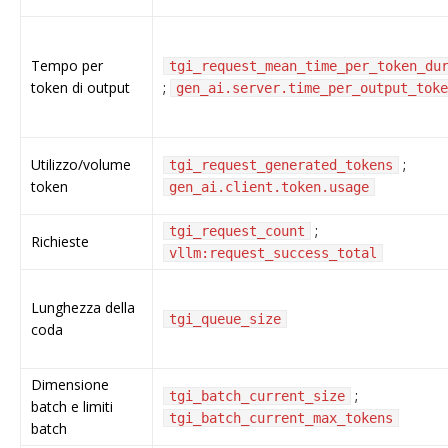
Tempo per
tgi_request_mean_time_per_token_du
token di output
;
gen_ai.server.time_per_output_toke
Utilizzo/volume
;
tgi_request_generated_tokens
token
gen_ai.client.token.usage
;
tgi_request_count
Richieste
vllm:request_success_total
Lunghezza della
tgi_queue_size
coda
Dimensione
;
tgi_batch_current_size
batch e limiti
tgi_batch_current_max_tokens
batch