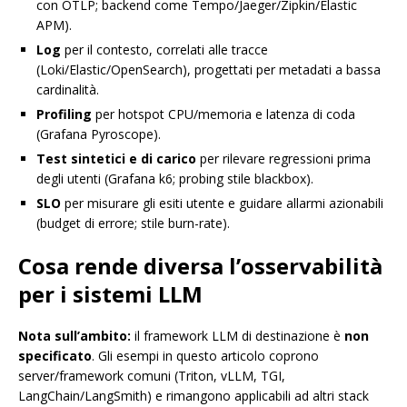
con OTLP; backend come Tempo/Jaeger/Zipkin/Elastic
APM).
Log
per il contesto, correlati alle tracce
(Loki/Elastic/OpenSearch), progettati per metadati a bassa
cardinalità.
Profiling
per hotspot CPU/memoria e latenza di coda
(Grafana Pyroscope).
Test sintetici e di carico
per rilevare regressioni prima
degli utenti (Grafana k6; probing stile blackbox).
SLO
per misurare gli esiti utente e guidare allarmi azionabili
(budget di errore; stile burn-rate).
Cosa rende diversa l’osservabilità
per i sistemi LLM
Nota sull’ambito:
il framework LLM di destinazione è
non
specificato
. Gli esempi in questo articolo coprono
server/framework comuni (Triton, vLLM, TGI,
LangChain/LangSmith) e rimangono applicabili ad altri stack