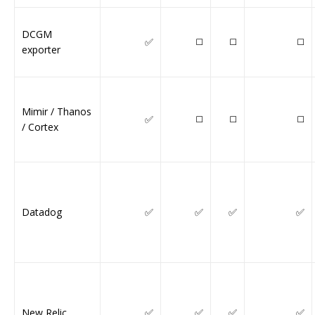
DCGM
✅
◻️
◻️
◻️
exporter
Mimir / Thanos
✅
◻️
◻️
◻️
/ Cortex
Datadog
✅
✅
✅
✅
New Relic
✅
✅
✅
✅