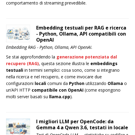
comportamento di streaming prevedibile.
Embedding testuali per RAG e ricerca
- Python, Ollama, API compatibili con
OpenAI
Embedding RAG - Python, Ollama, API OpenAI.
Se stai approfondendo la
generazione potenziata dal
recupero (RAG)
, questa sezione illustra le
embeddings
testuali
in termini semplici: cosa sono, come si integrano
nella ricerca e nel recupero, e come invocare due
configurazioni
locali
comuni da
Python
utilizzando
Ollama
o
un’API HTTP
compatibile con OpenAI
(come espongono
molti server basati su
llama.cpp
).
I migliori LLM per OpenCode: da
Gemma 4 a Qwen 3.6, testati in locale
Test di OpenCode LLM — statistiche su codifica e