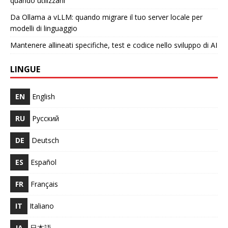
quando utilizzarli
Da Ollama a vLLM: quando migrare il tuo server locale per
modelli di linguaggio
Mantenere allineati specifiche, test e codice nello sviluppo di AI
LINGUE
EN
English
RU
Русский
DE
Deutsch
ES
Español
FR
Français
IT
Italiano
JA
日本語