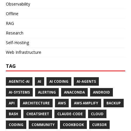
Observability
Offline
RAG
Research
Self-Hosting
Web Infrastructure
TAG
AGENTIC-AI
AI
AI CODING
AI-AGENTS
AI-SYSTEMS
ALERTING
ANACONDA
ANDROID
API
ARCHITECTURE
AWS
AWS AMPLIFY
BACKUP
BASH
CHEATSHEET
CLAUDE-CODE
CLOUD
CODING
COMMUNITY
COOKBOOK
CURSOR