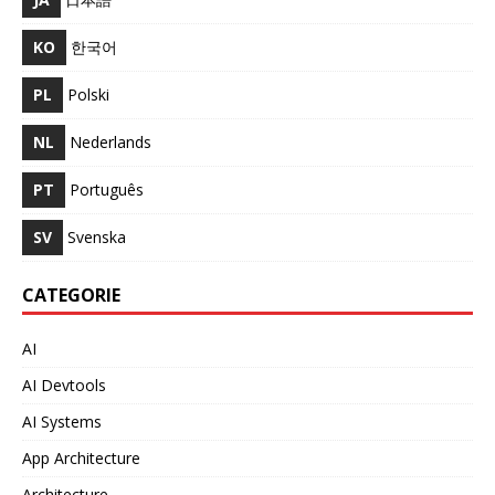
KO
한국어
PL
Polski
NL
Nederlands
PT
Português
SV
Svenska
CATEGORIE
AI
AI Devtools
AI Systems
App Architecture
Architecture