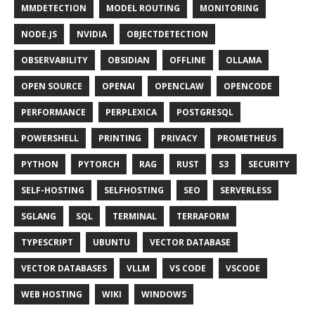
MMDETECTION
MODEL ROUTING
MONITORING
NODE.JS
NVIDIA
OBJECTDETECTION
OBSERVABILITY
OBSIDIAN
OFFLINE
OLLAMA
OPEN SOURCE
OPENAI
OPENCLAW
OPENCODE
PERFORMANCE
PERPLEXICA
POSTGRESQL
POWERSHELL
PRINTING
PRIVACY
PROMETHEUS
PYTHON
PYTORCH
RAG
RUST
S3
SECURITY
SELF-HOSTING
SELFHOSTING
SEO
SERVERLESS
SGLANG
SQL
TERMINAL
TERRAFORM
TYPESCRIPT
UBUNTU
VECTOR DATABASE
VECTOR DATABASES
VLLM
VS CODE
VSCODE
WEB HOSTING
WIKI
WINDOWS