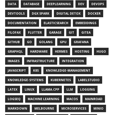
DATA
DATABASE
DEEPLEARNING
DEV
DEVOPS
DEVTOOLS
DGX SPARK
DIGITAL DETOX
DOCKER
DOCUMENTATION
ELASTICSEARCH
EMBEDDINGS
FILOFAX
FLUTTER
GARAGE
GIT
GITEA
GITHUB
GO
GOLANG
GPU
GRAFANA
GRAPHQL
HARDWARE
HERMES
HOSTING
HUGO
IMAGES
INFRASTRUCTURE
INTEGRATION
JAVASCRIPT
K8S
KNOWLEDGE-MANAGEMENT
KNOWLEDGE-SYSTEMS
KUBERNETES
LABELSTUDIO
LATEX
LINUX
LLAMA.CPP
LLM
LOGGING
LOGSEQ
MACHINE LEARNING
MACOS
MAINROAD
MARKDOWN
MELBOURNE
MICROSERVICES
MINIO