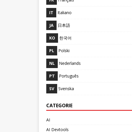
IT
Italiano
JA
日本語
KO
한국어
PL
Polski
NL
Nederlands
PT
Português
SV
Svenska
CATEGORIE
AI
AI Devtools