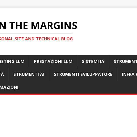
N THE MARGINS
SONAL SITE AND TECHNICAL BLOG
OSTING LLM
PRESTAZIONI LLM
SISTEMI IA
STRUMENT
TÀ
STRUMENTI AI
STRUMENTI SVILUPPATORE
INFRA
MAZIONI