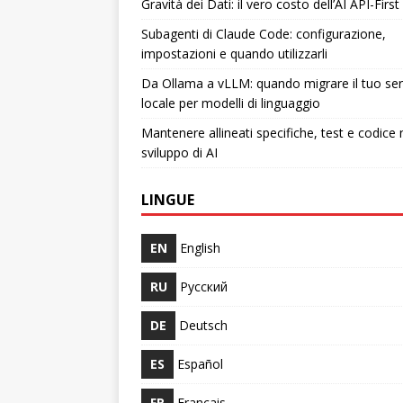
Gravità dei Dati: il vero costo dell’AI API-First
Subagenti di Claude Code: configurazione,
impostazioni e quando utilizzarli
Da Ollama a vLLM: quando migrare il tuo ser
locale per modelli di linguaggio
Mantenere allineati specifiche, test e codice 
sviluppo di AI
LINGUE
EN
English
RU
Русский
DE
Deutsch
ES
Español
FR
Français