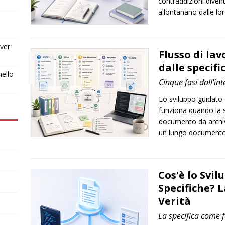
contraddizioni divent
allontanano dalle lor
ver
Flusso di lav
dalle specifi
nello
Cinque fasi dall'int
Lo sviluppo guidato
funziona quando la s
documento da archivi
un lungo documento d
Cos'è lo Svil
Specifiche? L
Verità
La specifica come 