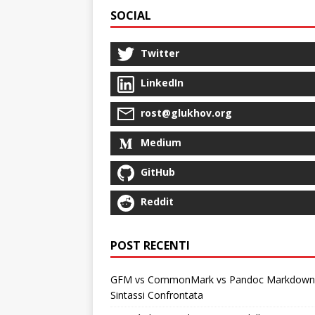
SOCIAL
Twitter
LinkedIn
rost@glukhov.org
Medium
GitHub
Reddit
POST RECENTI
GFM vs CommonMark vs Pandoc Markdown
Sintassi Confrontata