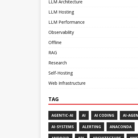
LLM Architecture
LLM Hosting
LLM Performance
Observability
Offline
RAG
Research
Self-Hosting
Web Infrastructure
TAG
AGENTIC-AI
AI
AI CODING
AI-AGE
AI-SYSTEMS
ALERTING
ANACONDA