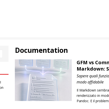
Documentation
GFM vs Com
Markdown: S
Sapere quali funzi
modo affidabile
I
 on
Il Markdown sembra u
renderizzato in mod
Pandoc. E il problem