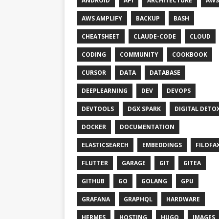
ANDROID
API
ARCHITECTURE
AWS
AWS AMPLIFY
BACKUP
BASH
CHEATSHEET
CLAUDE-CODE
CLOUD
CODING
COMMUNITY
COOKBOOK
CURSOR
DATA
DATABASE
DEEPLEARNING
DEV
DEVOPS
DEVTOOLS
DGX SPARK
DIGITAL DETO
DOCKER
DOCUMENTATION
ELASTICSEARCH
EMBEDDINGS
FILOFA
FLUTTER
GARAGE
GIT
GITEA
GITHUB
GO
GOLANG
GPU
GRAFANA
GRAPHQL
HARDWARE
HERMES
HOSTING
HUGO
IMAGES