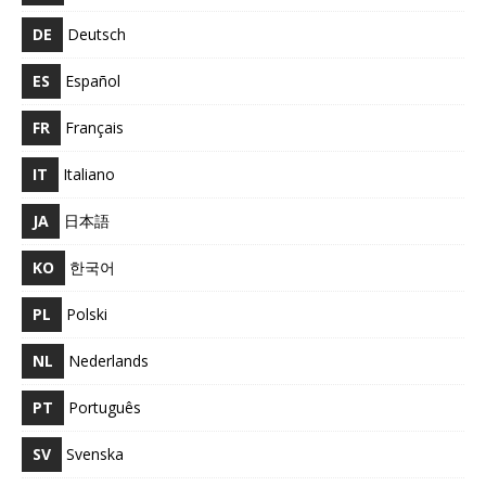
DE
Deutsch
ES
Español
FR
Français
IT
Italiano
JA
日本語
KO
한국어
PL
Polski
NL
Nederlands
PT
Português
SV
Svenska