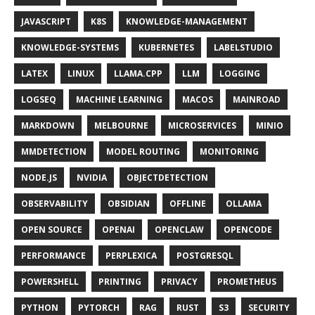
JAVASCRIPT
K8S
KNOWLEDGE-MANAGEMENT
KNOWLEDGE-SYSTEMS
KUBERNETES
LABELSTUDIO
LATEX
LINUX
LLAMA.CPP
LLM
LOGGING
LOGSEQ
MACHINE LEARNING
MACOS
MAINROAD
MARKDOWN
MELBOURNE
MICROSERVICES
MINIO
MMDETECTION
MODEL ROUTING
MONITORING
NODE.JS
NVIDIA
OBJECTDETECTION
OBSERVABILITY
OBSIDIAN
OFFLINE
OLLAMA
OPEN SOURCE
OPENAI
OPENCLAW
OPENCODE
PERFORMANCE
PERPLEXICA
POSTGRESQL
POWERSHELL
PRINTING
PRIVACY
PROMETHEUS
PYTHON
PYTORCH
RAG
RUST
S3
SECURITY