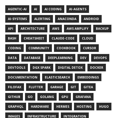
AGENTIC-AI
AI
AI CODING
AI-AGENTS
AI-SYSTEMS
ALERTING
ANACONDA
ANDROID
API
ARCHITECTURE
AWS
AWS AMPLIFY
BACKUP
BASH
CHEATSHEET
CLAUDE-CODE
CLOUD
CODING
COMMUNITY
COOKBOOK
CURSOR
DATA
DATABASE
DEEPLEARNING
DEV
DEVOPS
DEVTOOLS
DGX SPARK
DIGITAL DETOX
DOCKER
DOCUMENTATION
ELASTICSEARCH
EMBEDDINGS
FILOFAX
FLUTTER
GARAGE
GIT
GITEA
GITHUB
GO
GOLANG
GPU
GRAFANA
GRAPHQL
HARDWARE
HERMES
HOSTING
HUGO
IMAGES
INFRASTRUCTURE
INTEGRATION