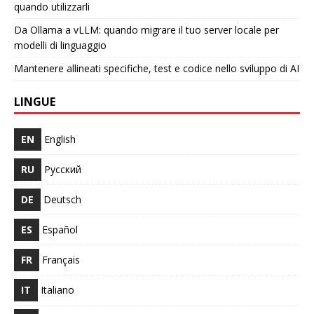
quando utilizzarli
Da Ollama a vLLM: quando migrare il tuo server locale per
modelli di linguaggio
Mantenere allineati specifiche, test e codice nello sviluppo di AI
LINGUE
EN
English
RU
Русский
DE
Deutsch
ES
Español
FR
Français
IT
Italiano