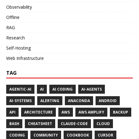
Observability
Offline
RAG
Research
Self-Hosting
Web Infrastructure
TAG
AGENTIC-AI
AI
AI CODING
AI-AGENTS
AI-SYSTEMS
ALERTING
ANACONDA
ANDROID
API
ARCHITECTURE
AWS
AWS AMPLIFY
BACKUP
BASH
CHEATSHEET
CLAUDE-CODE
CLOUD
CODING
COMMUNITY
COOKBOOK
CURSOR