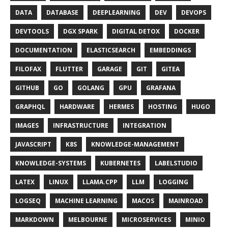
DATA
DATABASE
DEEPLEARNING
DEV
DEVOPS
DEVTOOLS
DGX SPARK
DIGITAL DETOX
DOCKER
DOCUMENTATION
ELASTICSEARCH
EMBEDDINGS
FILOFAX
FLUTTER
GARAGE
GIT
GITEA
GITHUB
GO
GOLANG
GPU
GRAFANA
GRAPHQL
HARDWARE
HERMES
HOSTING
HUGO
IMAGES
INFRASTRUCTURE
INTEGRATION
JAVASCRIPT
K8S
KNOWLEDGE-MANAGEMENT
KNOWLEDGE-SYSTEMS
KUBERNETES
LABELSTUDIO
LATEX
LINUX
LLAMA.CPP
LLM
LOGGING
LOGSEQ
MACHINE LEARNING
MACOS
MAINROAD
MARKDOWN
MELBOURNE
MICROSERVICES
MINIO