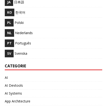
JA
日本語
KO
한국어
PL
Polski
NL
Nederlands
PT
Português
SV
Svenska
CATEGORIE
AI
AI Devtools
AI Systems
App Architecture