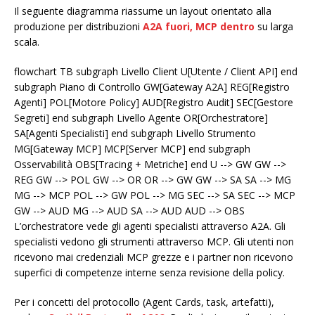
Il seguente diagramma riassume un layout orientato alla
produzione per distribuzioni
A2A fuori, MCP dentro
su larga
scala.
flowchart TB subgraph Livello Client U[Utente / Client API] end
subgraph Piano di Controllo GW[Gateway A2A] REG[Registro
Agenti] POL[Motore Policy] AUD[Registro Audit] SEC[Gestore
Segreti] end subgraph Livello Agente OR[Orchestratore]
SA[Agenti Specialisti] end subgraph Livello Strumento
MG[Gateway MCP] MCP[Server MCP] end subgraph
Osservabilità OBS[Tracing + Metriche] end U --> GW GW -->
REG GW --> POL GW --> OR OR --> GW GW --> SA SA --> MG
MG --> MCP POL --> GW POL --> MG SEC --> SA SEC --> MCP
GW --> AUD MG --> AUD SA --> AUD AUD --> OBS
L’orchestratore vede gli agenti specialisti attraverso A2A. Gli
specialisti vedono gli strumenti attraverso MCP. Gli utenti non
ricevono mai credenziali MCP grezze e i partner non ricevono
superfici di competenze interne senza revisione della policy.
Per i concetti del protocollo (Agent Cards, task, artefatti),