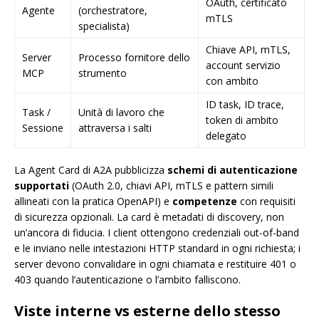
OAuth, certificato
Agente
(orchestratore,
mTLS
specialista)
Chiave API, mTLS,
Server
Processo fornitore dello
account servizio
MCP
strumento
con ambito
ID task, ID trace,
Task /
Unità di lavoro che
token di ambito
Sessione
attraversa i salti
delegato
La Agent Card di A2A pubblicizza
schemi di autenticazione
supportati
(OAuth 2.0, chiavi API, mTLS e pattern simili
allineati con la pratica OpenAPI) e
competenze
con requisiti
di sicurezza opzionali. La card è metadati di discovery, non
un’ancora di fiducia. I client ottengono credenziali out-of-band
e le inviano nelle intestazioni HTTP standard in ogni richiesta; i
server devono convalidare in ogni chiamata e restituire 401 o
403 quando l’autenticazione o l’ambito falliscono.
Viste interne vs esterne dello stesso