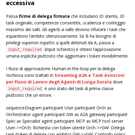
eccessiva
Passa
firme di delega firmate
che includano ID utente, ID
task originale, competenze consentite, scadenza e conteggio
massimo dei salti. Gli agenti a valle devono rifiutare i task che
espandono l’ambito silenziosamente. Se B ha bisogno di
privilegi superiori rispetto a quelli detenuti da A, passa a
(input richiesto) e ottieni l’approvazione
input_required
umana esplicita piuttosto che aggiornare i token invisibilmente.
I flussi di approvazione Human-in-the-loop per la delega
rischiosa sono trattati in
Streaming A2A e Task Asincroni
per Flussi di Lavoro degli Agenti di Lunga Durata
dove
è uno stato del task di prima classe
input_required
piuttosto che un errore.
sequenceDiagram participant User participant Orch as
Orchestrator agent participant GW as A2A gateway participant
Spec as Specialist agent participant MCP as MCP tool server
User->>Orch: Richiesta con token utente Orch->>GW: Delega
task (token di delega con ambito) GW->>GW: Controllo policy