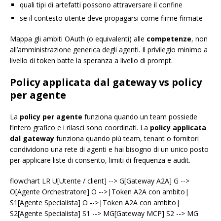
quali tipi di artefatti possono attraversare il confine
se il contesto utente deve propagarsi come firme firmate
Mappa gli ambiti OAuth (o equivalenti) alle
competenze
, non
all’amministrazione generica degli agenti. Il privilegio minimo a
livello di token batte la speranza a livello di prompt.
Policy applicata dal gateway vs policy
per agente
La
policy per agente
funziona quando un team possiede
l’intero grafico e i rilasci sono coordinati. La
policy applicata
dal gateway
funziona quando più team, tenant o fornitori
condividono una rete di agenti e hai bisogno di un unico posto
per applicare liste di consento, limiti di frequenza e audit.
flowchart LR U[Utente / client] --> G[Gateway A2A] G -->
O[Agente Orchestratore] O -->|Token A2A con ambito|
S1[Agente Specialista] O -->|Token A2A con ambito|
S2[Agente Specialista] S1 --> MG[Gateway MCP] S2 --> MG