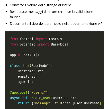
Converte il valore dalla stringa all’intero
Restituisce messaggi di errore chiari se la validazione
fallisce
Documenta il tipo del parametro nella documentazione API
from
 fastapi 
import
from
 pydantic 
import
app 
=
class
User
@app.post
(
"/users/"
async
def
create_user
return
 {
"message"
: 
f
"Utente 
{
user
.
username
}
 cr