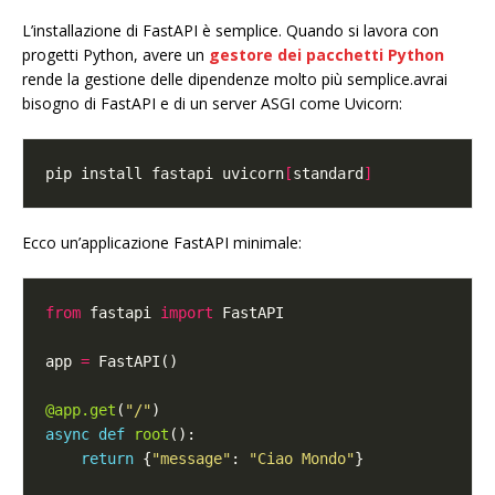
L’installazione di FastAPI è semplice. Quando si lavora con
progetti Python, avere un
gestore dei pacchetti Python
rende la gestione delle dipendenze molto più semplice.avrai
bisogno di FastAPI e di un server ASGI come Uvicorn:
pip install fastapi uvicorn
[
standard
]
Ecco un’applicazione FastAPI minimale:
from
 fastapi 
import
app 
=
@app.get
(
"/"
async
def
root
return
 {
"message"
: 
"Ciao Mondo"