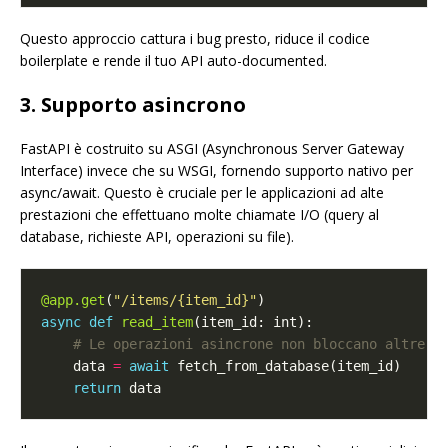
Questo approccio cattura i bug presto, riduce il codice
boilerplate e rende il tuo API auto-documented.
3. Supporto asincrono
FastAPI è costruito su ASGI (Asynchronous Server Gateway
Interface) invece che su WSGI, fornendo supporto nativo per
async/await. Questo è cruciale per le applicazioni ad alte
prestazioni che effettuano molte chiamate I/O (query al
database, richieste API, operazioni su file).
@app.get
(
"/items/
{item_id}
"
async
def
read_item
# Le operazioni asincrone non bloccano altre r
    data 
=
await
return