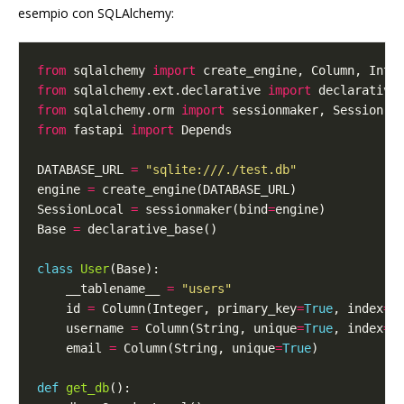
esempio con SQLAlchemy:
from
 sqlalchemy 
import
from
 sqlalchemy.ext.declarative 
import
from
 sqlalchemy.orm 
import
from
 fastapi 
import
DATABASE_URL 
=
"sqlite:///./test.db"
engine 
=
SessionLocal 
=
 sessionmaker(bind
=
Base 
=
class
User
    __tablename__ 
=
"users"
    id 
=
 Column(Integer, primary_key
=
True
, index
=
T
    username 
=
 Column(String, unique
=
True
, index
=
T
    email 
=
 Column(String, unique
=
True
def
get_db