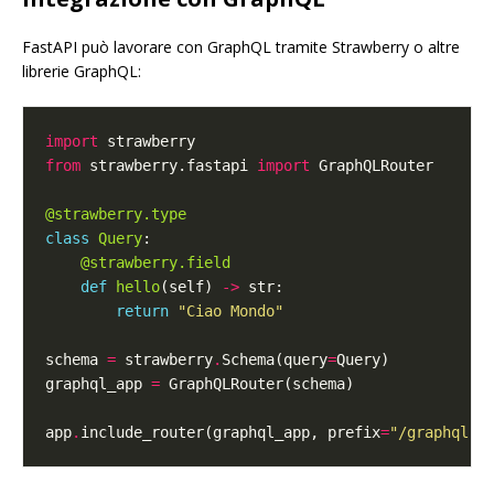
FastAPI può lavorare con GraphQL tramite Strawberry o altre
librerie GraphQL:
import
from
 strawberry.fastapi 
import
@strawberry.type
class
Query
@strawberry.field
def
hello
(self) 
->
return
"Ciao Mondo"
schema 
=
 strawberry
.
Schema(query
=
graphql_app 
=
app
.
include_router(graphql_app, prefix
=
"/graphql"