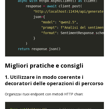
async
with
 httpx
.
AsyncClient() 
as
        response 
=
await
 client
.
"http://localhost:11434/api/generate"
            json
=
"model"
: 
"qwen2.5"
"prompt"
: 
f
"Analisi del sentiment:
"format"
: SentimentResponse
.
return
 response
.
Migliori pratiche e consigli
1. Utilizzare in modo coerente i
decoratori delle operazioni di percorso
Organizza i tuoi endpoint con metodi HTTP chiari: