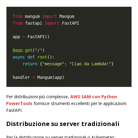
from
 mangum 
import
from
 fastapi 
import
app 
=
@app.get
(
"/"
async
def
root
return
 {
"message"
: 
"Ciao da Lambda!"
handler 
=
Per distribuzioni più complesse,
AWS SAM con Python
PowerTools
fornisce strumenti eccellenti per le applicazioni
FastAPI.
Distribuzione su server tradizionali
Per la distribuzione su server tradizionali o Kubernetes: