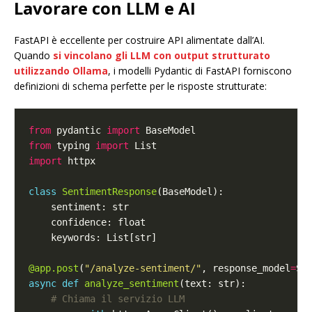
Lavorare con LLM e AI
FastAPI è eccellente per costruire API alimentate dall’AI.
Quando
si vincolano gli LLM con output strutturato
utilizzando Ollama
, i modelli Pydantic di FastAPI forniscono
definizioni di schema perfette per le risposte strutturate:
from
 pydantic 
import
from
 typing 
import
import
class
SentimentResponse
@app.post
(
"/analyze-sentiment/"
, response_model
=
async
def
analyze_sentiment
# Chiama il servizio LLM