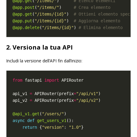
@app.get
(
"/items/"
)      
# Elenco elementi
@app.post
(
"/items/"
)     
# Crea elemento
@app.get
(
"/items/
{id}
"
)  
# Ottieni elemento specif
@app.put
(
"/items/
{id}
"
)  
# Aggiorna elemento
@app.delete
(
"/items/
{id}
"
) 
# Elimina elemento
2. Versiona la tua API
Includi la versione dell’API fin dall’inizio:
from
 fastapi 
import
api_v1 
=
 APIRouter(prefix
=
"/api/v1"
api_v2 
=
 APIRouter(prefix
=
"/api/v2"
@api_v1.get
(
"/users/"
async
def
get_users_v1
return
 {
"version"
: 
"1.0"