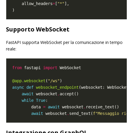
    allow_headers
=
[
"*"
Supporto WebSocket
FastAPI supporta WebSocket per la comunicazione in tempo
reale:
from
 fastapi 
import
@app.websocket
(
"/ws"
async
def
websocket_endpoint
await
 websocket
.
while
True
        data 
=
await
 websocket
.
await
 websocket
.
send_text(
f
"Messaggio rice
Integrazione con GraphQL