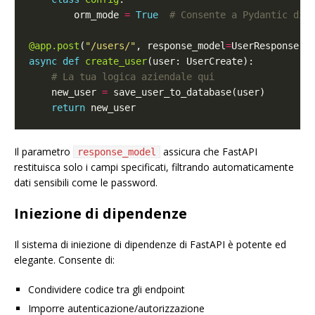
        orm_mode 
=
True
# Consente a Pydantic di 
@app.post
(
"/users/"
, response_model
=
async
def
create_user
# La tua logica aziendale qui
    new_user 
=
return
Il parametro
assicura che FastAPI
response_model
restituisca solo i campi specificati, filtrando automaticamente
dati sensibili come le password.
Iniezione di dipendenze
Il sistema di iniezione di dipendenze di FastAPI è potente ed
elegante. Consente di:
Condividere codice tra gli endpoint
Imporre autenticazione/autorizzazione