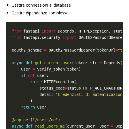
Gestire connessioni al database
Gestire dipendenze complesse
from
 fastapi 
import
from
 fastapi.security 
import
oauth2_scheme 
=
 OAuth2PasswordBearer(tokenUrl
=
"tok
async
def
get_current_user
(token: str 
=
    user 
=
if
not
raise
            status_code
=
status
.
            detail
=
"Credenziali di autenticazione 
return
@app.get
(
"/users/me"
async
def
read_users_me
(current_user: User 
=