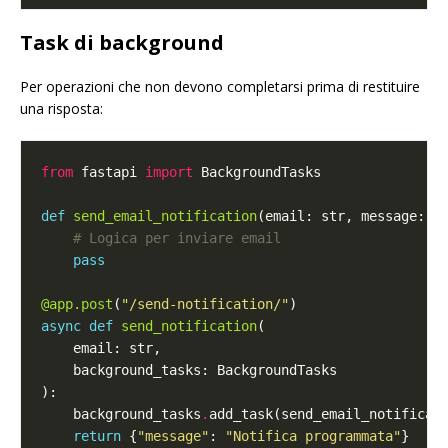
Task di background
Per operazioni che non devono completarsi prima di restituire
una risposta:
from
 fastapi 
import
def
send_email_notification
# Logica per inviare email
pass
@app.post
(
"/send-notification/"
async
def
send_notification
    background_tasks
.
add_task(send_email_notificat
return
 {
"message"
: 
"Notifica programmata"