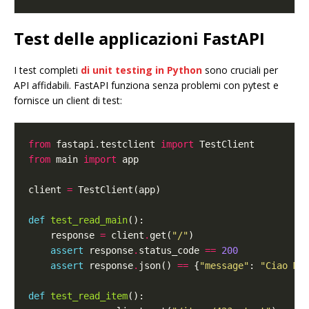
Test delle applicazioni FastAPI
I test completi
di unit testing in Python
sono cruciali per
API affidabili. FastAPI funziona senza problemi con pytest e
fornisce un client di test:
from
 fastapi.testclient 
import
from
 main 
import
client 
=
def
test_read_main
    response 
=
 client
.
get(
"/"
assert
 response
.
status_code 
==
200
assert
 response
.
json() 
==
 {
"message"
: 
"Ciao Mo
def
test_read_item