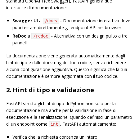
standard OpenAPI (ex Swagger), FastAPI genera due
interfacce di documentazione:
Swagger UI
a
- Documentazione interattiva dove
/docs
puoi testare direttamente gli endpoint API nel browser
ReDoc
a
- Alternativa con un design pulito a tre
/redoc
pannelli
La documentazione viene generata automaticamente dagli
hint di tipo e dalle docstring del tuo codice, senza richiedere
alcuna configurazione aggiuntiva. Questo significa che la tua
documentazione è sempre aggiornata con il tuo codice.
2. Hint di tipo e validazione
FastAPI sfrutta gli hint di tipo di Python non solo per la
documentazione ma anche per la validazione in fase di
esecuzione e la serializzazione. Quando definisci un parametro
di un endpoint come
, FastAPI automaticamente:
int
Verifica che la richiesta contenga un intero