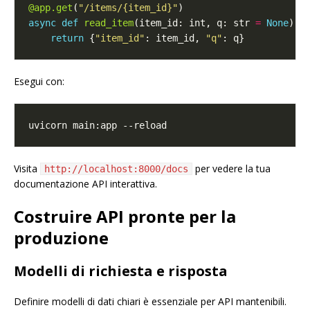
@app.get
(
"/items/
{item_id}
"
async
def
read_item
(item_id: int, q: str 
=
None
return
 {
"item_id"
: item_id, 
"q"
Esegui con:
Visita
per vedere la tua
http://localhost:8000/docs
documentazione API interattiva.
Costruire API pronte per la
produzione
Modelli di richiesta e risposta
Definire modelli di dati chiari è essenziale per API mantenibili.