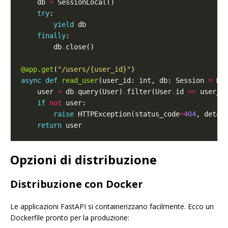
    db 
=
try
yield
finally
        db
.
@app.get
(
"/users/
{user_id}
"
async
def
read_user
(user_id: int, db: Session 
=
    user 
=
 db
.
query(User)
.
filter(User
.
id 
==
 user_i
if
not
raise
 HTTPException(status_code
=
404
, detai
return
Opzioni di distribuzione
Distribuzione con Docker
Le applicazioni FastAPI si containerizzano facilmente. Ecco un
Dockerfile pronto per la produzione: