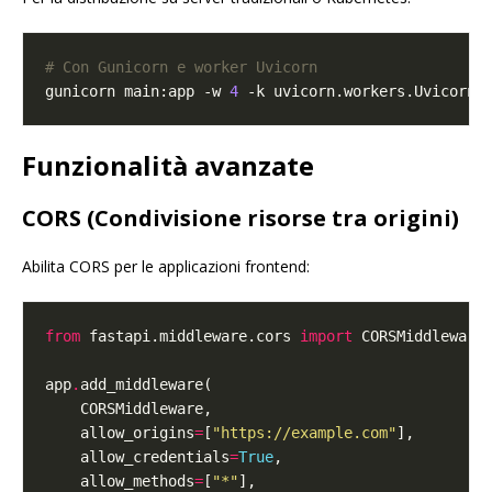
# Con Gunicorn e worker Uvicorn
gunicorn main:app -w 
4
Funzionalità avanzate
CORS (Condivisione risorse tra origini)
Abilita CORS per le applicazioni frontend:
from
 fastapi.middleware.cors 
import
app
.
    allow_origins
=
[
"https://example.com"
    allow_credentials
=
True
    allow_methods
=
[
"*"