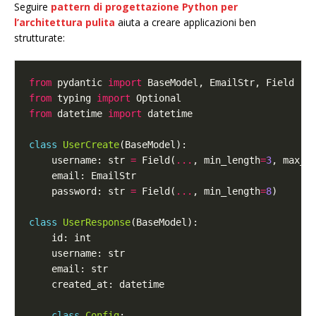
Seguire
pattern di progettazione Python per
l’architettura pulita
aiuta a creare applicazioni ben
strutturate:
from
 pydantic 
import
from
 typing 
import
from
 datetime 
import
class
UserCreate
    username: str 
=
 Field(
...
, min_length
=
3
, max_l
    password: str 
=
 Field(
...
, min_length
=
8
class
UserResponse
class
Config