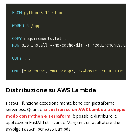
FROM
 python:3.11-slim
WORKDIR
 /app
COPY
 requirements.txt .
RUN
 pip install --no-cache-dir -r requirements.txt
COPY
 . .
CMD
 [
"uvicorn"
, 
"main:app"
, 
"--host"
, 
"0.0.0.0"
, 
"
Distribuzione su AWS Lambda
FastAPI funziona eccezionalmente bene con piattaforme
serverless. Quando
si costruisce un AWS Lambda a doppio
modo con Python e Terraform
, è possibile distribuire le
applicazioni FastAPI utilizzando Mangum, un adattatore che
avvolge FastAPI per AWS Lambda: