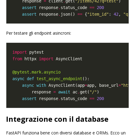
    response 
=
 client
.
get(
"/items/42?q=test"
assert
 response
.
status_code 
==
200
assert
 response
.
json() 
==
 {
"item_id"
: 
42
, 
"q"
:
Per testare gli endpoint asincroni:
import
from
 httpx 
import
@pytest.mark.asyncio
async
def
test_async_endpoint
async
with
 AsyncClient(app
=
app, base_url
=
"http
        response 
=
await
 ac
.
get(
"/"
assert
 response
.
status_code 
==
200
Integrazione con il database
FastAPI funziona bene con diversi database e ORMs. Ecco un