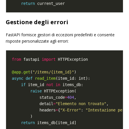
return
Gestione degli errori
FastAPI fornisce gestori di eccezioni predefiniti e consente
risposte personalizzate agli errori:
from
 fastapi 
import
@app.get
(
"/items/
{item_id}
"
async
def
read_item
if
 item_id 
not
in
raise
            status_code
=
404
            detail
=
"Elemento non trovato"
            headers
=
{
"X-Error"
: 
"Intestazione pers
return