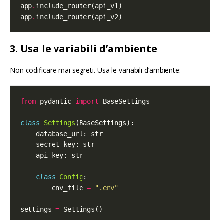
app
.
app
.
3. Usa le variabili d’ambiente
Non codificare mai segreti. Usa le variabili d’ambiente:
from
 pydantic 
import
class
Settings
class
Config
        env_file 
=
".env"
settings 
=