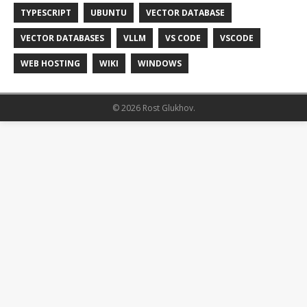
TYPESCRIPT
UBUNTU
VECTOR DATABASE
VECTOR DATABASES
VLLM
VS CODE
VSCODE
WEB HOSTING
WIKI
WINDOWS
© 2026 Rost Glukhov.