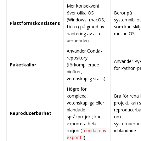
Mer konsekvent
över olika OS
Beror på
(Windows, macOS,
systembibliot
Plattformskonsistens
Linux) på grund av
som kan skilj
hantering av alla
mellan OS
beroenden
Använder Conda-
repository
Använder PyP
Paketkällor
(förkompilerade
för Python-p
binärer,
vetenskaplig stack)
Högre för
komplexa,
Bra för rena
vetenskapliga eller
projekt; kan 
blandade
reproducerba
Reproducerbarhet
språkprojekt; kan
om
exportera hela
systemberoe
miljön (
inblandade
conda env
)
export