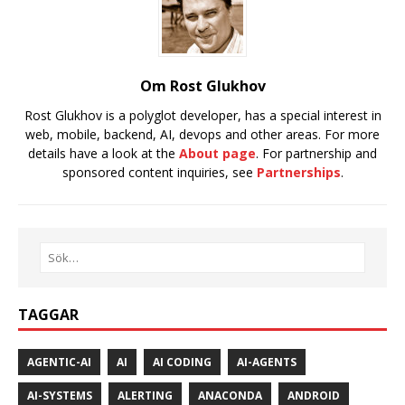
Om Rost Glukhov
Rost Glukhov is a polyglot developer, has a special interest in
web, mobile, backend, AI, devops and other areas. For more
details have a look at the
About page
. For partnership and
sponsored content inquiries, see
Partnerships
.
TAGGAR
AGENTIC-AI
AI
AI CODING
AI-AGENTS
AI-SYSTEMS
ALERTING
ANACONDA
ANDROID