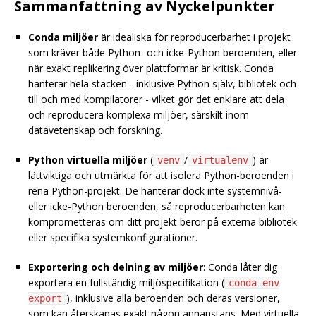
Sammanfattning av Nyckelpunkter
Conda miljöer
är idealiska för reproducerbarhet i projekt
som kräver både Python- och icke-Python beroenden, eller
när exakt replikering över plattformar är kritisk. Conda
hanterar hela stacken - inklusive Python själv, bibliotek och
till och med kompilatorer - vilket gör det enklare att dela
och reproducera komplexa miljöer, särskilt inom
datavetenskap och forskning.
Python virtuella miljöer
(
/
) är
venv
virtualenv
lättviktiga och utmärkta för att isolera Python-beroenden i
rena Python-projekt. De hanterar dock inte systemnivå-
eller icke-Python beroenden, så reproducerbarheten kan
komprometteras om ditt projekt beror på externa bibliotek
eller specifika systemkonfigurationer.
Exportering och delning av miljöer
: Conda låter dig
exportera en fullständig miljöspecifikation (
conda env
), inklusive alla beroenden och deras versioner,
export
som kan återskapas exakt någon annanstans. Med virtuella