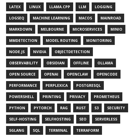
LATEX
LINUX
LLAMA.CPP
LLM
LOGGING
LOGSEQ
MACHINE LEARNING
MACOS
MAINROAD
MARKDOWN
MELBOURNE
MICROSERVICES
MINIO
MMDETECTION
MODEL ROUTING
MONITORING
NODE.JS
NVIDIA
OBJECTDETECTION
OBSERVABILITY
OBSIDIAN
OFFLINE
OLLAMA
OPEN SOURCE
OPENAI
OPENCLAW
OPENCODE
PERFORMANCE
PERPLEXICA
POSTGRESQL
POWERSHELL
PRINTING
PRIVACY
PROMETHEUS
PYTHON
PYTORCH
RAG
RUST
S3
SECURITY
SELF-HOSTING
SELFHOSTING
SEO
SERVERLESS
SGLANG
SQL
TERMINAL
TERRAFORM