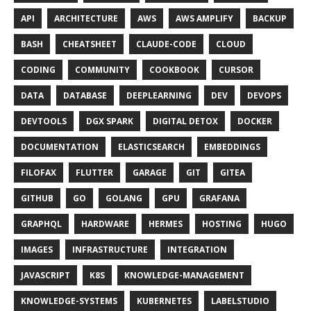
API
ARCHITECTURE
AWS
AWS AMPLIFY
BACKUP
BASH
CHEATSHEET
CLAUDE-CODE
CLOUD
CODING
COMMUNITY
COOKBOOK
CURSOR
DATA
DATABASE
DEEPLEARNING
DEV
DEVOPS
DEVTOOLS
DGX SPARK
DIGITAL DETOX
DOCKER
DOCUMENTATION
ELASTICSEARCH
EMBEDDINGS
FILOFAX
FLUTTER
GARAGE
GIT
GITEA
GITHUB
GO
GOLANG
GPU
GRAFANA
GRAPHQL
HARDWARE
HERMES
HOSTING
HUGO
IMAGES
INFRASTRUCTURE
INTEGRATION
JAVASCRIPT
K8S
KNOWLEDGE-MANAGEMENT
KNOWLEDGE-SYSTEMS
KUBERNETES
LABELSTUDIO