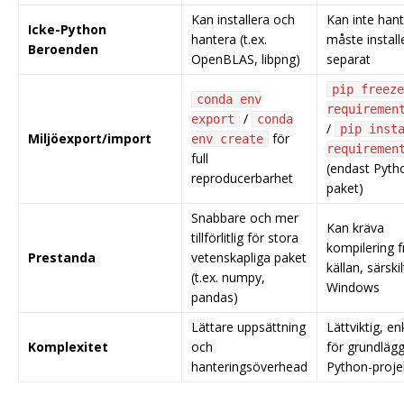
Kan installera och
Kan inte hant
Icke-Python
hantera (t.ex.
måste install
Beroenden
OpenBLAS, libpng)
separat
pip freeze
conda env
requiremen
/
export
conda
/
pip inst
Miljöexport/import
för
env create
requiremen
full
(endast Pyth
reproducerbarhet
paket)
Snabbare och mer
Kan kräva
tillförlitlig för stora
kompilering f
Prestanda
vetenskapliga paket
källan, särski
(t.ex. numpy,
Windows
pandas)
Lättare uppsättning
Lättviktig, en
Komplexitet
och
för grundläg
hanteringsöverhead
Python-proje