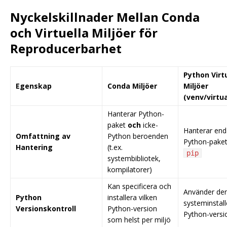
Nyckelskillnader Mellan Conda
och Virtuella Miljöer för
Reproducerbarhet
Python Virt
Egenskap
Conda Miljöer
Miljöer
(venv/virtu
Hanterar Python-
paket
och
icke-
Hanterar end
Omfattning av
Python beroenden
Python-paket
Hantering
(t.ex.
pip
systembibliotek,
kompilatorer)
Kan specificera och
Använder de
Python
installera vilken
systeminstal
Versionskontroll
Python-version
Python-versi
som helst per miljö