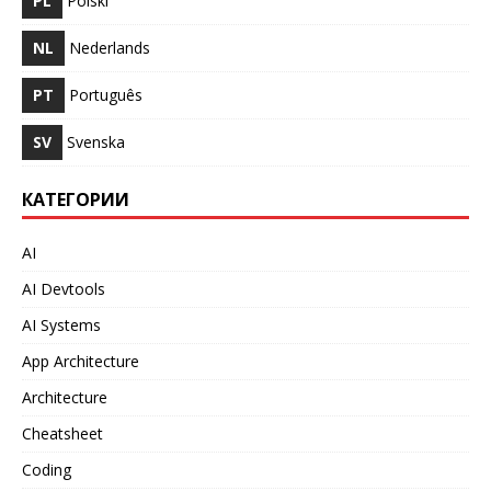
PL
Polski
NL
Nederlands
PT
Português
SV
Svenska
КАТЕГОРИИ
AI
AI Devtools
AI Systems
App Architecture
Architecture
Cheatsheet
Coding