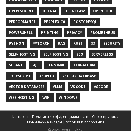
OBSERVABILITY
OBSIDIAN
OFFLINE
OLLAMA
OPEN SOURCE
OPENAI
OPENCLAW
OPENCODE
PERFORMANCE
PERPLEXICA
POSTGRESQL
POWERSHELL
PRINTING
PRIVACY
PROMETHEUS
PYTHON
PYTORCH
RAG
RUST
S3
SECURITY
SELF-HOSTING
SELFHOSTING
SEO
SERVERLESS
SGLANG
SQL
TERMINAL
TERRAFORM
TYPESCRIPT
UBUNTU
VECTOR DATABASE
VECTOR DATABASES
VLLM
VS CODE
VSCODE
WEB HOSTING
WIKI
WINDOWS
Контакты
|
Политика конфиденциальности
|
Спонсируемые
технические вклады
|
Условия и положения
© 2026 Rost Glukhov.