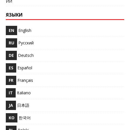
ИИ
ЯЗЫКИ
EN
English
RU
Русский
DE
Deutsch
ES
Español
FR
Français
IT
Italiano
JA
日本語
KO
한국어