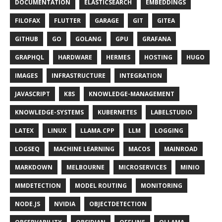
DOCUMENTATION
ELASTICSEARCH
EMBEDDINGS
FILOFAX
FLUTTER
GARAGE
GIT
GITEA
GITHUB
GO
GOLANG
GPU
GRAFANA
GRAPHQL
HARDWARE
HERMES
HOSTING
HUGO
IMAGES
INFRASTRUCTURE
INTEGRATION
JAVASCRIPT
K8S
KNOWLEDGE-MANAGEMENT
KNOWLEDGE-SYSTEMS
KUBERNETES
LABELSTUDIO
LATEX
LINUX
LLAMA.CPP
LLM
LOGGING
LOGSEQ
MACHINE LEARNING
MACOS
MAINROAD
MARKDOWN
MELBOURNE
MICROSERVICES
MINIO
MMDETECTION
MODEL ROUTING
MONITORING
NODE.JS
NVIDIA
OBJECTDETECTION