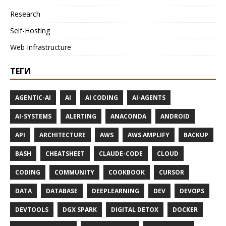
Research
Self-Hosting
Web Infrastructure
ТЕГИ
AGENTIC-AI
AI
AI CODING
AI-AGENTS
AI-SYSTEMS
ALERTING
ANACONDA
ANDROID
API
ARCHITECTURE
AWS
AWS AMPLIFY
BACKUP
BASH
CHEATSHEET
CLAUDE-CODE
CLOUD
CODING
COMMUNITY
COOKBOOK
CURSOR
DATA
DATABASE
DEEPLEARNING
DEV
DEVOPS
DEVTOOLS
DGX SPARK
DIGITAL DETOX
DOCKER