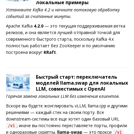
локальные примеры
Установите Kafka 4.2 и начните потоковую обработку
событий за считанные минуты.
Apache Kafka
4.2.0
— это текущая поддерживаемая ветка
релизов, и она является лучшей отправной точкой для
современного быстрого старта, поскольку Kafka 4.x
полностью работает без ZooKeeper и по умолчанию
построена вокруг
KRaft
.
Быстрый старт: переключатель
моделей llama.swap для локальных
LLM, совместимых с OpenAI
Горячая замена локальных LLM без изменения клиентов.
Вскоре вы будете жонглировать vLLM, llama.cpp и другими
решениями — каждый стек на своем порту. Все
downstream-системы все еще хотят один базовый URL
; иначе вы постоянно переставляете порты, профили
/v1
и одноразовые скрипты.
llama-swap
— это прокси
/v1