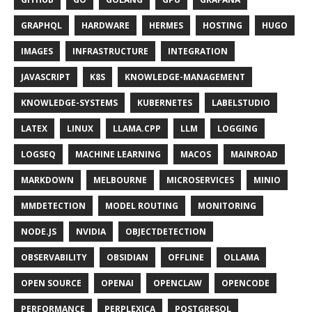
GRAPHQL
HARDWARE
HERMES
HOSTING
HUGO
IMAGES
INFRASTRUCTURE
INTEGRATION
JAVASCRIPT
K8S
KNOWLEDGE-MANAGEMENT
KNOWLEDGE-SYSTEMS
KUBERNETES
LABELSTUDIO
LATEX
LINUX
LLAMA.CPP
LLM
LOGGING
LOGSEQ
MACHINE LEARNING
MACOS
MAINROAD
MARKDOWN
MELBOURNE
MICROSERVICES
MINIO
MMDETECTION
MODEL ROUTING
MONITORING
NODE.JS
NVIDIA
OBJECTDETECTION
OBSERVABILITY
OBSIDIAN
OFFLINE
OLLAMA
OPEN SOURCE
OPENAI
OPENCLAW
OPENCODE
PERFORMANCE
PERPLEXICA
POSTGRESQL