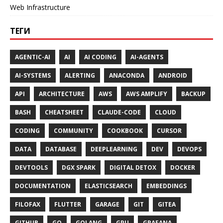
Web Infrastructure
ТЕГИ
AGENTIC-AI
AI
AI CODING
AI-AGENTS
AI-SYSTEMS
ALERTING
ANACONDA
ANDROID
API
ARCHITECTURE
AWS
AWS AMPLIFY
BACKUP
BASH
CHEATSHEET
CLAUDE-CODE
CLOUD
CODING
COMMUNITY
COOKBOOK
CURSOR
DATA
DATABASE
DEEPLEARNING
DEV
DEVOPS
DEVTOOLS
DGX SPARK
DIGITAL DETOX
DOCKER
DOCUMENTATION
ELASTICSEARCH
EMBEDDINGS
FILOFAX
FLUTTER
GARAGE
GIT
GITEA
GITHUB
GO
GOLANG
GPU
GRAFANA