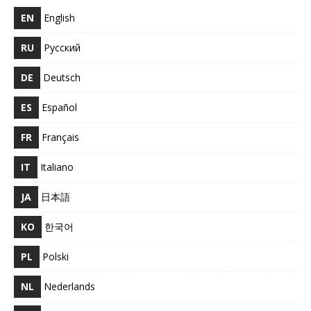
EN
English
RU
Русский
DE
Deutsch
ES
Español
FR
Français
IT
Italiano
JA
日本語
KO
한국어
PL
Polski
NL
Nederlands