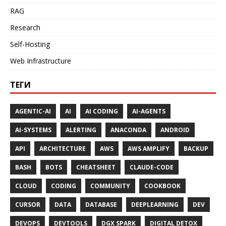
RAG
Research
Self-Hosting
Web Infrastructure
ТЕГИ
AGENTIC-AI
AI
AI CODING
AI-AGENTS
AI-SYSTEMS
ALERTING
ANACONDA
ANDROID
API
ARCHITECTURE
AWS
AWS AMPLIFY
BACKUP
BASH
BOTS
CHEATSHEET
CLAUDE-CODE
CLOUD
CODING
COMMUNITY
COOKBOOK
CURSOR
DATA
DATABASE
DEEPLEARNING
DEV
DEVOPS
DEVTOOLS
DGX SPARK
DIGITAL DETOX