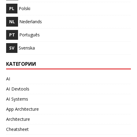
PL
Polski
NL
Nederlands
PT
Português
SV
Svenska
КАТЕГОРИИ
AI
AI Devtools
AI Systems
App Architecture
Architecture
Cheatsheet