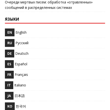
Очереди мертвых писем: обработка «отравленных»
сообщений в распределенных системах
ЯЗЫКИ
EN
English
RU
Русский
DE
Deutsch
ES
Español
FR
Français
IT
Italiano
JA
日本語
KO
한국어