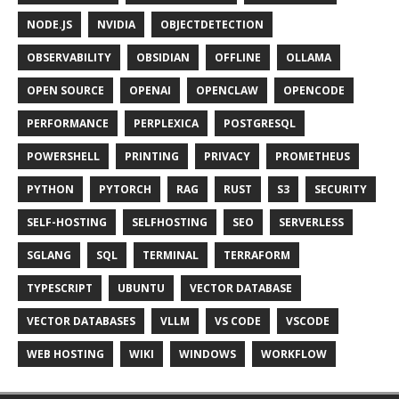
NODE.JS
NVIDIA
OBJECTDETECTION
OBSERVABILITY
OBSIDIAN
OFFLINE
OLLAMA
OPEN SOURCE
OPENAI
OPENCLAW
OPENCODE
PERFORMANCE
PERPLEXICA
POSTGRESQL
POWERSHELL
PRINTING
PRIVACY
PROMETHEUS
PYTHON
PYTORCH
RAG
RUST
S3
SECURITY
SELF-HOSTING
SELFHOSTING
SEO
SERVERLESS
SGLANG
SQL
TERMINAL
TERRAFORM
TYPESCRIPT
UBUNTU
VECTOR DATABASE
VECTOR DATABASES
VLLM
VS CODE
VSCODE
WEB HOSTING
WIKI
WINDOWS
WORKFLOW