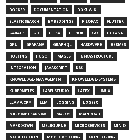
DOCKER
DOCUMENTATION
DOKUWIKI
ELASTICSEARCH
EMBEDDINGS
FILOFAX
FLUTTER
GARAGE
GIT
GITEA
GITHUB
GO
GOLANG
GPU
GRAFANA
GRAPHQL
HARDWARE
HERMES
HOSTING
HUGO
IMAGES
INFRASTRUCTURE
INTEGRATION
JAVASCRIPT
K8S
KNOWLEDGE-MANAGEMENT
KNOWLEDGE-SYSTEMS
KUBERNETES
LABELSTUDIO
LATEX
LINUX
LLAMA.CPP
LLM
LOGGING
LOGSEQ
MACHINE LEARNING
MACOS
MAINROAD
MARKDOWN
MELBOURNE
MICROSERVICES
MINIO
MMDETECTION
MODEL ROUTING
MONITORING